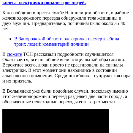
колеса электрички попали трое людей.
Как сообщили в пресс-службе Нацполиции области, в районе
железнодорожного переезда обнаружили тела женщины и
двух мужчин. Предварительно, погибшим было около 35-40
лет.
В Запорожской области электричка насмерть сбила
троих людей: комментарий полиции
В
сюжете
ТСН рассказали подробности случившегося.
Оказывается, все погибшие вели асоциальный образ жизни.
Вероятнее всего, люди просто не среагировали на сигналы
электрички. В этот момент они находились в состоянии
алкогольного опьянения. Среди погибших – супружеская пара
и их приятель.
В Вольнянске уже были подобные случаи, поскольку именно
этот железнодорожный переезд разделяет две части города, а
обозначенные пешеходные переходы есть в трех местах.