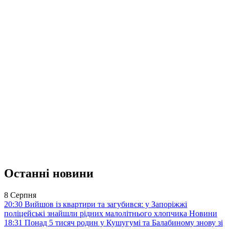
Останні новини
8 Серпня
20:30
Вийшов із квартири та загубився: у Запоріжжі
поліцейські знайшли рідних малолітнього хлопчика
Новини
18:31
Понад 5 тисяч родин у Кушугумі та Балабиному знову зі