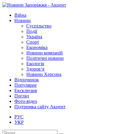
Війна
Новини
Суспільство
Події
Україна
Спорт
Економіка
Новини компаній
Політичні новини
Екологія
Здоров’я
Новини Херсона
Відпочинок
Популярне
Ексклюзив
Погляд
Фото-відео
Підтримка сайту Акцент
РУС
УКР