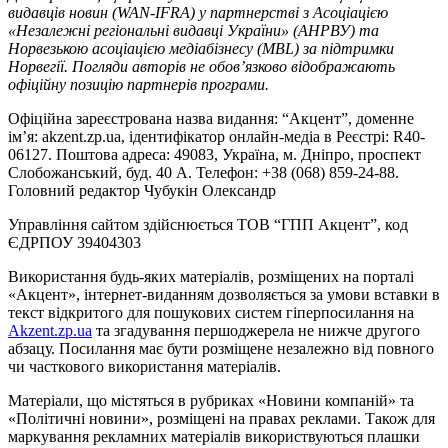
видавців новин (WAN-IFRA) у партнерстві з Асоціацією
«Незалежні регіональні видавці України» (АНРВУ) та
Норвезькою асоціацією медіабізнесу (MBL) за підтримки
Норвегії. Погляди авторів не обов’язково відображають
офіційну позицію партнерів програми.
Офіційна зареєстрована назва видання: “Акцент”, доменне
ім’я: akzent.zp.ua, ідентифікатор онлайн-медіа в Реєстрі: R40-
06127. Поштова адреса: 49083, Україна, м. Дніпро, проспект
Слобожанський, буд. 40 А. Телефон: +38 (068) 859-24-88.
Головний редактор Чубукін Олександр
Управління сайтом здійснюється ТОВ “ГПП Акцент”, код
ЄДРПОУ 39404303
Використання будь-яких матеріалів, розміщених на порталі
«Акцент», інтернет-виданням дозволяється за умови вставки в
текст відкритого для пошукових систем гіперпосилання на
Akzent.zp.ua
та згадування першоджерела не нижче другого
абзацу. Посилання має бути розміщене незалежно від повного
чи часткового використання матеріалів.
Матеріали, що містяться в рубриках «Новини компаній» та
«Політичні новини», розміщені на правах реклами. Також для
маркування рекламних матеріалів використвуються плашки