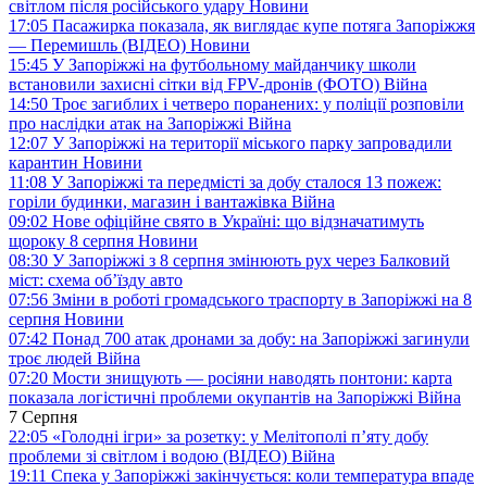
світлом після російського удару
Новини
17:05
Пасажирка показала, як виглядає купе потяга Запоріжжя
— Перемишль (ВІДЕО)
Новини
15:45
У Запоріжжі на футбольному майданчику школи
встановили захисні сітки від FPV-дронів (ФОТО)
Війна
14:50
Троє загиблих і четверо поранених: у поліції розповіли
про наслідки атак на Запоріжжі
Війна
12:07
У Запоріжжі на території міського парку запровадили
карантин
Новини
11:08
У Запоріжжі та передмісті за добу сталося 13 пожеж:
горіли будинки, магазин і вантажівка
Війна
09:02
Нове офіційне свято в Україні: що відзначатимуть
щороку 8 серпня
Новини
08:30
У Запоріжжі з 8 серпня змінюють рух через Балковий
міст: схема об’їзду
авто
07:56
Зміни в роботі громадського траспорту в Запоріжжі на 8
серпня
Новини
07:42
Понад 700 атак дронами за добу: на Запоріжжі загинули
троє людей
Війна
07:20
Мости знищують — росіяни наводять понтони: карта
показала логістичні проблеми окупантів на Запоріжжі
Війна
7 Серпня
22:05
«Голодні ігри» за розетку: у Мелітополі п’яту добу
проблеми зі світлом і водою (ВІДЕО)
Війна
19:11
Спека у Запоріжжі закінчується: коли температура впаде