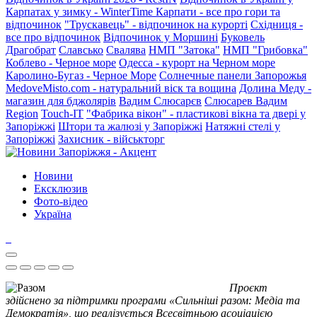
Карпатах у зимку - WinterTime
Карпати - все про гори та
відпочинок
"Трускавець" - відпочинок на курорті
Східниця -
все про відпочинок
Відпочинок у Моршині
Буковель
Драгобрат
Славсько
Свалява
НМП "Затока"
НМП "Грибовка"
Коблево - Черное море
Одесса - курорт на Черном море
Каролино-Бугаз - Черное Море
Солнечные панели Запорожья
MedoveMisto.com - натуральний віск та вощина
Долина Меду -
магазин для бджолярів
Вадим Слюсарєв
Слюсарев Вадим
Region
Touch-IT
"Фабрика вікон" - пластикові вікна та двері у
Запоріжжі
Штори та жалюзі у Запоріжжі
Натяжні стелі у
Запоріжжі
Захисник - військторг
Новини
Ексклюзив
Фото-відео
Україна
Проєкт
здійснено за підтримки програми «Сильніші разом: Медіа та
Демократія», що реалізується Всесвітньою асоціацією