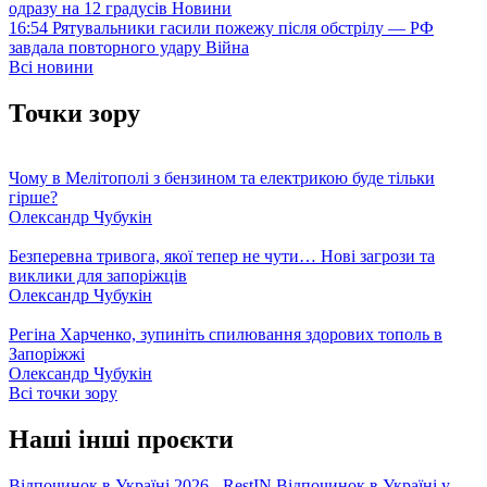
одразу на 12 градусів
Новини
16:54
Рятувальники гасили пожежу після обстрілу — РФ
завдала повторного удару
Війна
Всі новини
Точки зору
Чому в Мелітополі з бензином та електрикою буде тільки
гірше?
Олександр Чубукін
Безперевна тривога, якої тепер не чути… Нові загрози та
виклики для запоріжців
Олександр Чубукін
Регіна Харченко, зупиніть спилювання здорових тополь в
Запоріжжі
Олександр Чубукін
Всі точки зору
Наші інші проєкти
Відпочинок в Україні 2026 - RestIN
Відпочинок в Україні у