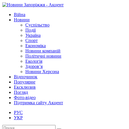
Війна
Новини
Суспільство
Події
Україна
Спорт
Економіка
Новини компаній
Політичні новини
Екологія
Здоров’я
Новини Херсона
Відпочинок
Популярне
Ексклюзив
Погляд
Фото-відео
Підтримка сайту Акцент
РУС
УКР