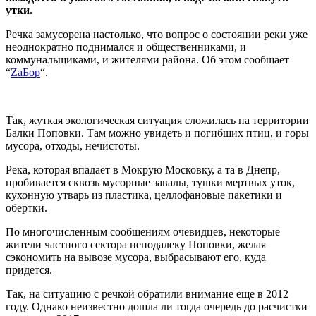
утки.
Речка замусорена настолько, что вопрос о состоянии реки уже
неоднократно поднимался и общественниками, и
коммунальщиками, и жителями района. Об этом сообщает
“
ZаБор
“.
Так, жуткая экологическая ситуация сложилась на территории
Балки Поповки. Там можно увидеть и погибших птиц, и горы
мусора, отходы, нечистоты.
Река, которая впадает в Мокрую Московку, а та в Днепр,
пробивается сквозь мусорные завалы, тушки мертвых уток,
кухонную утварь из пластика, целлофановые пакетики и
обертки.
По многочисленным сообщениям очевидцев, некоторые
жители частного сектора неподалеку Поповки, желая
сэкономить на вывозе мусора, выбрасывают его, куда
придется.
Так, на ситуацию с речкой обратили внимание еще в 2012
году. Однако неизвестно дошла ли тогда очередь до расчистки