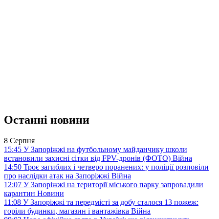
Останні новини
8 Серпня
15:45
У Запоріжжі на футбольному майданчику школи
встановили захисні сітки від FPV-дронів (ФОТО)
Війна
14:50
Троє загиблих і четверо поранених: у поліції розповіли
про наслідки атак на Запоріжжі
Війна
12:07
У Запоріжжі на території міського парку запровадили
карантин
Новини
11:08
У Запоріжжі та передмісті за добу сталося 13 пожеж:
горіли будинки, магазин і вантажівка
Війна