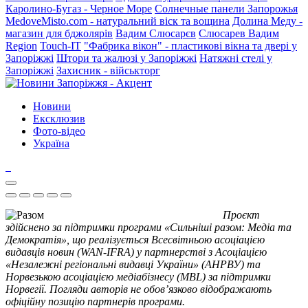
Каролино-Бугаз - Черное Море
Солнечные панели Запорожья
MedoveMisto.com - натуральний віск та вощина
Долина Меду -
магазин для бджолярів
Вадим Слюсарєв
Слюсарев Вадим
Region
Touch-IT
"Фабрика вікон" - пластикові вікна та двері у
Запоріжжі
Штори та жалюзі у Запоріжжі
Натяжні стелі у
Запоріжжі
Захисник - військторг
Новини
Ексклюзив
Фото-відео
Україна
Проєкт
здійснено за підтримки програми «Сильніші разом: Медіа та
Демократія», що реалізується Всесвітньою асоціацією
видавців новин (WAN-IFRA) у партнерстві з Асоціацією
«Незалежні регіональні видавці України» (АНРВУ) та
Норвезькою асоціацією медіабізнесу (MBL) за підтримки
Норвегії. Погляди авторів не обов’язково відображають
офіційну позицію партнерів програми.