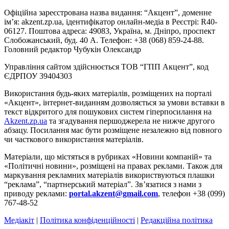
Офіційна зареєстрована назва видання: “Акцент”, доменне
ім’я: akzent.zp.ua, ідентифікатор онлайн-медіа в Реєстрі: R40-
06127. Поштова адреса: 49083, Україна, м. Дніпро, проспект
Слобожанський, буд. 40 А. Телефон: +38 (068) 859-24-88.
Головний редактор Чубукін Олександр
Управління сайтом здійснюється ТОВ “ГПП Акцент”, код
ЄДРПОУ 39404303
Використання будь-яких матеріалів, розміщених на порталі
«Акцент», інтернет-виданням дозволяється за умови вставки в
текст відкритого для пошукових систем гіперпосилання на
Akzent.zp.ua
та згадування першоджерела не нижче другого
абзацу. Посилання має бути розміщене незалежно від повного
чи часткового використання матеріалів.
Матеріали, що містяться в рубриках «Новини компаній» та
«Політичні новини», розміщені на правах реклами. Також для
маркування рекламних матеріалів використвуються плашки
“реклама”, “партнерський матеріал”. Зв’язатися з нами з
приводу реклами:
portal.akzent@gmail.com
, телефон +38 (099)
767-48-52
Медіакіт
|
Політика конфіденційності
|
Редакційна політика