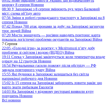
09:02
Нове офіційне свято в Україні: що відзначатимуть
щороку 8 серпня
Новини
08:30
У Запоріжжі з 8 серпня змінюють рух через Балковий
міст: схема об’їзду
авто
07:56
Зміни в роботі громадського траспорту в Запоріжжі на 8
серпня
Новини
07:42
Понад 700 атак дронами за добу: на Запоріжжі загинули
троє людей
Війна
07:20
Мости знищують — росіяни наводять понтони: карта
показала логістичні проблеми окупантів на Запоріжжі
Війна
7 Серпня
22:05
«Голодні ігри» за розетку: у Мелітополі п’яту добу
проблеми зі світлом і водою (ВІДЕО)
Війна
19:11
Спека у Запоріжжі закінчується: коли температура впаде
одразу на 12 градусів
Новини
16:54
Рятувальники гасили пожежу після обстрілу — РФ
завдала повторного удару
Війна
15:55
Які будинки в Запоріжжі залишаться без світла
наприкінці робочого дня
Новини
15:02
Із 15 серпня на Запоріжжі заборонять ловити раків: що
варто знати рибалкам
Екологія
14:03
На Запоріжжі у відомому ресторані виявили купу
порушень
Новини
Всі новини