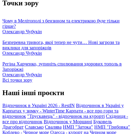
Точки зору
Чому в Мелітополі з бензином та електрикою буде тільки
гірше?
Олександр Чубукін
Безперевна тривога, якої тепер не чути… Нові загрози та
виклики для запоріжців
Олександр Чубукін
Регіна Харченко, зупиніть спилювання здорових тополь в
Запоріжжі
Олександр Чубукін
Всі точки зору
Наші інші проєкти
Відпочинок в Україні 2026 - RestIN
Відпочинок в Україні у
Карпатах у зимку - WinterTime
Карпати - все про гори та
відпочинок
"Трускавець" - відпочинок на курорті
Східниця -
все про відпочинок
Відпочинок у Моршині
Буковель
Драгобрат
Славсько
Свалява
НМП "Затока"
НМП "Грибовка"
Коблево - Черное море
Одесса - курорт на Черном море