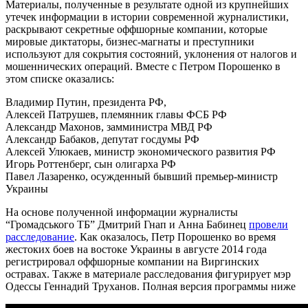
Материалы, полученные в результате одной из крупнейших
утечек информации в истории современной журналистики,
раскрывают секретные оффшорные компании, которые
мировые диктаторы, бизнес-магнаты и преступники
используют для сокрытия состояний, уклонения от налогов и
мошеннических операций. Вместе с Петром Порошенко в
этом списке оказались:
Владимир Путин, президента РФ,
Алексей Патрушев, племянник главы ФСБ РФ
Александр Махонов, замминистра МВД РФ
Александр Бабаков, депутат госдумы РФ
Алексей Улюкаев, министр экономического развития РФ
Игорь Роттенберг, сын олигарха РФ
Павел Лазаренко, осужденный бывший премьер-министр
Украины
На основе полученной информации журналисты
“Громадського ТБ” Дмитрий Гнап и Анна Бабинец
провели
расследование
. Как оказалось, Петр Порошенко во время
жестоких боев на востоке Украины в августе 2014 года
регистрировал оффшорные компании на Виргинских
остравах. Также в материале расследования фигурирует мэр
Одессы Геннадий Труханов. Полная версия программы ниже