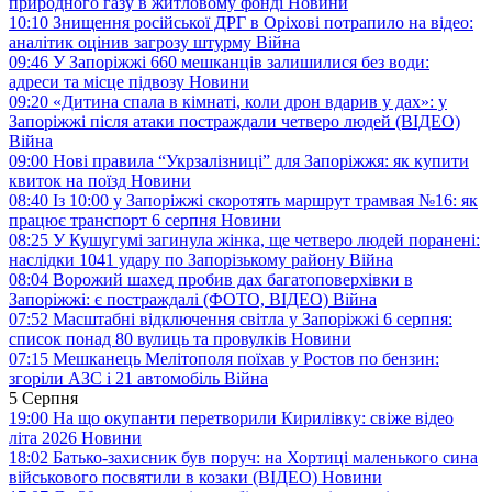
природного газу в житловому фонді
Новини
10:10
Знищення російської ДРГ в Оріхові потрапило на відео:
аналітик оцінив загрозу штурму
Війна
09:46
У Запоріжжі 660 мешканців залишилися без води:
адреси та місце підвозу
Новини
09:20
«Дитина спала в кімнаті, коли дрон вдарив у дах»: у
Запоріжжі після атаки постраждали четверо людей (ВІДЕО)
Війна
09:00
Нові правила “Укрзалізниці” для Запоріжжя: як купити
квиток на поїзд
Новини
08:40
Із 10:00 у Запоріжжі скоротять маршрут трамвая №16: як
працює транспорт 6 серпня
Новини
08:25
У Кушугумі загинула жінка, ще четверо людей поранені:
наслідки 1041 удару по Запорізькому району
Війна
08:04
Ворожий шахед пробив дах багатоповерхівки в
Запоріжжі: є постраждалі (ФОТО, ВІДЕО)
Війна
07:52
Масштабні відключення світла у Запоріжжі 6 серпня:
список понад 80 вулиць та провулків
Новини
07:15
Мешканець Мелітополя поїхав у Ростов по бензин:
згоріли АЗС і 21 автомобіль
Війна
5 Серпня
19:00
На що окупанти перетворили Кирилівку: свіже відео
літа 2026
Новини
18:02
Батько-захисник був поруч: на Хортиці маленького сина
військового посвятили в козаки (ВІДЕО)
Новини