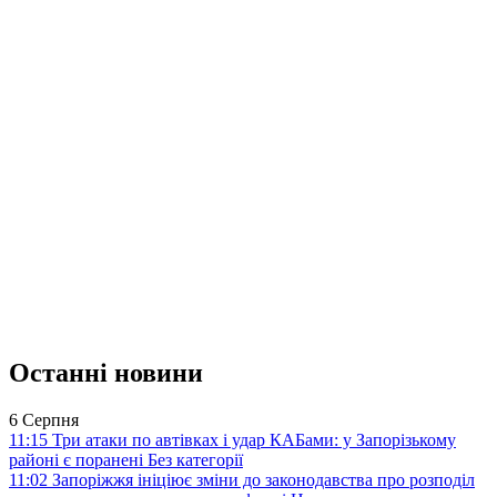
Останні новини
6 Серпня
11:15
Три атаки по автівках і удар КАБами: у Запорізькому
районі є поранені
Без категорії
11:02
Запоріжжя ініціює зміни до законодавства про розподіл