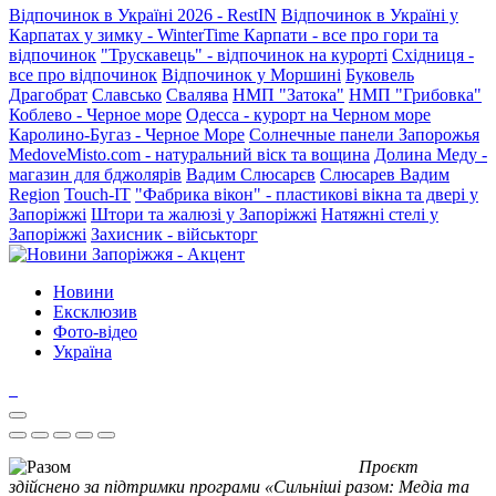
Відпочинок в Україні 2026 - RestIN
Відпочинок в Україні у
Карпатах у зимку - WinterTime
Карпати - все про гори та
відпочинок
"Трускавець" - відпочинок на курорті
Східниця -
все про відпочинок
Відпочинок у Моршині
Буковель
Драгобрат
Славсько
Свалява
НМП "Затока"
НМП "Грибовка"
Коблево - Черное море
Одесса - курорт на Черном море
Каролино-Бугаз - Черное Море
Солнечные панели Запорожья
MedoveMisto.com - натуральний віск та вощина
Долина Меду -
магазин для бджолярів
Вадим Слюсарєв
Слюсарев Вадим
Region
Touch-IT
"Фабрика вікон" - пластикові вікна та двері у
Запоріжжі
Штори та жалюзі у Запоріжжі
Натяжні стелі у
Запоріжжі
Захисник - військторг
Новини
Ексклюзив
Фото-відео
Україна
Проєкт
здійснено за підтримки програми «Сильніші разом: Медіа та