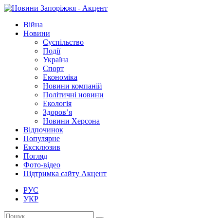
Війна
Новини
Суспільство
Події
Україна
Спорт
Економіка
Новини компаній
Політичні новини
Екологія
Здоров’я
Новини Херсона
Відпочинок
Популярне
Ексклюзив
Погляд
Фото-відео
Підтримка сайту Акцент
РУС
УКР