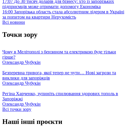
17:07
До 30 тисяч доларів для бізнесу: хто із запорізьких
підприємців може отримати допомогу
Економіка
16:00
Запорізька область стала абсолютним лідером в Україні
за попитом на квартири
Нерухомість
Всі новини
Точки зору
Чому в Мелітополі з бензином та електрикою буде тільки
гірше?
Олександр Чубукін
Безперевна тривога, якої тепер не чути… Нові загрози та
виклики для запоріжців
Олександр Чубукін
Регіна Харченко, зупиніть спилювання здорових тополь в
Запоріжжі
Олександр Чубукін
Всі точки зору
Наші інші проєкти