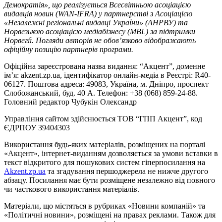
Демократія», що реалізується Всесвітньою асоціацією
видавців новин (WAN-IFRA) у партнерстві з Асоціацією
«Незалежні регіональні видавці України» (АНРВУ) та
Норвезькою асоціацією медіабізнесу (MBL) за підтримки
Норвегії. Погляди авторів не обов’язково відображають
офіційну позицію партнерів програми.
Офіційна зареєстрована назва видання: “Акцент”, доменне
ім’я: akzent.zp.ua, ідентифікатор онлайн-медіа в Реєстрі: R40-
06127. Поштова адреса: 49083, Україна, м. Дніпро, проспект
Слобожанський, буд. 40 А. Телефон: +38 (068) 859-24-88.
Головний редактор Чубукін Олександр
Управління сайтом здійснюється ТОВ “ГПП Акцент”, код
ЄДРПОУ 39404303
Використання будь-яких матеріалів, розміщених на порталі
«Акцент», інтернет-виданням дозволяється за умови вставки в
текст відкритого для пошукових систем гіперпосилання на
Akzent.zp.ua
та згадування першоджерела не нижче другого
абзацу. Посилання має бути розміщене незалежно від повного
чи часткового використання матеріалів.
Матеріали, що містяться в рубриках «Новини компаній» та
«Політичні новини», розміщені на правах реклами. Також для