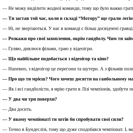
— Не можу виділити жодної команди, тому що було важко грати
— Ти застав той час, коли в складі “Мотору” ще грали легіо
— Ні, не звертаються. У нас в команді є більш досвідчені грав
— Розкажи про свої захоплення, окрім гандболу. Чим ти зай
— Гуляю, дивлюся фільми, граю у відеоігри.
— Що найбільше подобається з відеоігор та кіно?
— Напевно, з відеоігор це перегони та шутери. А з фільмів 
— Про що ти мрієш? Чого хочеш досягти на ганбольному ма
— Як і всі гандболісти, я мрію грати в Лізі чемпіонів, здобут
— У два чи три поверхи?
— Два досить.
— У якому чемпіонаті ти хотів би спробувати свої сили?
— Точно в Бундеслізі, тому що дуже сподобався чемпіонат. І, ма