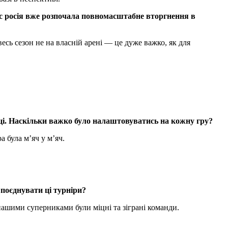
 час росія вже розпочала повномасштабне вторгнення в
весь сезон не на власній арені — це дуже важко, як для
иці. Наскільки важко було налаштовуватись на кожну гру?
 була м’яч у м’яч.
поєднувати ці турніри?
нашими суперниками були міцні та зіграні команди.