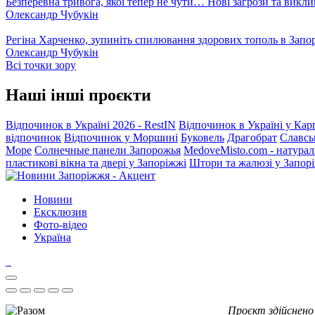
Безперевна тривога, якої тепер не чути… Нові загрози та викли
Олександр Чубукін
Регіна Харченко, зупиніть спилювання здорових тополь в Запо
Олександр Чубукін
Всі точки зору
Наші інші проєкти
Відпочинок в Україні 2026 - RestIN
Відпочинок в Україні у Кар
відпочинок
Відпочинок у Моршині
Буковель
Драгобрат
Славсь
Море
Солнечные панели Запорожья
MedoveMisto.com - натурал
пластикові вікна та двері у Запоріжжі
Штори та жалюзі у Запор
Новини
Ексклюзив
Фото-відео
Україна
Проєкт здійснено