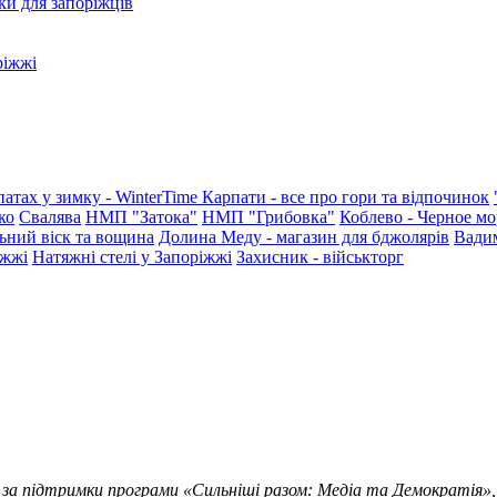
ки для запоріжців
ріжжі
патах у зимку - WinterTime
Карпати - все про гори та відпочинок
ко
Свалява
НМП "Затока"
НМП "Грибовка"
Коблево - Черное мо
ьний віск та вощина
Долина Меду - магазин для бджолярів
Вади
іжжі
Натяжні стелі у Запоріжжі
Захисник - військторг
 за підтримки програми «Сильніші разом: Медіа та Демократія»,