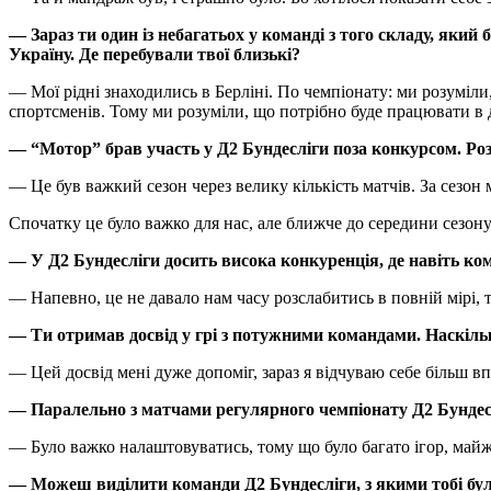
— Зараз ти один із небагатьох у команді з того складу, яки
Україну. Де перебували твої близькі?
— Мої рідні знаходились в Берліні. По чемпіонату: ми розуміли,
спортсменів. Тому ми розуміли, що потрібно буде працювати в д
— “Мотор” брав участь у Д2 Бундесліги поза конкурсом. Роз
— Це був важкий сезон через велику кількість матчів. За сезон м
Спочатку це було важко для нас, але ближче до середини сезон
— У Д2 Бундесліги досить висока конкуренція, де навіть ко
— Напевно, це не давало нам часу розслабитись в повній мірі, 
— Ти отримав досвід у грі з потужними командами. Наскільк
— Цей досвід мені дуже допоміг, зараз я відчуваю себе більш в
— Паралельно з матчами регулярного чемпіонату Д2 Бундеслі
— Було важко налаштовуватись, тому що було багато ігор, майж
— Можеш виділити команди Д2 Бундесліги, з якими тобі бу