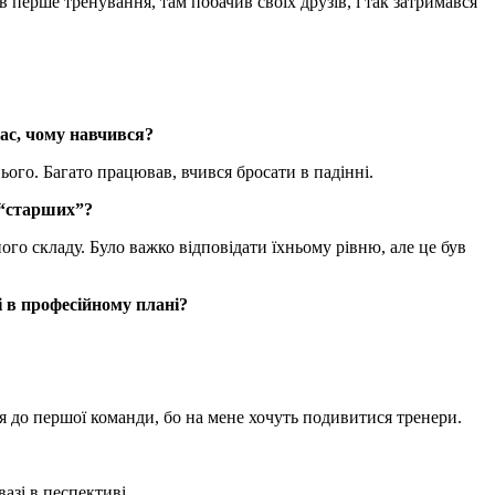
 перше тренування, там побачив своїх друзів, і так затримався
час, чому навчився?
ого. Багато працював, вчився бросати в падінні.
 “старших”?
ого складу. Було важко відповідати їхньому рівню, але це був
 в професійному плані?
я до першої команди, бо на мене хочуть подивитися тренери.
азі в песпективі.