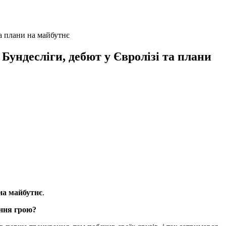
та плани на майбутнє
Бундесліги, дебют у Євролізі та плани
на майбутнє
.
ення грою?