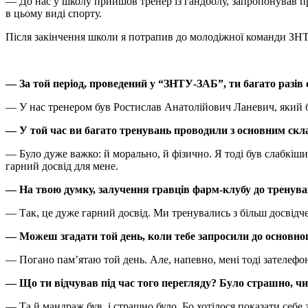
— До нас у школу прийшов тренер із гандболу, запропонував при
в цьому виді спорту.
Після закінчення школи я потрапив до молодіжної команди ЗНТ
— За той період, проведений у “ЗНТУ-ЗАБ”, ти багато разів
— У нас тренером був Ростислав Анатолійович Ланевич, який баг
— У той час ви багато тренувань проводили з основним ск
— Було дуже важко: й морально, й фізично. Я тоді був слабкішим
гарний досвід для мене.
— На твою думку, залучення гравців фарм-клубу до тренува
— Так, це дуже гарний досвід. Ми тренувались з більш досвідч
— Можеш згадати той день, коли тебе запросили до основно
— Погано пам’ятаю той день. Але, напевно, мені тоді зателефо
— Що ти відчував під час того перегляду? Було страшно, ч
— Та й мандраж був, і страшно було. Бо хотілося показати себе 