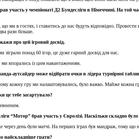
й брав участь у чемпіонаті Д2 Бундесліги в Німеччині. На той
 що ми в гостях, і ставитись до нас будуть відповідно. Провести 
ва рази більше.
кажи про цей ігровий досвід.
и зіграли понад 60 ігор, це дуже гарний досвід для нас.
у ми впорались із цим навантаженням.
манда-аутсайдер може відібрати очки в лідера турнірної табл
тому кожну гру ми налаштовувались, було важко. Майже кожна гра
и це тебе загартувало?
певненим.
ги “Мотор” брав участь у Євролізі. Наскільки складно було 
е через день були матчі. На перших іграх був мандраж, тому що 
ло найскладніше грати?