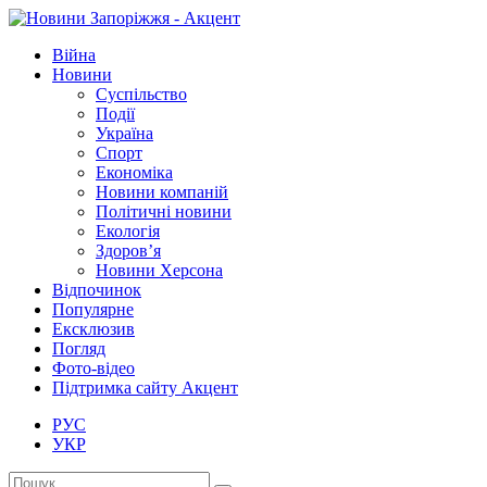
Війна
Новини
Суспільство
Події
Україна
Спорт
Економіка
Новини компаній
Політичні новини
Екологія
Здоров’я
Новини Херсона
Відпочинок
Популярне
Ексклюзив
Погляд
Фото-відео
Підтримка сайту Акцент
РУС
УКР