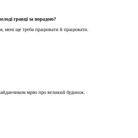
молоді гравці за порадою?
цем, мені ще треба працювати й працювати.
а майданчиком мрію про великий будинок.