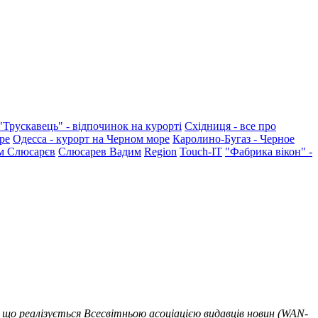
"Трускавець" - відпочинок на курорті
Східниця - все про
ре
Одесса - курорт на Черном море
Каролино-Бугаз - Черное
м Слюсарєв
Слюсарев Вадим
Region
Touch-IT
"Фабрика вікон" -
 що реалізується Всесвітньою асоціацією видавців новин (WAN-