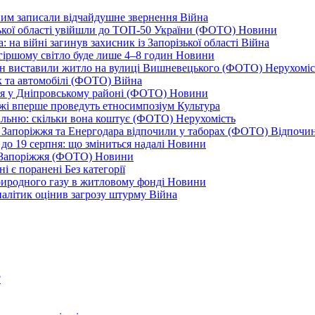
дним записали відчайдушне звернення
Війна
ізької області увійшли до ТОП-50 України (ФОТО)
Новини
 на війні загинув захисник із Запорізької області
Війна
йгіршому світло буде лише 4–8 годин
Новини
ціон виставили житло на вулиці Вишневецького (ФОТО)
Нерухоміс
к та автомобілі (ФОТО)
Війна
ся у Дніпровському районі (ФОТО)
Новини
іжжі вперше проведуть етносимпозіум
Культура
альню: скільки вона коштує (ФОТО)
Нерухомість
 із Запоріжжя та Енергодара відпочили у таборах (ФОТО)
Відпочи
до 19 серпня: що зміниться надалі
Новини
я Запоріжжя (ФОТО)
Новини
ні є поранені
Без категорії
природного газу в житловому фонді
Новини
налітик оцінив загрозу штурму
Війна
?