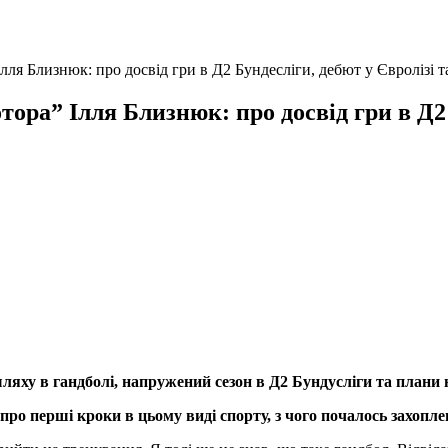
лля Близнюк: про досвід гри в Д2 Бундесліги, дебют у Євролізі 
ора” Ілля Близнюк: про досвід гри в Д2 
ляху в гандболі, напружений сезон в Д2 Бундусліги та плани 
про перші кроки в цьому виді спорту, з чого почалось захопл