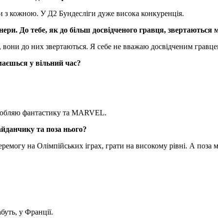
 з кожною. У Д2 Бундесліги дуже висока конкуренція.
нери. До тебе, як до більш досвідченого гравця, звертаються 
ці, вони до них звертаються. Я себе не вважаю досвідченим грав
маєшься у вільний час?
полюбляю фантастику та MARVEL.
йданчику та поза нього?
и перемогу на Олімпійських іграх, грати на високому рівні. А поз
буть, у Франції.