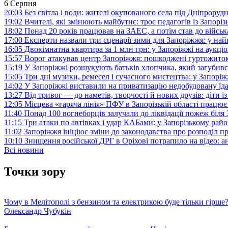
6 Серпня
20:03
Без світла і води: жителі окупованого села під Дніпрору
19:02
Вчителі, які змінюють майбутнє: троє педагогів із Запор
18:02
Понад 20 років працював на ЗАЕС, а потім став до війська:
17:00
Експерти назвали три сценарії зими для Запоріжжя: у на
16:05
Двокімнатна квартира за 1 млн грн: у Запоріжжі на аук
15:57
Ворог атакував центр Запоріжжя: пошкоджені гуртожито
15:19
У Запоріжжі розшукують батьків хлопчика, який загубив
15:05
Три дні музики, ремесел і сучасного мистецтва: у Запор
14:02
У Запоріжжі виставили на приватизацію недобудовану їд
13:27
Від тривог — до наметів, творчості й нових друзів: діти
12:05
Місцева «гаряча лінія» ПФУ в Запорізькій області працює 
11:40
Понад 100 вогнеборців залучали до ліквідації пожеж біл
11:15
Три атаки по автівках і удар КАБами: у Запорізькому райо
11:02
Запоріжжя ініціює зміни до законодавства про розподіл 
10:10
Знищення російської ДРГ в Оріхові потрапило на відео: а
Всі новини
Точки зору
Чому в Мелітополі з бензином та електрикою буде тільки гірше
Олександр Чубукін