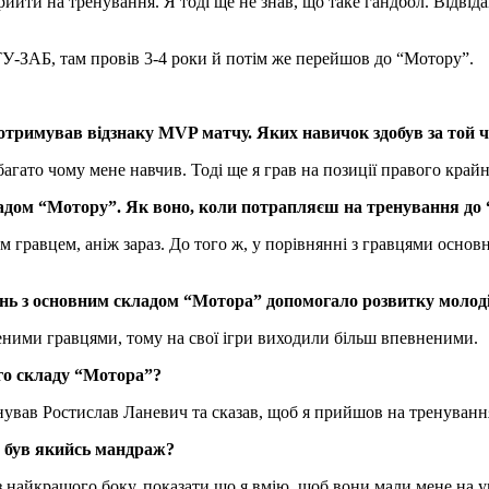
йти на тренування. Я тоді ще не знав, що таке гандбол. Відвідав
У-ЗАБ, там провів 3-4 роки й потім же перейшов до “Мотору”.
 отримував відзнаку MVP матчу. Яких навичок здобув за той 
ато чому мене навчив. Тоді ще я грав на позиції правого крайнь
ладом “Мотору”. Як воно, коли потрапляєш на тренування до
 гравцем, аніж зараз. До того ж, у порівнянні з гравцями основн
нь з основним складом “Мотора” допомогало розвитку молоді
еними гравцями, тому на свої ігри виходили більш впевненими.
го складу “Мотора”?
нував Ростислав Ланевич та сказав, щоб я прийшов на тренуванн
и був якийсь мандраж?
з найкращого боку, показати що я вмію, щоб вони мали мене на ув