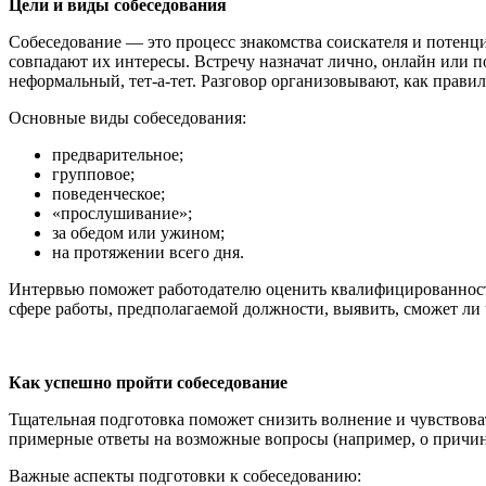
Цели и виды собеседования
Собеседование — это процесс знакомства соискателя и потенци
совпадают их интересы. Встречу назначат лично, онлайн или 
неформальный, тет-а-тет. Разговор организовывают, как прави
Основные виды собеседования:
предварительное;
групповое;
поведенческое;
«прослушивание»;
за обедом или ужином;
на протяжении всего дня.
Интервью поможет работодателю оценить квалифицированность,
сфере работы, предполагаемой должности, выявить, сможет ли 
Как успешно пройти собеседование
Тщательная подготовка поможет снизить волнение и чувствоват
примерные ответы на возможные вопросы (например, о причина
Важные аспекты подготовки к собеседованию: