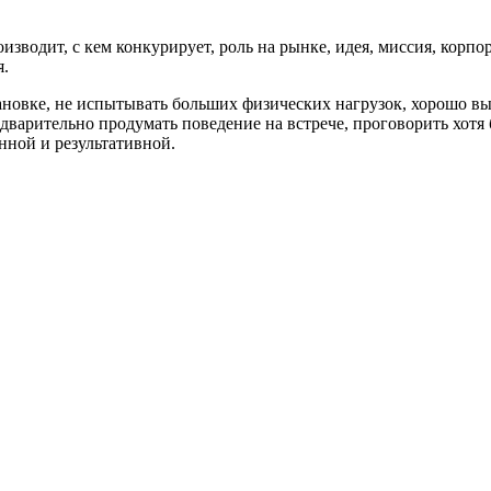
водит, с кем конкурирует, роль на рынке, идея, миссия, корпор
я.
ановке, не испытывать больших физических нагрузок, хорошо вы
варительно продумать поведение на встрече, проговорить хотя б
нной и результативной.