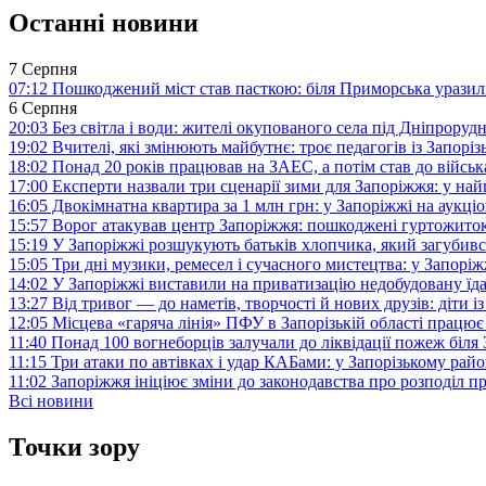
Останні новини
7 Серпня
07:12
Пошкоджений міст став пасткою: біля Приморська урази
6 Серпня
20:03
Без світла і води: жителі окупованого села під Дніпрору
19:02
Вчителі, які змінюють майбутнє: троє педагогів із Запор
18:02
Понад 20 років працював на ЗАЕС, а потім став до війська:
17:00
Експерти назвали три сценарії зими для Запоріжжя: у на
16:05
Двокімнатна квартира за 1 млн грн: у Запоріжжі на аук
15:57
Ворог атакував центр Запоріжжя: пошкоджені гуртожито
15:19
У Запоріжжі розшукують батьків хлопчика, який загубив
15:05
Три дні музики, ремесел і сучасного мистецтва: у Запор
14:02
У Запоріжжі виставили на приватизацію недобудовану їд
13:27
Від тривог — до наметів, творчості й нових друзів: діти
12:05
Місцева «гаряча лінія» ПФУ в Запорізькій області працює 
11:40
Понад 100 вогнеборців залучали до ліквідації пожеж біл
11:15
Три атаки по автівках і удар КАБами: у Запорізькому райо
11:02
Запоріжжя ініціює зміни до законодавства про розподіл 
Всі новини
Точки зору