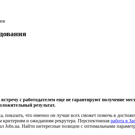
ния
едования
встречу с работодателем еще не гарантируют получение мест
оложительный результат.
ка, показать, что именно он лучше всех сможет помочь в достиж
ым критериям и ожиданиям рекрутера. Перспективная
работа в З
л Jobs.ua. Найти интересные позиции с оптимальными параметр