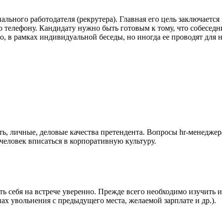
ального работодателя (рекрутера). Главная его цель заключаетс
по телефону. Кандидату нужно быть готовым к тому, что собесед
ло, в рамках индивидуальной беседы, но иногда ее проводят для
 личные, деловые качества претендента. Вопросы hr-менеджера
человек вписаться в корпоративную культуру.
ь себя на встрече уверенно. Прежде всего необходимо изучить 
х увольнения с предыдущего места, желаемой зарплате и др.).