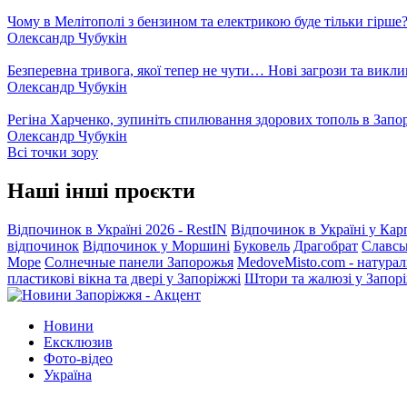
Чому в Мелітополі з бензином та електрикою буде тільки гірше
Олександр Чубукін
Безперевна тривога, якої тепер не чути… Нові загрози та викли
Олександр Чубукін
Регіна Харченко, зупиніть спилювання здорових тополь в Запо
Олександр Чубукін
Всі точки зору
Наші інші проєкти
Відпочинок в Україні 2026 - RestIN
Відпочинок в Україні у Кар
відпочинок
Відпочинок у Моршині
Буковель
Драгобрат
Славсь
Море
Солнечные панели Запорожья
MedoveMisto.com - натурал
пластикові вікна та двері у Запоріжжі
Штори та жалюзі у Запор
Новини
Ексклюзив
Фото-відео
Україна