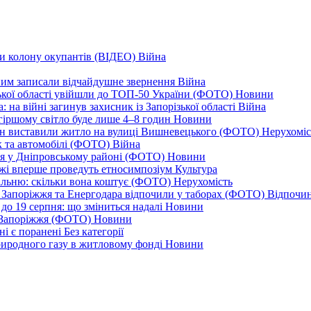
ли колону окупантів (ВІДЕО)
Війна
дним записали відчайдушне звернення
Війна
ізької області увійшли до ТОП-50 України (ФОТО)
Новини
 на війні загинув захисник із Запорізької області
Війна
йгіршому світло буде лише 4–8 годин
Новини
ціон виставили житло на вулиці Вишневецького (ФОТО)
Нерухоміс
к та автомобілі (ФОТО)
Війна
ся у Дніпровському районі (ФОТО)
Новини
іжжі вперше проведуть етносимпозіум
Культура
альню: скільки вона коштує (ФОТО)
Нерухомість
 із Запоріжжя та Енергодара відпочили у таборах (ФОТО)
Відпочи
до 19 серпня: що зміниться надалі
Новини
я Запоріжжя (ФОТО)
Новини
ні є поранені
Без категорії
природного газу в житловому фонді
Новини