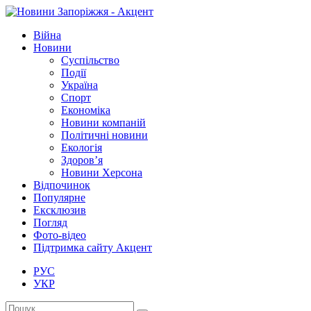
Війна
Новини
Суспільство
Події
Україна
Спорт
Економіка
Новини компаній
Політичні новини
Екологія
Здоров’я
Новини Херсона
Відпочинок
Популярне
Ексклюзив
Погляд
Фото-відео
Підтримка сайту Акцент
РУС
УКР