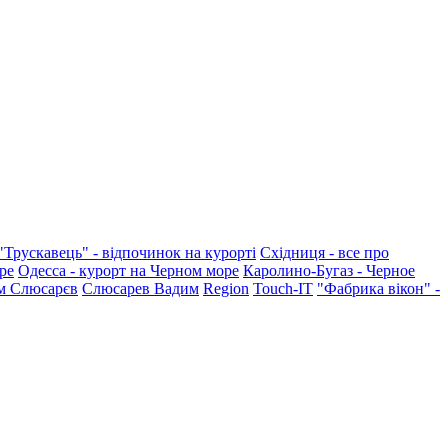
"Трускавець" - відпочинок на курорті
Східниця - все про
ре
Одесса - курорт на Черном море
Каролино-Бугаз - Черное
м Слюсарєв
Слюсарев Вадим
Region
Touch-IT
"Фабрика вікон" -