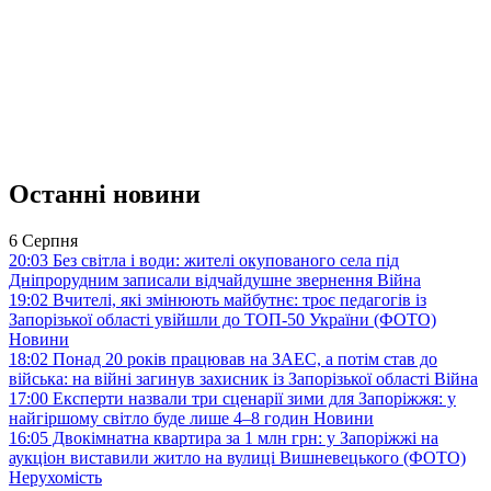
Останні новини
6 Серпня
20:03
Без світла і води: жителі окупованого села під
Дніпрорудним записали відчайдушне звернення
Війна
19:02
Вчителі, які змінюють майбутнє: троє педагогів із
Запорізької області увійшли до ТОП-50 України (ФОТО)
Новини
18:02
Понад 20 років працював на ЗАЕС, а потім став до
війська: на війні загинув захисник із Запорізької області
Війна
17:00
Експерти назвали три сценарії зими для Запоріжжя: у
найгіршому світло буде лише 4–8 годин
Новини
16:05
Двокімнатна квартира за 1 млн грн: у Запоріжжі на
аукціон виставили житло на вулиці Вишневецького (ФОТО)
Нерухомість