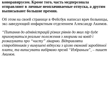
коноравирусом. Кроме того, часть медперсонала
отправляют в личные неоплачиваемые отпуска, а другим
выписывают большие премии.
Об этом на своей странице в Фейсбук написал врач больницы,
экс-заведующий инфарктным отделением Александр Акимов.
“Питання до адміністрацій різних рівнів до яких пір буде
приховуваться реальне положення з хворими на ковід і
розказувати про “чисту” лікарню. Відправляти
співробітників у вимушені відпуски з ціллю економії заробітної
плати, та виписувати вибірково премії “Избраным”, – пишет
Акимов.