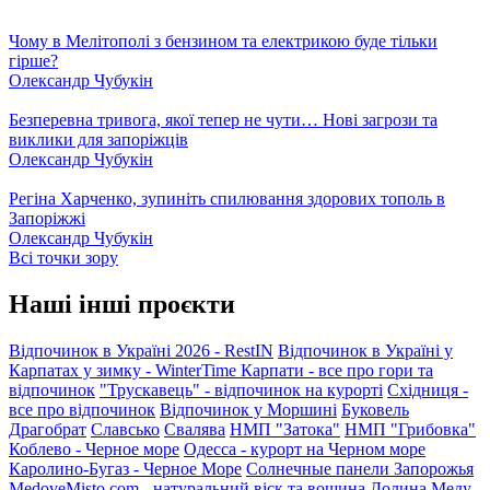
Чому в Мелітополі з бензином та електрикою буде тільки
гірше?
Олександр Чубукін
Безперевна тривога, якої тепер не чути… Нові загрози та
виклики для запоріжців
Олександр Чубукін
Регіна Харченко, зупиніть спилювання здорових тополь в
Запоріжжі
Олександр Чубукін
Всі точки зору
Наші інші проєкти
Відпочинок в Україні 2026 - RestIN
Відпочинок в Україні у
Карпатах у зимку - WinterTime
Карпати - все про гори та
відпочинок
"Трускавець" - відпочинок на курорті
Східниця -
все про відпочинок
Відпочинок у Моршині
Буковель
Драгобрат
Славсько
Свалява
НМП "Затока"
НМП "Грибовка"
Коблево - Черное море
Одесса - курорт на Черном море
Каролино-Бугаз - Черное Море
Солнечные панели Запорожья
MedoveMisto.com - натуральний віск та вощина
Долина Меду -