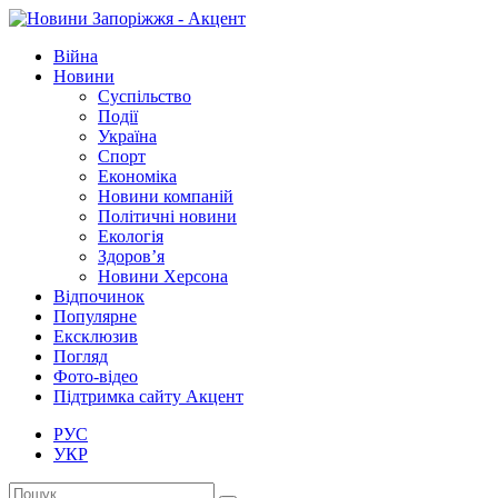
Війна
Новини
Суспільство
Події
Україна
Спорт
Економіка
Новини компаній
Політичні новини
Екологія
Здоров’я
Новини Херсона
Відпочинок
Популярне
Ексклюзив
Погляд
Фото-відео
Підтримка сайту Акцент
РУС
УКР