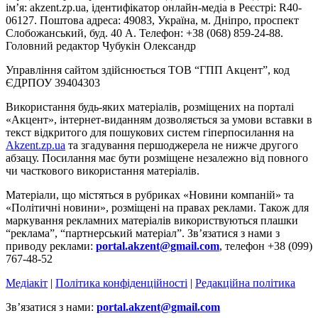
ім’я: akzent.zp.ua, ідентифікатор онлайн-медіа в Реєстрі: R40-
06127. Поштова адреса: 49083, Україна, м. Дніпро, проспект
Слобожанський, буд. 40 А. Телефон: +38 (068) 859-24-88.
Головний редактор Чубукін Олександр
Управління сайтом здійснюється ТОВ “ГПП Акцент”, код
ЄДРПОУ 39404303
Використання будь-яких матеріалів, розміщених на порталі
«Акцент», інтернет-виданням дозволяється за умови вставки в
текст відкритого для пошукових систем гіперпосилання на
Akzent.zp.ua
та згадування першоджерела не нижче другого
абзацу. Посилання має бути розміщене незалежно від повного
чи часткового використання матеріалів.
Матеріали, що містяться в рубриках «Новини компаній» та
«Політичні новини», розміщені на правах реклами. Також для
маркування рекламних матеріалів використвуються плашки
“реклама”, “партнерський матеріал”. Зв’язатися з нами з
приводу реклами:
portal.akzent@gmail.com
, телефон +38 (099)
767-48-52
Медіакіт
|
Політика конфіденційності
|
Редакційна політика
Зв’язатися з нами:
portal.akzent@gmail.com