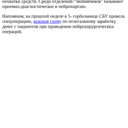
нехватки средств. Среди отделений-“любимчиков” называют
приемно-диагностическое и нейрохиргию.
Напомним, на прошлой неделе в 5- горбольнице СБУ провела
спецоперацию,
выкрыв схему
по нелегальному заработку
денег с пациентов при проведении нейрохирургических
операций.