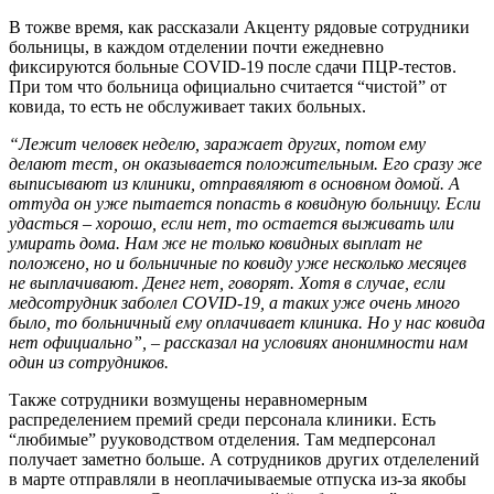
В тожве время, как рассказали Акценту рядовые сотрудники
больницы, в каждом отделении почти ежедневно
фиксируются больные COVID-19 после сдачи ПЦР-тестов.
При том что больница официально считается “чистой” от
ковида, то есть не обслуживает таких больных.
“Лежит человек неделю, заражает других, потом ему
делают тест, он оказывается положительным. Его сразу же
выписывают из клиники, отправяляют в основном домой. А
оттуда он уже пытается попасть в ковидную больницу. Если
удасться – хорошо, если нет, то остается выживать или
умирать дома. Нам же не только ковидных выплат не
положено, но и больничные по ковиду уже несколько месяцев
не выплачивают. Денег нет, говорят. Хотя в случае, если
медсотрудник заболел COVID-19, а таких уже очень много
было, то больничный ему оплачивает клиника. Но у нас ковида
нет официально”, – рассказал на условиях анонимности нам
один из сотрудников.
Также сотрудники возмущены неравномерным
распределением премий среди персонала клиники. Есть
“любимые” рууководством отделения. Там медперсонал
получает заметно больше. А сотрудников других отделелений
в марте отправляли в неоплачиываемые отпуска из-за якобы