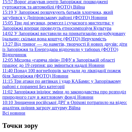
15:57
Ворог атакував центр Запоріжжя: пошкоджені
гуртожиток та автомобілі (ФОТО)
Війна
15:19
У Запоріжжі розшукують батьків хлопчика, який
загубився у Дніпровському районі (ФОТО)
Новини
15:05
Три дні музики, ремесел і сучасного мистецтва: у
Запоріжжі вперше проведуть етносимпозіум
Культура
14:02
У Запоріжжі виставили на приватизацію недобудовану
їдальню: скільки вона коштує (ФОТО)
Нерухомість
13:27
Від тривог — до наметів, творчості й нових друзів: діти
із Запоріжжя та Енергодара відпочили у таборах (ФОТО)
Відпочинок
12:05
Місцева «гаряча лінія» ПФУ в Запорізькій області
працює до 19 серпня: що зміниться надалі
Новини
11:40
Понад 100 вогнеборців залучали до ліквідації пожеж
біля Запоріжжя (ФОТО)
Новини
11:15
Три атаки по автівках і удар КАБами: у Запорізькому
районі є поранені
Без категорії
11:02
Запоріжжя ініціює зміни до законодавства про розподіл
природного газу в житловому фонді
Новини
10:10
Знищення російської ДРГ в Оріхові потрапило на відео:
аналітик оцінив загрозу штурму
Війна
Всі новини
Точки зору