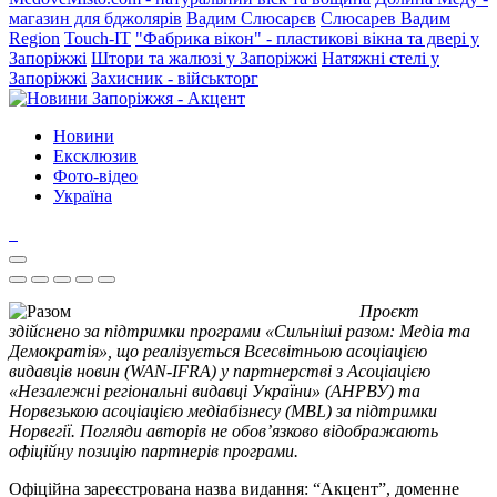
магазин для бджолярів
Вадим Слюсарєв
Слюсарев Вадим
Region
Touch-IT
"Фабрика вікон" - пластикові вікна та двері у
Запоріжжі
Штори та жалюзі у Запоріжжі
Натяжні стелі у
Запоріжжі
Захисник - військторг
Новини
Ексклюзив
Фото-відео
Україна
Проєкт
здійснено за підтримки програми «Сильніші разом: Медіа та
Демократія», що реалізується Всесвітньою асоціацією
видавців новин (WAN-IFRA) у партнерстві з Асоціацією
«Незалежні регіональні видавці України» (АНРВУ) та
Норвезькою асоціацією медіабізнесу (MBL) за підтримки
Норвегії. Погляди авторів не обов’язково відображають
офіційну позицію партнерів програми.
Офіційна зареєстрована назва видання: “Акцент”, доменне