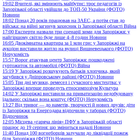
19:02
Вчителі, які змінюють майбутнє: троє педагогів із
Запорізької області увійшли до ТОП-50 України (ФОТО)
Новини
18:02
Понад 20 років працював на ЗАЕС, а потім став до
війська: на війні загинув захисник із Запорізької області
Війна
17:00
Експерти назвали три сценарії зими для Запоріжжя: у
найгіршому світло буде лише 4–8 годин
Новини
16:05
Двокімнатна квартира за 1 млн грн: у Запоріжжі на
аукціон виставили житло на вулиці Вишневецького (ФОТО)
Нерухомість
15:57
Ворог атакував центр Запоріжжя: пошкоджені
гуртожиток та автомобілі (ФОТО)
Війна
15:19
У Запоріжжі розшукують батьків хлопчика, який
загубився у Дніпровському районі (ФОТО)
Новини
15:05
Три дні музики, ремесел і сучасного мистецтва: у
Запоріжжі вперше проведуть етносимпозіум
Культура
14:02
У Запоріжжі виставили на приватизацію недобудовану
їдальню: скільки вона коштує (ФОТО)
Нерухомість
13:27
Від тривог — до наметів, творчості й нових друзів: діти
із Запоріжжя та Енергодара відпочили у таборах (ФОТО)
Відпочинок
12:05
Місцева «гаряча лінія» ПФУ в Запорізькій області
працює до 19 серпня: що зміниться надалі
Новини
11:40
Понад 100 вогнеборців залучали до ліквідації пожеж
біля Запоріжжя (ФОТО)
Новини