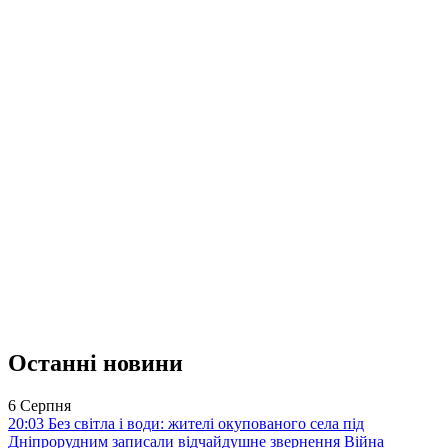
Останні новини
6 Серпня
20:03
Без світла і води: жителі окупованого села під
Дніпрорудним записали відчайдушне звернення
Війна