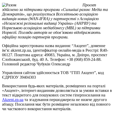
Проєкт
здійснено за підтримки програми «Сильніші разом: Медіа та
Демократія», що реалізується Всесвітньою асоціацією
видавців новин (WAN-IFRA) у партнерстві з Асоціацією
«Незалежні регіональні видавці України» (АНРВУ) та
Норвезькою асоціацією медіабізнесу (MBL) за підтримки
Норвегії. Погляди авторів не обов’язково відображають
офіційну позицію партнерів програми.
Офіційна зареєстрована назва видання: “Акцент”, доменне
ім’я: akzent.zp.ua, ідентифікатор онлайн-медіа в Реєстрі: R40-
06127. Поштова адреса: 49083, Україна, м. Дніпро, проспект
Слобожанський, буд. 40 А. Телефон: +38 (068) 859-24-88.
Головний редактор Чубукін Олександр
Управління сайтом здійснюється ТОВ “ГПП Акцент”, код
ЄДРПОУ 39404303
Використання будь-яких матеріалів, розміщених на порталі
«Акцент», інтернет-виданням дозволяється за умови вставки в
текст відкритого для пошукових систем гіперпосилання на
Akzent.zp.ua
та згадування першоджерела не нижче другого
абзацу. Посилання має бути розміщене незалежно від повного
чи часткового використання матеріалів.