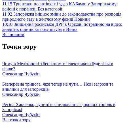
11:15
Три атаки по автівках і удар КАБами: у Запорізькому
районі є поранені
Без категорії
11:02
Запоріжжя ініціює зміни до законодавства про розподіл
природного газу в житловому фонді
Новини
10:10
Знищення російської ДРГ в Оріхові потрапило на відео:
аналітик оцінив загрозу штурму
Війна
Всі новини
Точки зору
Чому в Мелітополі з бензином та електрикою буде тільки
гірше?
Олександр Чубукін
Безперевна тривога, якої тепер не чути… Нові загрози та
виклики для запоріжців
Олександр Чубукін
Регіна Харченко, зупиніть спилювання здорових тополь в
Запоріжжі
Олександр Чубукін
Всі точки зору