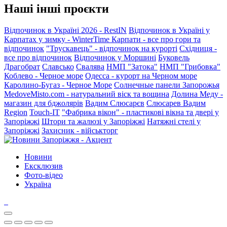
Наші інші проєкти
Відпочинок в Україні 2026 - RestIN
Відпочинок в Україні у
Карпатах у зимку - WinterTime
Карпати - все про гори та
відпочинок
"Трускавець" - відпочинок на курорті
Східниця -
все про відпочинок
Відпочинок у Моршині
Буковель
Драгобрат
Славсько
Свалява
НМП "Затока"
НМП "Грибовка"
Коблево - Черное море
Одесса - курорт на Черном море
Каролино-Бугаз - Черное Море
Солнечные панели Запорожья
MedoveMisto.com - натуральний віск та вощина
Долина Меду -
магазин для бджолярів
Вадим Слюсарєв
Слюсарев Вадим
Region
Touch-IT
"Фабрика вікон" - пластикові вікна та двері у
Запоріжжі
Штори та жалюзі у Запоріжжі
Натяжні стелі у
Запоріжжі
Захисник - військторг
Новини
Ексклюзив
Фото-відео
Україна