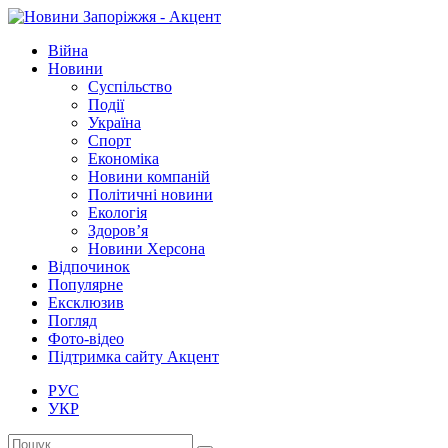
Війна
Новини
Суспільство
Події
Україна
Спорт
Економіка
Новини компаній
Політичні новини
Екологія
Здоров’я
Новини Херсона
Відпочинок
Популярне
Ексклюзив
Погляд
Фото-відео
Підтримка сайту Акцент
РУС
УКР