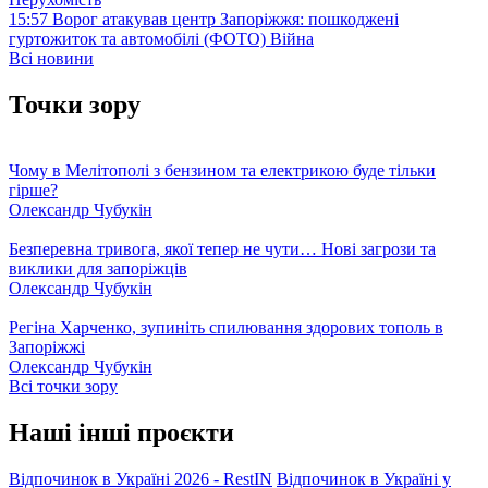
15:57
Ворог атакував центр Запоріжжя: пошкоджені
гуртожиток та автомобілі (ФОТО)
Війна
Всі новини
Точки зору
Чому в Мелітополі з бензином та електрикою буде тільки
гірше?
Олександр Чубукін
Безперевна тривога, якої тепер не чути… Нові загрози та
виклики для запоріжців
Олександр Чубукін
Регіна Харченко, зупиніть спилювання здорових тополь в
Запоріжжі
Олександр Чубукін
Всі точки зору
Наші інші проєкти
Відпочинок в Україні 2026 - RestIN
Відпочинок в Україні у