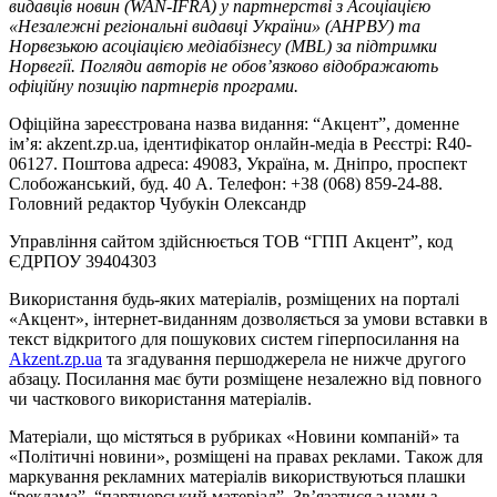
видавців новин (WAN-IFRA) у партнерстві з Асоціацією
«Незалежні регіональні видавці України» (АНРВУ) та
Норвезькою асоціацією медіабізнесу (MBL) за підтримки
Норвегії. Погляди авторів не обов’язково відображають
офіційну позицію партнерів програми.
Офіційна зареєстрована назва видання: “Акцент”, доменне
ім’я: akzent.zp.ua, ідентифікатор онлайн-медіа в Реєстрі: R40-
06127. Поштова адреса: 49083, Україна, м. Дніпро, проспект
Слобожанський, буд. 40 А. Телефон: +38 (068) 859-24-88.
Головний редактор Чубукін Олександр
Управління сайтом здійснюється ТОВ “ГПП Акцент”, код
ЄДРПОУ 39404303
Використання будь-яких матеріалів, розміщених на порталі
«Акцент», інтернет-виданням дозволяється за умови вставки в
текст відкритого для пошукових систем гіперпосилання на
Akzent.zp.ua
та згадування першоджерела не нижче другого
абзацу. Посилання має бути розміщене незалежно від повного
чи часткового використання матеріалів.
Матеріали, що містяться в рубриках «Новини компаній» та
«Політичні новини», розміщені на правах реклами. Також для
маркування рекламних матеріалів використвуються плашки
“реклама”, “партнерський матеріал”. Зв’язатися з нами з