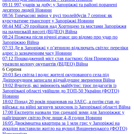
09:11
997 ударів за добу: у Запоріжжі та районі поранені
десятеро людей
Новини
08:56
Тимчасові зміни у русі тролейбусів 7 серпня: як
курсуватиме транспорт у Запоріжжі
Новини
08:44
МіГ-29 пройшов над Хортицею та мостами Запоріжжя
на наднизькій висоті (ВІДЕО)
Війна
08:24
Пожежа після нічної атаки: що відомо про удар по
Запоріжжю
Війна
07:33
Де в Запоріжжі у п’ятницю відключать світло: переліки
адрес із зазначенням часу
Новини
07:12
Пошкоджений міст став пасткою: біля Приморська
уразили колону окупантів (ВІДЕО)
Війна
6 Серпня
20:03
Без світла і води: жителі окупованого села під
Дніпрорудним записали відчайдушне звернення
Війна
19:02
Вчителі, які змінюють майбутнє: троє педагогів із
Запорізької області увійшли до ТОП-50 України (ФОТО)
Новини
18:02
Понад 20 років працював на ЗАЕС, а потім став до
війська: на війні загинув захисник із Запорізької області
Війна
17:00
Експерти назвали три сценарії зими для Запоріжжя: у
найгіршому світло буде лише 4–8 годин
Новини
16:05
Двокімнатна квартира за 1 млн грн: у Запоріжжі на
аукціон виставили житло на вулиці Вишневецького (ФОТО)
Нерухомість