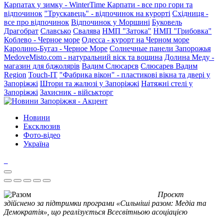
Карпатах у зимку - WinterTime
Карпати - все про гори та
відпочинок
"Трускавець" - відпочинок на курорті
Східниця -
все про відпочинок
Відпочинок у Моршині
Буковель
Драгобрат
Славсько
Свалява
НМП "Затока"
НМП "Грибовка"
Коблево - Черное море
Одесса - курорт на Черном море
Каролино-Бугаз - Черное Море
Солнечные панели Запорожья
MedoveMisto.com - натуральний віск та вощина
Долина Меду -
магазин для бджолярів
Вадим Слюсарєв
Слюсарев Вадим
Region
Touch-IT
"Фабрика вікон" - пластикові вікна та двері у
Запоріжжі
Штори та жалюзі у Запоріжжі
Натяжні стелі у
Запоріжжі
Захисник - військторг
Новини
Ексклюзив
Фото-відео
Україна
Проєкт
здійснено за підтримки програми «Сильніші разом: Медіа та
Демократія», що реалізується Всесвітньою асоціацією