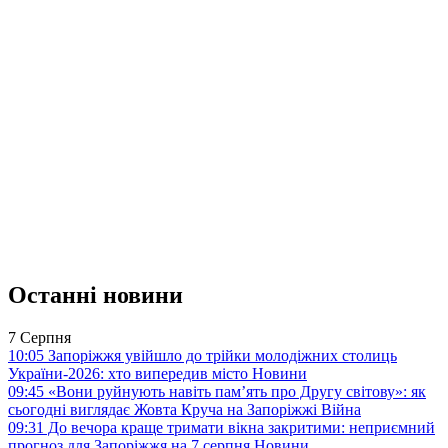
Останні новини
7 Серпня
10:05
Запоріжжя увійшло до трійки молодіжних столиць
України-2026: хто випередив місто
Новини
09:45
«Вони руйнують навіть пам’ять про Другу світову»: як
сьогодні виглядає Жовта Круча на Запоріжжі
Війна
09:31
До вечора краще тримати вікна закритими: неприємний
прогноз для Запоріжжя на 7 серпня
Новини