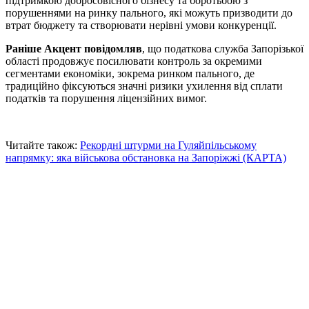
підтримкою добросовісного бізнесу та боротьбою з
порушеннями на ринку пального, які можуть призводити до
втрат бюджету та створювати нерівні умови конкуренції.
Раніше Акцент повідомляв
, що податкова служба Запорізької
області продовжує посилювати контроль за окремими
сегментами економіки, зокрема ринком пального, де
традиційно фіксуються значні ризики ухилення від сплати
податків та порушення ліцензійних вимог.
Читайте також:
Рекордні штурми на Гуляйпільському
напрямку: яка військова обстановка на Запоріжжі (КАРТА)