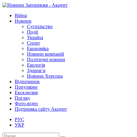
Війна
Новини
Суспільство
Події
Україна
Спорт
Економіка
Новини компаній
Політичні новини
Екологія
Здоров’я
Новини Херсона
Відпочинок
Популярне
Ексклюзив
Погляд
Фото-відео
Підтримка сайту Акцент
РУС
УКР