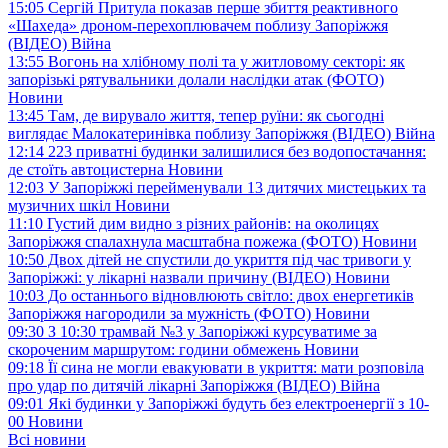
15:05
Сергій Притула показав перше збиття реактивного
«Шахеда» дроном-перехоплювачем поблизу Запоріжжя
(ВІДЕО)
Війна
13:55
Вогонь на хлібному полі та у житловому секторі: як
запорізькі рятувальники долали наслідки атак (ФОТО)
Новини
13:45
Там, де вирувало життя, тепер руїни: як сьогодні
виглядає Малокатеринівка поблизу Запоріжжя (ВІДЕО)
Війна
12:14
223 приватні будинки залишилися без водопостачання:
де стоїть автоцистерна
Новини
12:03
У Запоріжжі перейменували 13 дитячих мистецьких та
музичних шкіл
Новини
11:10
Густий дим видно з різних районів: на околицях
Запоріжжя спалахнула масштабна пожежа (ФОТО)
Новини
10:50
Двох дітей не спустили до укриття під час тривоги у
Запоріжжі: у лікарні назвали причину (ВІДЕО)
Новини
10:03
До останнього відновлюють світло: двох енергетиків
Запоріжжя нагородили за мужність (ФОТО)
Новини
09:30
З 10:30 трамвай №3 у Запоріжжі курсуватиме за
скороченим маршрутом: години обмежень
Новини
09:18
Її сина не могли евакуювати в укриття: мати розповіла
про удар по дитячій лікарні Запоріжжя (ВІДЕО)
Війна
09:01
Які будинки у Запоріжжі будуть без електроенергії з 10-
00
Новини
Всі новини