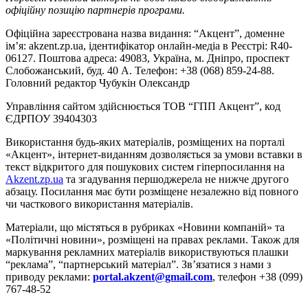
офіційну позицію партнерів програми.
Офіційна зареєстрована назва видання: “Акцент”, доменне
ім’я: akzent.zp.ua, ідентифікатор онлайн-медіа в Реєстрі: R40-
06127. Поштова адреса: 49083, Україна, м. Дніпро, проспект
Слобожанський, буд. 40 А. Телефон: +38 (068) 859-24-88.
Головний редактор Чубукін Олександр
Управління сайтом здійснюється ТОВ “ГПП Акцент”, код
ЄДРПОУ 39404303
Використання будь-яких матеріалів, розміщених на порталі
«Акцент», інтернет-виданням дозволяється за умови вставки в
текст відкритого для пошукових систем гіперпосилання на
Akzent.zp.ua
та згадування першоджерела не нижче другого
абзацу. Посилання має бути розміщене незалежно від повного
чи часткового використання матеріалів.
Матеріали, що містяться в рубриках «Новини компаній» та
«Політичні новини», розміщені на правах реклами. Також для
маркування рекламних матеріалів використвуються плашки
“реклама”, “партнерський матеріал”. Зв’язатися з нами з
приводу реклами:
portal.akzent@gmail.com
, телефон +38 (099)
767-48-52