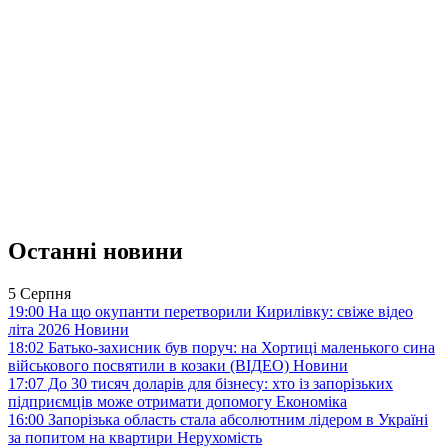
Останні новини
5 Серпня
19:00
На що окупанти перетворили Кирилівку: свіже відео
літа 2026
Новини
18:02
Батько-захисник був поруч: на Хортиці маленького сина
військового посвятили в козаки (ВІДЕО)
Новини
17:07
До 30 тисяч доларів для бізнесу: хто із запорізьких
підприємців може отримати допомогу
Економіка
16:00
Запорізька область стала абсолютним лідером в Україні
за попитом на квартири
Нерухомість