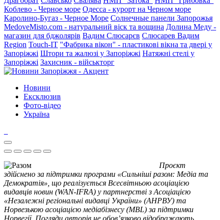
Драгобрат
Славсько
Свалява
НМП "Затока"
НМП "Грибовка"
Коблево - Черное море
Одесса - курорт на Черном море
Каролино-Бугаз - Черное Море
Солнечные панели Запорожья
MedoveMisto.com - натуральний віск та вощина
Долина Меду -
магазин для бджолярів
Вадим Слюсарєв
Слюсарев Вадим
Region
Touch-IT
"Фабрика вікон" - пластикові вікна та двері у
Запоріжжі
Штори та жалюзі у Запоріжжі
Натяжні стелі у
Запоріжжі
Захисник - військторг
Новини
Ексклюзив
Фото-відео
Україна
Проєкт
здійснено за підтримки програми «Сильніші разом: Медіа та
Демократія», що реалізується Всесвітньою асоціацією
видавців новин (WAN-IFRA) у партнерстві з Асоціацією
«Незалежні регіональні видавці України» (АНРВУ) та
Норвезькою асоціацією медіабізнесу (MBL) за підтримки
Норвегії. Погляди авторів не обов’язково відображають