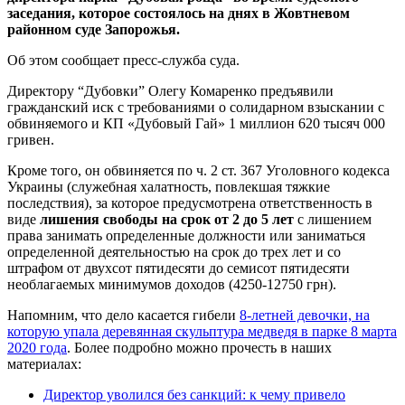
заседания, которое состоялось на днях в Жовтневом
районном суде Запорожья.
Об этом сообщает пресс-служба суда.
Директору “Дубовки” Олегу Комаренко предъявили
гражданский иск с требованиями о солидарном взыскании с
обвиняемого и КП «Дубовый Гай» 1 миллион 620 тысяч 000
гривен.
Кроме того, он обвиняется по ч. 2 ст. 367 Уголовного кодекса
Украины (служебная халатность, повлекшая тяжкие
последствия), за которое предусмотрена ответственность в
виде
лишения свободы на срок от 2 до 5 лет
с лишением
права занимать определенные должности или заниматься
определенной деятельностью на срок до трех лет и со
штрафом от двухсот пятидесяти до семисот пятидесяти
необлагаемых минимумов доходов (4250-12750 грн).
Напомним, что дело касается гибели
8-летней девочки, на
которую упала деревянная скульптура медведя в парке 8 марта
2020 года
. Более подробно можно прочесть в наших
материалах:
Директор уволился без санкций: к чему привело