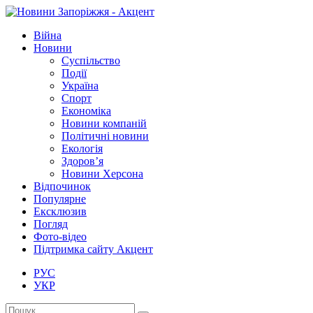
Війна
Новини
Суспільство
Події
Україна
Спорт
Економіка
Новини компаній
Політичні новини
Екологія
Здоров’я
Новини Херсона
Відпочинок
Популярне
Ексклюзив
Погляд
Фото-відео
Підтримка сайту Акцент
РУС
УКР