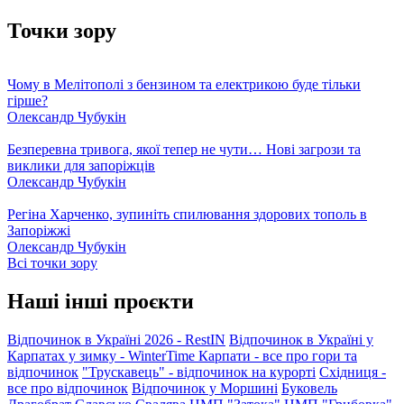
Точки зору
Чому в Мелітополі з бензином та електрикою буде тільки
гірше?
Олександр Чубукін
Безперевна тривога, якої тепер не чути… Нові загрози та
виклики для запоріжців
Олександр Чубукін
Регіна Харченко, зупиніть спилювання здорових тополь в
Запоріжжі
Олександр Чубукін
Всі точки зору
Наші інші проєкти
Відпочинок в Україні 2026 - RestIN
Відпочинок в Україні у
Карпатах у зимку - WinterTime
Карпати - все про гори та
відпочинок
"Трускавець" - відпочинок на курорті
Східниця -
все про відпочинок
Відпочинок у Моршині
Буковель