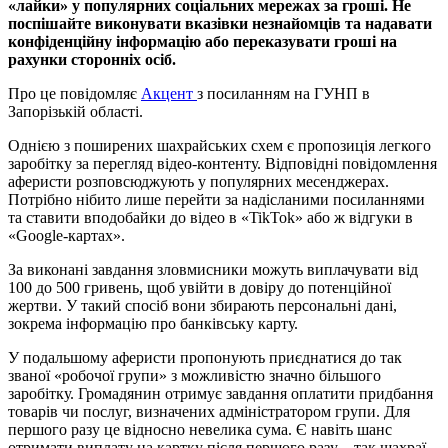
«лайки» у популярних соціальних мережах за гроші. Не
поспішайте виконувати вказівки незнайомців та надавати
конфіденційну інформацію або переказувати гроші на
рахунки сторонніх осіб.
Про це повідомляє
Акцент
з посиланням на ГУНП в
Запорізькій області.
Однією з поширених шахрайських схем є пропозиція легкого
заробітку за перегляд відео-контенту. Відповідні повідомлення
аферисти розповсюджують у популярних месенджерах.
Потрібно нібито лише перейти за надісланими посиланнями
та ставити вподобайки до відео в «TikTok» або ж відгуки в
«Google-картах».
За виконані завдання зловмисники можуть виплачувати від
100 до 500 гривень, щоб увійти в довіру до потенційної
жертви. У такий спосіб вони збирають персональні дані,
зокрема інформацію про банківську карту.
У подальшому аферисти пропонують приєднатися до так
званої «робочої групи» з можливістю значно більшого
заробітку. Громадянин отримує завдання оплатити придбання
товарів чи послуг, визначених адміністратором групи. Для
першого разу це відносно невелика сума. Є навіть шанс
отримати виплату на картку після першого разу – так шахраї