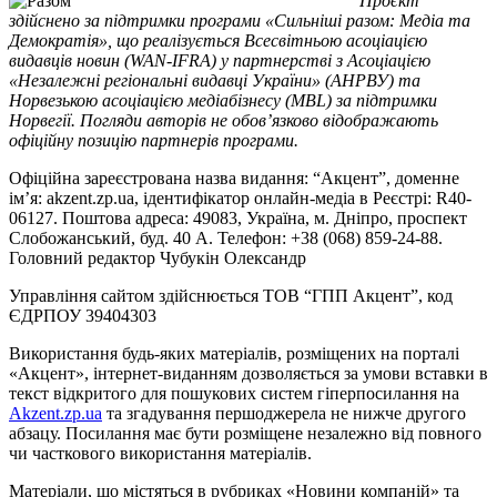
Проєкт
здійснено за підтримки програми «Сильніші разом: Медіа та
Демократія», що реалізується Всесвітньою асоціацією
видавців новин (WAN-IFRA) у партнерстві з Асоціацією
«Незалежні регіональні видавці України» (АНРВУ) та
Норвезькою асоціацією медіабізнесу (MBL) за підтримки
Норвегії. Погляди авторів не обов’язково відображають
офіційну позицію партнерів програми.
Офіційна зареєстрована назва видання: “Акцент”, доменне
ім’я: akzent.zp.ua, ідентифікатор онлайн-медіа в Реєстрі: R40-
06127. Поштова адреса: 49083, Україна, м. Дніпро, проспект
Слобожанський, буд. 40 А. Телефон: +38 (068) 859-24-88.
Головний редактор Чубукін Олександр
Управління сайтом здійснюється ТОВ “ГПП Акцент”, код
ЄДРПОУ 39404303
Використання будь-яких матеріалів, розміщених на порталі
«Акцент», інтернет-виданням дозволяється за умови вставки в
текст відкритого для пошукових систем гіперпосилання на
Akzent.zp.ua
та згадування першоджерела не нижче другого
абзацу. Посилання має бути розміщене незалежно від повного
чи часткового використання матеріалів.
Матеріали, що містяться в рубриках «Новини компаній» та