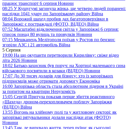
працює транспорт 6 серпня
Новини
08:25
У Кушугумі загинула жінка, ще четверо людей поранені:
наслідки 1041 удару по Запорізькому району
Війна
08:04
Ворожий шахед пробив дах багатоповерхівки в
Запоріжжі: є постраждалі (ФОТО, ВІДЕО)
Війна
07:52
Масштабні відключення світла у Запоріжжі 6 серпня:
список понад 80 вулиць та провулків
Новини
07:15
Мешканець Мелітополя поїхав у Ростов по бензин:
згоріли АЗС і 21 автомобіль
Війна
5 Серпня
19:00
На що окупанти перетворили Кирилівку: свіже відео
літа 2026
Новини
18:02
Батько-захисник був поруч: на Хортиці маленького сина
військового посвятили в козаки (ВІДЕО)
Новини
17:07
До 30 тисяч доларів для бізнесу: хто із запорізьких
підприємців може отримати допомогу
Економіка
16:00
Запорізька область стала абсолютним лідером в Україні
за попитом на квартири
Нерухомість
15:05
Сергій Притула показав перше збиття реактивного
«Шахеда» дроном-перехоплювачем поблизу Запоріжжя
(ВІДЕО)
Війна
13:55
Вогонь на хлібному полі та у житловому секторі: як
запорізькі рятувальники долали наслідки атак (ФОТО)
Новини
13:45
Там, де вирувало життя, тепер руїни: як сьогодні