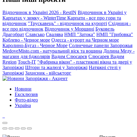
Відпочинок в Україні 2026 - RestIN
Відпочинок в Україні у
Карпатах у зимку - WinterTime
Карпати - все про гори та
відпочинок
"Трускавець" - відпочинок на курорті
Східниця -
все про відпочинок
Відпочинок у Моршині
Буковель
Драгобрат
Славсько
Свалява
НМП "Затока"
НМП "Грибовка"
Коблево - Черное море
Одесса - курорт на Черном море
Каролино-Бугаз - Черное Море
Солнечные панели Запорожья
MedoveMisto.com - натуральний віск та вощина
Долина Меду -
магазин для бджолярів
Вадим Слюсарєв
Слюсарев Вадим
Region
Touch-IT
"Фабрика вікон" - пластикові вікна та двері у
Запоріжжі
Штори та жалюзі у Запоріжжі
Натяжні стелі у
Запоріжжі
Захисник - військторг
Новини
Ексклюзив
Фото-відео
Україна