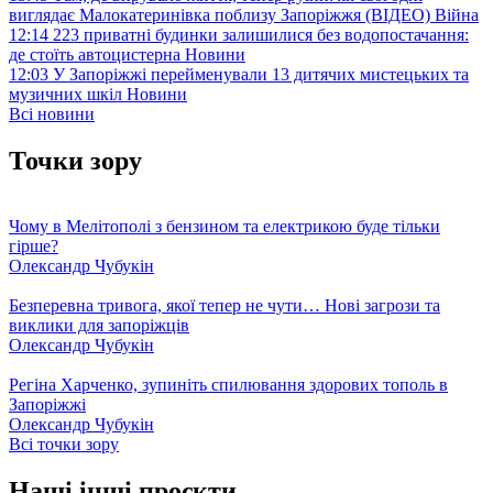
виглядає Малокатеринівка поблизу Запоріжжя (ВІДЕО)
Війна
12:14
223 приватні будинки залишилися без водопостачання:
де стоїть автоцистерна
Новини
12:03
У Запоріжжі перейменували 13 дитячих мистецьких та
музичних шкіл
Новини
Всі новини
Точки зору
Чому в Мелітополі з бензином та електрикою буде тільки
гірше?
Олександр Чубукін
Безперевна тривога, якої тепер не чути… Нові загрози та
виклики для запоріжців
Олександр Чубукін
Регіна Харченко, зупиніть спилювання здорових тополь в
Запоріжжі
Олександр Чубукін
Всі точки зору
Наші інші проєкти