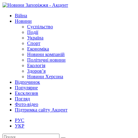
Війна
Новини
Суспільство
Події
Україна
Спорт
Економіка
Новини компаній
Політичні новини
Екологія
Здоров’я
Новини Херсона
Відпочинок
Популярне
Ексклюзив
Погляд
Фото-відео
Підтримка сайту Акцент
РУС
УКР