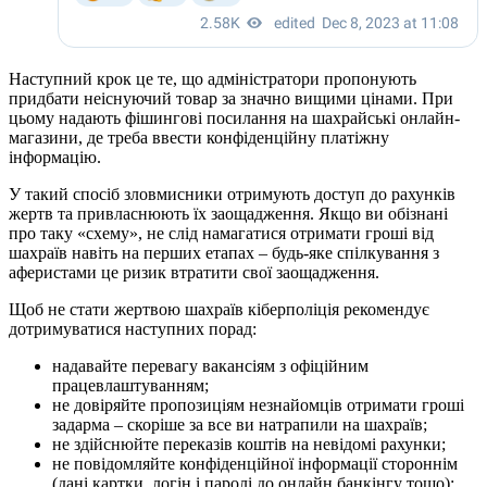
Наступний крок це те, що адміністратори пропонують
придбати неіснуючий товар за значно вищими цінами. При
цьому надають фішингові посилання на шахрайські онлайн-
магазини, де треба ввести конфіденційну платіжну
інформацію.
У такий спосіб зловмисники отримують доступ до рахунків
жертв та привласнюють їх заощадження. Якщо ви обізнані
про таку «схему», не слід намагатися отримати гроші від
шахраїв навіть на перших етапах – будь-яке спілкування з
аферистами це ризик втратити свої заощадження.
Щоб не стати жертвою шахраїв кіберполіція рекомендує
дотримуватися наступних порад:
надавайте перевагу вакансіям з офіційним
працевлаштуванням;
не довіряйте пропозиціям незнайомців отримати гроші
задарма – скоріше за все ви натрапили на шахраїв;
не здійснюйте переказів коштів на невідомі рахунки;
не повідомляйте конфіденційної інформації стороннім
(дані картки, логін і паролі до онлайн банкінгу тощо);