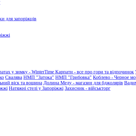
?
ки для запоріжців
ріжжі
патах у зимку - WinterTime
Карпати - все про гори та відпочинок
ко
Свалява
НМП "Затока"
НМП "Грибовка"
Коблево - Черное мо
ьний віск та вощина
Долина Меду - магазин для бджолярів
Вади
іжжі
Натяжні стелі у Запоріжжі
Захисник - військторг