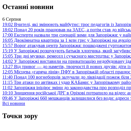
Останні новини
6 Серпня
19:02
Вчителі, які змінюють майбутнє: троє педагогів із Запор
18:02
Понад 20 років працював на ЗАЕС, а потім став до війська:
17:00
Експерти назвали три сценарії зими для Запоріжжя: у на
16:05
Двокімнатна квартира за 1 млн грн: у Запоріжжі на аук
15:57
Ворог атакував центр Запоріжжя: пошкоджені гуртожито
15:19
У Запоріжжі розшукують батьків хлопчика, який загубив
15:05
Три дні музики, ремесел і сучасного мистецтва: у Запор
14:02
У Запоріжжі виставили на приватизацію недобудовану їд
13:27
Від тривог — до наметів, творчості й нових друзів: діти
12:05
Місцева «гаряча лінія» ПФУ в Запорізькій області працює 
11:40
Понад 100 вогнеборців залучали до ліквідації пожеж біл
11:15
Три атаки по автівках і удар КАБами: у Запорізькому райо
11:02
Запоріжжя ініціює зміни до законодавства про розподіл 
10:10
Знищення російської ДРГ в Оріхові потрапило на відео: а
09:46
У Запоріжжі 660 мешканців залишилися без води: адреси 
Всі новини
Точки зору