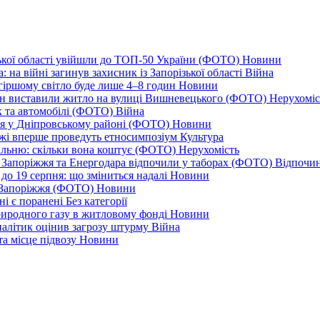
ізької області увійшли до ТОП-50 України (ФОТО)
Новини
 на війні загинув захисник із Запорізької області
Війна
йгіршому світло буде лише 4–8 годин
Новини
ціон виставили житло на вулиці Вишневецького (ФОТО)
Нерухоміс
к та автомобілі (ФОТО)
Війна
ся у Дніпровському районі (ФОТО)
Новини
іжжі вперше проведуть етносимпозіум
Культура
альню: скільки вона коштує (ФОТО)
Нерухомість
 із Запоріжжя та Енергодара відпочили у таборах (ФОТО)
Відпочи
до 19 серпня: що зміниться надалі
Новини
я Запоріжжя (ФОТО)
Новини
ні є поранені
Без категорії
природного газу в житловому фонді
Новини
налітик оцінив загрозу штурму
Війна
та місце підвозу
Новини