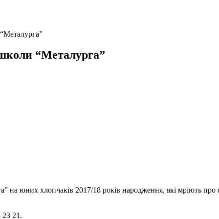
 “Металурга”
ї школи “Металурга”
” на юних хлопчаків 2017/18 років народження, які мріють про 
 23 21.