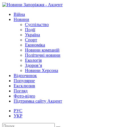
Війна
Новини
Суспільство
Події
Україна
Спорт
Економіка
Новини компаній
Політичні новини
Екологія
Здоров’я
Новини Херсона
Відпочинок
Популярне
Ексклюзив
Погляд
Фото-відео
Підтримка сайту Акцент
РУС
УКР