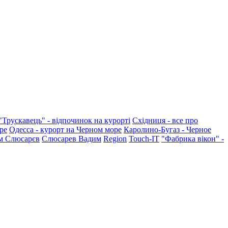
"Трускавець" - відпочинок на курорті
Східниця - все про
ре
Одесса - курорт на Черном море
Каролино-Бугаз - Черное
м Слюсарєв
Слюсарев Вадим
Region
Touch-IT
"Фабрика вікон" -