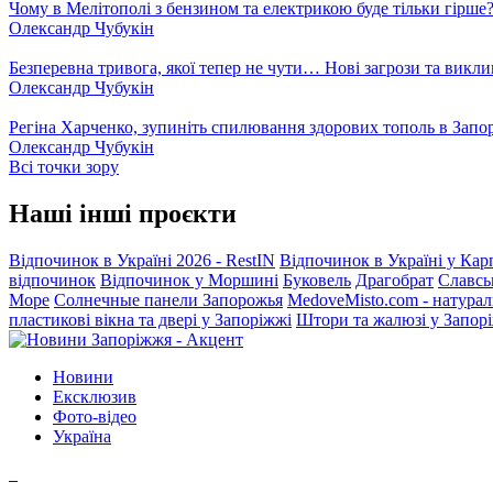
Чому в Мелітополі з бензином та електрикою буде тільки гірше
Олександр Чубукін
Безперевна тривога, якої тепер не чути… Нові загрози та викли
Олександр Чубукін
Регіна Харченко, зупиніть спилювання здорових тополь в Запо
Олександр Чубукін
Всі точки зору
Наші інші проєкти
Відпочинок в Україні 2026 - RestIN
Відпочинок в Україні у Кар
відпочинок
Відпочинок у Моршині
Буковель
Драгобрат
Славсь
Море
Солнечные панели Запорожья
MedoveMisto.com - натурал
пластикові вікна та двері у Запоріжжі
Штори та жалюзі у Запор
Новини
Ексклюзив
Фото-відео
Україна