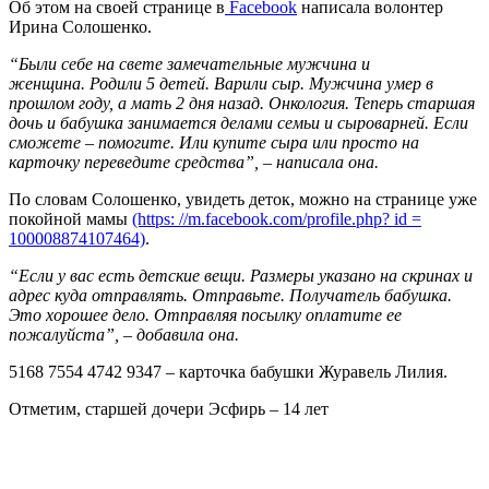
Об этом на своей странице в
Facebook
написала волонтер
Ирина Солошенко.
“Были себе на свете замечательные мужчина и
женщина. Родили 5 детей. Варили сыр. Мужчина умер в
прошлом году, а мать 2 дня назад. Онкология. Теперь старшая
дочь и бабушка занимается делами семьи и сыроварней. Если
сможете – помогите. Или купите сыра или просто на
карточку переведите средства”, – написала она.
По словам Солошенко, увидеть деток, можно на странице уже
покойной мамы
(https: //m.facebook.com/profile.php? id =
100008874107464)
.
“Если у вас есть детские вещи. Размеры указано на скринах и
адрес куда отправлять. Отправьте. Получатель бабушка.
Это хорошее дело. Отправляя посылку оплатите ее
пожалуйста”, – добавила она.
5168 7554 4742 9347 – карточка бабушки Журавель Лилия.
Отметим, старшей дочери Эсфирь – 14 лет