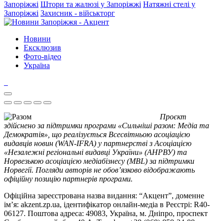
Запоріжжі
Штори та жалюзі у Запоріжжі
Натяжні стелі у
Запоріжжі
Захисник - військторг
Новини
Ексклюзив
Фото-відео
Україна
Проєкт
здійснено за підтримки програми «Сильніші разом: Медіа та
Демократія», що реалізується Всесвітньою асоціацією
видавців новин (WAN-IFRA) у партнерстві з Асоціацією
«Незалежні регіональні видавці України» (АНРВУ) та
Норвезькою асоціацією медіабізнесу (MBL) за підтримки
Норвегії. Погляди авторів не обов’язково відображають
офіційну позицію партнерів програми.
Офіційна зареєстрована назва видання: “Акцент”, доменне
ім’я: akzent.zp.ua, ідентифікатор онлайн-медіа в Реєстрі: R40-
06127. Поштова адреса: 49083, Україна, м. Дніпро, проспект