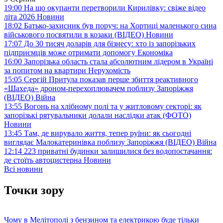
19:00
На що окупанти перетворили Кирилівку: свіже відео
літа 2026
Новини
18:02
Батько-захисник був поруч: на Хортиці маленького сина
військового посвятили в козаки (ВІДЕО)
Новини
17:07
До 30 тисяч доларів для бізнесу: хто із запорізьких
підприємців може отримати допомогу
Економіка
16:00
Запорізька область стала абсолютним лідером в Україні
за попитом на квартири
Нерухомість
15:05
Сергій Притула показав перше збиття реактивного
«Шахеда» дроном-перехоплювачем поблизу Запоріжжя
(ВІДЕО)
Війна
13:55
Вогонь на хлібному полі та у житловому секторі: як
запорізькі рятувальники долали наслідки атак (ФОТО)
Новини
13:45
Там, де вирувало життя, тепер руїни: як сьогодні
виглядає Малокатеринівка поблизу Запоріжжя (ВІДЕО)
Війна
12:14
223 приватні будинки залишилися без водопостачання:
де стоїть автоцистерна
Новини
Всі новини
Точки зору
Чому в Мелітополі з бензином та електрикою буде тільки