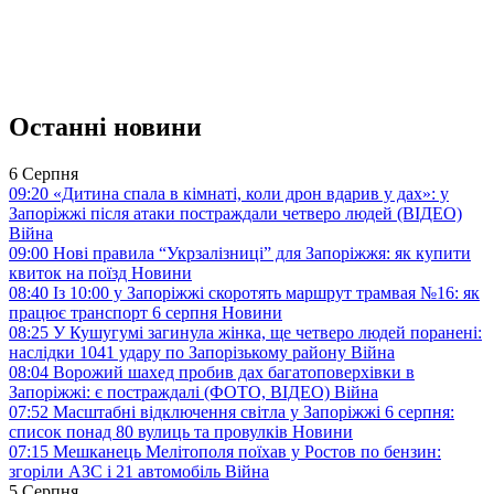
Останні новини
6 Серпня
09:20
«Дитина спала в кімнаті, коли дрон вдарив у дах»: у
Запоріжжі після атаки постраждали четверо людей (ВІДЕО)
Війна
09:00
Нові правила “Укрзалізниці” для Запоріжжя: як купити
квиток на поїзд
Новини
08:40
Із 10:00 у Запоріжжі скоротять маршрут трамвая №16: як
працює транспорт 6 серпня
Новини
08:25
У Кушугумі загинула жінка, ще четверо людей поранені:
наслідки 1041 удару по Запорізькому району
Війна
08:04
Ворожий шахед пробив дах багатоповерхівки в
Запоріжжі: є постраждалі (ФОТО, ВІДЕО)
Війна
07:52
Масштабні відключення світла у Запоріжжі 6 серпня:
список понад 80 вулиць та провулків
Новини
07:15
Мешканець Мелітополя поїхав у Ростов по бензин:
згоріли АЗС і 21 автомобіль
Війна
5 Серпня