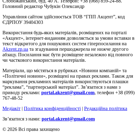
Слобожанський, буд. 40 А. Телефон: +38 (068) 859-24-88.
Головний редактор Чубукін Олександр
Управління сайтом здійснюється ТОВ “ГПП Акцент”, код
ЄДРПОУ 39404303
Використання будь-яких матеріалів, розміщених на порталі
«Акцент», інтернет-виданням дозволяється за умови вставки в
текст відкритого для пошукових систем гіперпосилання на
Akzent.zp.ua
та згадування першоджерела не нижче другого
абзацу. Посилання має бути розміщене незалежно від повного
чи часткового використання матеріалів.
Матеріали, що містяться в рубриках «Новини компаній» та
«Політичні новини», розміщені на правах реклами. Також для
маркування рекламних матеріалів використвуються плашки
“реклама”, “партнерський матеріал”. Зв’язатися з нами з
приводу реклами:
portal.akzent@gmail.com
, телефон +38 (099)
767-48-52
Медіакіт
|
Політика конфіденційності
|
Редакційна політика
Зв’язатися з нами:
portal.akzent@gmail.com
© 2026 Всі права захищено