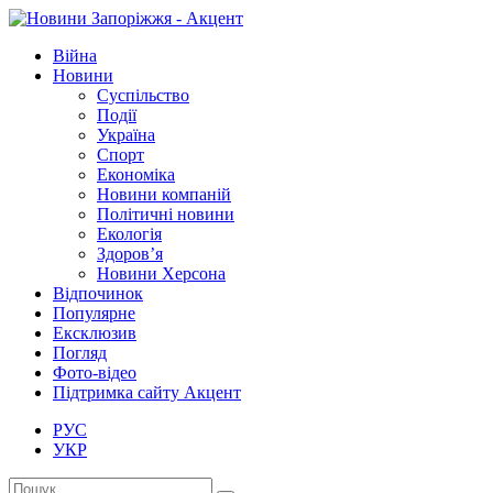
Війна
Новини
Суспільство
Події
Україна
Спорт
Економіка
Новини компаній
Політичні новини
Екологія
Здоров’я
Новини Херсона
Відпочинок
Популярне
Ексклюзив
Погляд
Фото-відео
Підтримка сайту Акцент
РУС
УКР