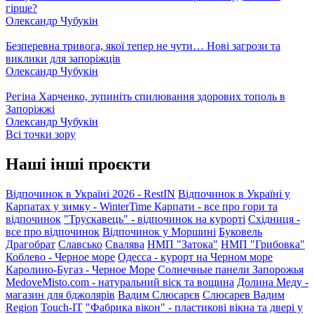
гірше?
Олександр Чубукін
Безперевна тривога, якої тепер не чути… Нові загрози та
виклики для запоріжців
Олександр Чубукін
Регіна Харченко, зупиніть спилювання здорових тополь в
Запоріжжі
Олександр Чубукін
Всі точки зору
Наші інші проєкти
Відпочинок в Україні 2026 - RestIN
Відпочинок в Україні у
Карпатах у зимку - WinterTime
Карпати - все про гори та
відпочинок
"Трускавець" - відпочинок на курорті
Східниця -
все про відпочинок
Відпочинок у Моршині
Буковель
Драгобрат
Славсько
Свалява
НМП "Затока"
НМП "Грибовка"
Коблево - Черное море
Одесса - курорт на Черном море
Каролино-Бугаз - Черное Море
Солнечные панели Запорожья
MedoveMisto.com - натуральний віск та вощина
Долина Меду -
магазин для бджолярів
Вадим Слюсарєв
Слюсарев Вадим
Region
Touch-IT
"Фабрика вікон" - пластикові вікна та двері у