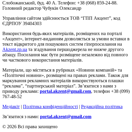
Слобожанський, буд. 40 А. Телефон: +38 (068) 859-24-88.
Головний редактор Чубукін Олександр
Управління сайтом здійснюється ТОВ “ГПП Акцент”, код
ЄДРПОУ 39404303
Використання будь-яких матеріалів, розміщених на порталі
«Акцент», інтернет-виданням дозволяється за умови вставки в
текст відкритого для пошукових систем гіперпосилання на
Akzent.zp.ua
та згадування першоджерела не нижче другого
абзацу. Посилання має бути розміщене незалежно від повного
чи часткового використання матеріалів.
Матеріали, що містяться в рубриках «Новини компаній» та
«Політичні новини», розміщені на правах реклами. Також для
маркування рекламних матеріалів використвуються плашки
“реклама”, “партнерський матеріал”. Зв’язатися з нами з
приводу реклами:
portal.akzent@gmail.com
, телефон +38 (099)
767-48-52
Медіакіт
|
Політика конфіденційності
|
Редакційна політика
Зв’язатися з нами:
portal.akzent@gmail.com
© 2026 Всі права захищено