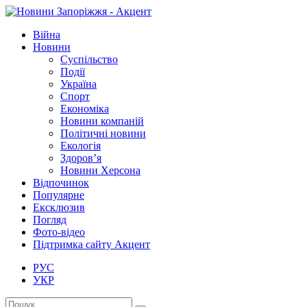
Війна
Новини
Суспільство
Події
Україна
Спорт
Економіка
Новини компаній
Політичні новини
Екологія
Здоров’я
Новини Херсона
Відпочинок
Популярне
Ексклюзив
Погляд
Фото-відео
Підтримка сайту Акцент
РУС
УКР