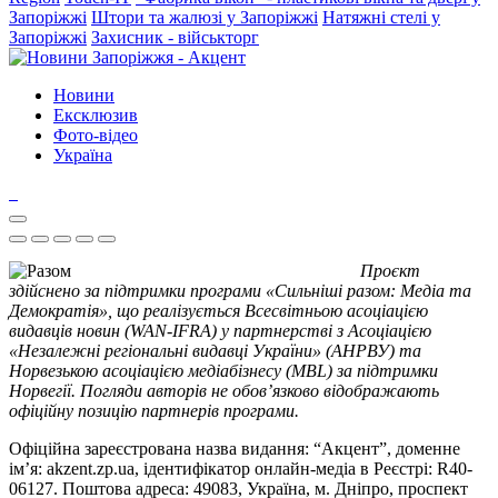
Запоріжжі
Штори та жалюзі у Запоріжжі
Натяжні стелі у
Запоріжжі
Захисник - військторг
Новини
Ексклюзив
Фото-відео
Україна
Проєкт
здійснено за підтримки програми «Сильніші разом: Медіа та
Демократія», що реалізується Всесвітньою асоціацією
видавців новин (WAN-IFRA) у партнерстві з Асоціацією
«Незалежні регіональні видавці України» (АНРВУ) та
Норвезькою асоціацією медіабізнесу (MBL) за підтримки
Норвегії. Погляди авторів не обов’язково відображають
офіційну позицію партнерів програми.
Офіційна зареєстрована назва видання: “Акцент”, доменне
ім’я: akzent.zp.ua, ідентифікатор онлайн-медіа в Реєстрі: R40-
06127. Поштова адреса: 49083, Україна, м. Дніпро, проспект