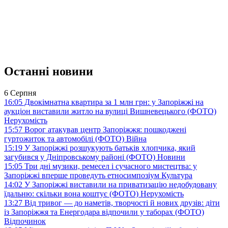
Останні новини
6 Серпня
16:05
Двокімнатна квартира за 1 млн грн: у Запоріжжі на
аукціон виставили житло на вулиці Вишневецького (ФОТО)
Нерухомість
15:57
Ворог атакував центр Запоріжжя: пошкоджені
гуртожиток та автомобілі (ФОТО)
Війна
15:19
У Запоріжжі розшукують батьків хлопчика, який
загубився у Дніпровському районі (ФОТО)
Новини
15:05
Три дні музики, ремесел і сучасного мистецтва: у
Запоріжжі вперше проведуть етносимпозіум
Культура
14:02
У Запоріжжі виставили на приватизацію недобудовану
їдальню: скільки вона коштує (ФОТО)
Нерухомість
13:27
Від тривог — до наметів, творчості й нових друзів: діти
із Запоріжжя та Енергодара відпочили у таборах (ФОТО)
Відпочинок