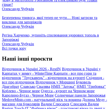
Чому в Мелітополі з бензином та електрикою буде тільки
гірше?
Олександр Чубукін
Безперевна тривога, якої тепер не чути… Нові загрози та
виклики для запоріжців
Олександр Чубукін
Регіна Харченко, зупиніть спилювання здорових тополь в
Запоріжжі
Олександр Чубукін
Всі точки зору
Наші інші проєкти
Відпочинок в Україні 2026 - RestIN
Відпочинок в Україні у
Карпатах у зимку - WinterTime
Карпати - все про гори та
відпочинок
"Трускавець" - відпочинок на курорті
Східниця -
все про відпочинок
Відпочинок у Моршині
Буковель
Драгобрат
Славсько
Свалява
НМП "Затока"
НМП "Грибовка"
Коблево - Черное море
Одесса - курорт на Черном море
Каролино-Бугаз - Черное Море
Солнечные панели Запорожья
MedoveMisto.com - натуральний віск та вощина
Долина Меду -
магазин для бджолярів
Вадим Слюсарєв
Слюсарев Вадим
Region
Touch-IT
"Фабрика вікон" - пластикові вікна та двері у