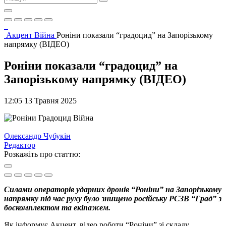
Акцент
Війна
Роніни показали “градоцид” на Запорізькому
напрямку (ВІДЕО)
Роніни показали “градоцид” на
Запорізькому напрямку (ВІДЕО)
12:05 13 Травня 2025
Війна
Олександр Чубукін
Редактор
Розкажіть про статтю:
Силами операторів ударних дронів “Роніни” на Запорізькому
напрямку під час руху було знищено російську РСЗВ “Град” з
боєкомплектом та екіпажем.
Як інформує Акцент, відео роботи “Роніни” зі складу