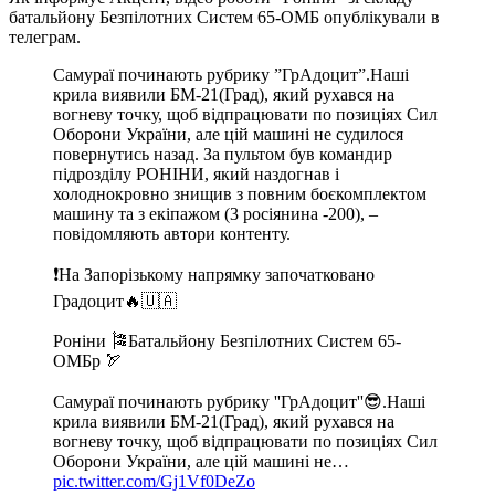
батальйону Безпілотних Систем 65-ОМБ опублікували в
телеграм.
Самураї починають рубрику ”ГрАдоцит”.Наші
крила виявили БМ-21(Град), який рухався на
вогневу точку, щоб відпрацювати по позиціях Сил
Оборони України, але цій машині не судилося
повернутись назад. За пультом був командир
підрозділу РОНІНИ, який наздогнав і
холоднокровно знищив з повним боєкомплектом
машину та з екіпажом (3 росіянина -200), –
повідомляють автори контенту.
❗️На Запорізькому напрямку започатковано
Градоцит🔥🇺🇦
Роніни 🎏Батальйону Безпілотних Систем 65-
ОМБр 🏹
Самураї починають рубрику ''ГрАдоцит''😎.Наші
крила виявили БМ-21(Град), який рухався на
вогневу точку, щоб відпрацювати по позиціях Сил
Оборони України, але цій машині не…
pic.twitter.com/Gj1Vf0DeZo