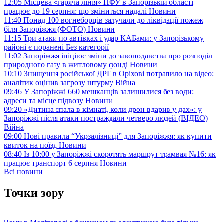
12:05
Місцева «гаряча лінія» ПФУ в Запорізькій області
працює до 19 серпня: що зміниться надалі
Новини
11:40
Понад 100 вогнеборців залучали до ліквідації пожеж
біля Запоріжжя (ФОТО)
Новини
11:15
Три атаки по автівках і удар КАБами: у Запорізькому
районі є поранені
Без категорії
11:02
Запоріжжя ініціює зміни до законодавства про розподіл
природного газу в житловому фонді
Новини
10:10
Знищення російської ДРГ в Оріхові потрапило на відео:
аналітик оцінив загрозу штурму
Війна
09:46
У Запоріжжі 660 мешканців залишилися без води:
адреси та місце підвозу
Новини
09:20
«Дитина спала в кімнаті, коли дрон вдарив у дах»: у
Запоріжжі після атаки постраждали четверо людей (ВІДЕО)
Війна
09:00
Нові правила “Укрзалізниці” для Запоріжжя: як купити
квиток на поїзд
Новини
08:40
Із 10:00 у Запоріжжі скоротять маршрут трамвая №16: як
працює транспорт 6 серпня
Новини
Всі новини
Точки зору