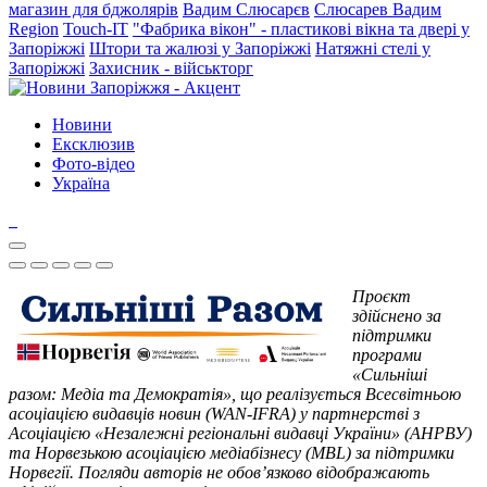
магазин для бджолярів
Вадим Слюсарєв
Слюсарев Вадим
Region
Touch-IT
"Фабрика вікон" - пластикові вікна та двері у
Запоріжжі
Штори та жалюзі у Запоріжжі
Натяжні стелі у
Запоріжжі
Захисник - військторг
Новини
Ексклюзив
Фото-відео
Україна
Проєкт
здійснено за
підтримки
програми
«Сильніші
разом: Медіа та Демократія», що реалізується Всесвітньою
асоціацією видавців новин (WAN-IFRA) у партнерстві з
Асоціацією «Незалежні регіональні видавці України» (АНРВУ)
та Норвезькою асоціацією медіабізнесу (MBL) за підтримки
Норвегії. Погляди авторів не обов’язково відображають