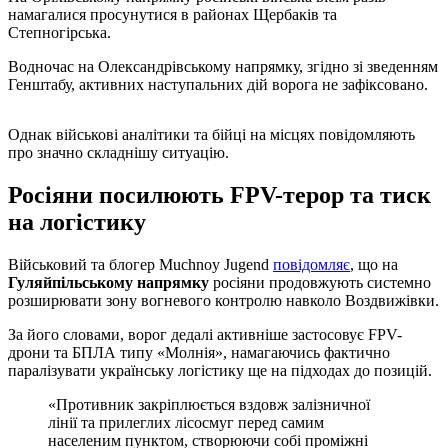
намагалися просунутися в районах Щербаків та
Степногірська.
Водночас на Олександрівському напрямку, згідно зі зведенням
Генштабу, активних наступальних дій ворога не зафіксовано.
Однак військові аналітики та бійці на місцях повідомляють
про значно складнішу ситуацію.
Росіяни посилюють FPV-терор та тиск
на логістику
Військовий та блогер Muchnoy Jugend
повідомляє
, що на
Гуляйпільському напрямку
росіяни продовжують системно
розширювати зону вогневого контролю навколо Воздвижівки.
За його словами, ворог дедалі активніше застосовує FPV-
дрони та БПЛА типу «Молнія», намагаючись фактично
паралізувати українську логістику ще на підходах до позицій.
«Противник закріплюється вздовж залізничної
лінії та прилеглих лісосмуг перед самим
населеним пунктом, створюючи собі проміжні