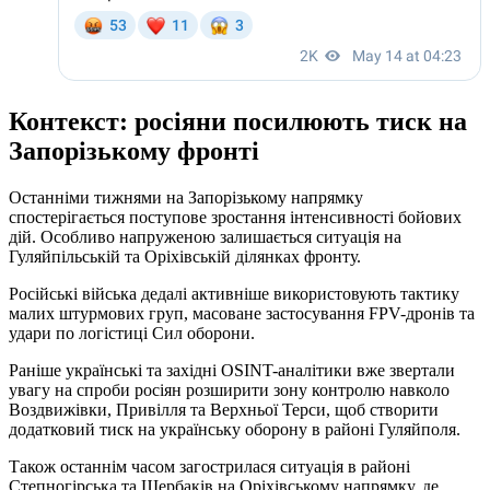
Контекст: росіяни посилюють тиск на
Запорізькому фронті
Останніми тижнями на Запорізькому напрямку
спостерігається поступове зростання інтенсивності бойових
дій. Особливо напруженою залишається ситуація на
Гуляйпільській та Оріхівській ділянках фронту.
Російські війська дедалі активніше використовують тактику
малих штурмових груп, масоване застосування FPV-дронів та
удари по логістиці Сил оборони.
Раніше українські та західні OSINT-аналітики вже звертали
увагу на спроби росіян розширити зону контролю навколо
Воздвижівки, Привілля та Верхньої Терси, щоб створити
додатковий тиск на українську оборону в районі Гуляйполя.
Також останнім часом загострилася ситуація в районі
Степногірська та Щербаків на Оріхівському напрямку, де