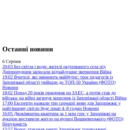
Останні новини
6 Серпня
20:03
Без світла і води: жителі окупованого села під
Дніпрорудним записали відчайдушне звернення
Війна
19:02
Вчителі, які змінюють майбутнє: троє педагогів із
Запорізької області увійшли до ТОП-50 України (ФОТО)
Новини
18:02
Понад 20 років працював на ЗАЕС, а потім став до
війська: на війні загинув захисник із Запорізької області
Війна
17:00
Експерти назвали три сценарії зими для Запоріжжя: у
найгіршому світло буде лише 4–8 годин
Новини
16:05
Двокімнатна квартира за 1 млн грн: у Запоріжжі на
аукціон виставили житло на вулиці Вишневецького (ФОТО)
Нерухомість
15:57
Ворог атакував центр Запоріжжя: пошкоджені