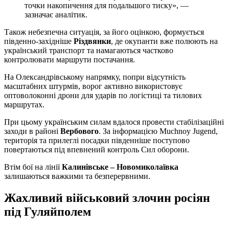
точки накопичення для подальшого тиску», —
зазначає аналітик.
Також небезпечна ситуація, за його оцінкою, формується
південно-західніше
Різдвянки
, де окупанти вже полюють на
український транспорт та намагаються частково
контролювати маршрути постачання.
На Олександрівському напрямку, попри відсутність
масштабних штурмів, ворог активно використовує
оптоволоконні дрони для ударів по логістиці та тилових
маршрутах.
При цьому українським силам вдалося провести стабілізаційні
заходи в районі
Вербового
. За інформацією Muchnoy Jugend,
територія та прилеглі посадки південніше поступово
повертаються під впевнений контроль Сил оборони.
Втім бої на лінії
Калинівське – Новомиколаївка
залишаються важкими та безперервними.
Жахливий військовий злочин росіян
під Гуляйполем