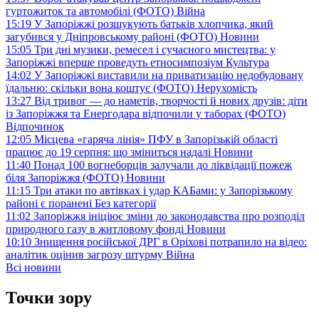
гуртожиток та автомобілі (ФОТО)
Війна
15:19
У Запоріжжі розшукують батьків хлопчика, який
загубився у Дніпровському районі (ФОТО)
Новини
15:05
Три дні музики, ремесел і сучасного мистецтва: у
Запоріжжі вперше проведуть етносимпозіум
Культура
14:02
У Запоріжжі виставили на приватизацію недобудовану
їдальню: скільки вона коштує (ФОТО)
Нерухомість
13:27
Від тривог — до наметів, творчості й нових друзів: діти
із Запоріжжя та Енергодара відпочили у таборах (ФОТО)
Відпочинок
12:05
Місцева «гаряча лінія» ПФУ в Запорізькій області
працює до 19 серпня: що зміниться надалі
Новини
11:40
Понад 100 вогнеборців залучали до ліквідації пожеж
біля Запоріжжя (ФОТО)
Новини
11:15
Три атаки по автівках і удар КАБами: у Запорізькому
районі є поранені
Без категорії
11:02
Запоріжжя ініціює зміни до законодавства про розподіл
природного газу в житловому фонді
Новини
10:10
Знищення російської ДРГ в Оріхові потрапило на відео:
аналітик оцінив загрозу штурму
Війна
Всі новини
Точки зору