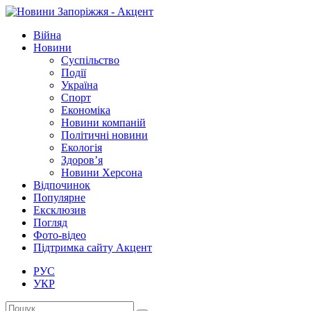
Війна
Новини
Суспільство
Події
Україна
Спорт
Економіка
Новини компаній
Політичні новини
Екологія
Здоров’я
Новини Херсона
Відпочинок
Популярне
Ексклюзив
Погляд
Фото-відео
Підтримка сайту Акцент
РУС
УКР