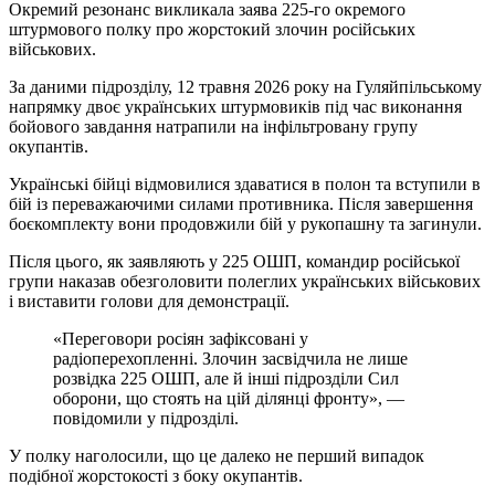
Окремий резонанс викликала заява 225-го окремого
штурмового полку про жорстокий злочин російських
військових.
За даними підрозділу, 12 травня 2026 року на Гуляйпільському
напрямку двоє українських штурмовиків під час виконання
бойового завдання натрапили на інфільтровану групу
окупантів.
Українські бійці відмовилися здаватися в полон та вступили в
бій із переважаючими силами противника. Після завершення
боєкомплекту вони продовжили бій у рукопашну та загинули.
Після цього, як заявляють у 225 ОШП, командир російської
групи наказав обезголовити полеглих українських військових
і виставити голови для демонстрації.
«Переговори росіян зафіксовані у
радіоперехопленні. Злочин засвідчила не лише
розвідка 225 ОШП, але й інші підрозділи Сил
оборони, що стоять на цій ділянці фронту», —
повідомили у підрозділі.
У полку наголосили, що це далеко не перший випадок
подібної жорстокості з боку окупантів.