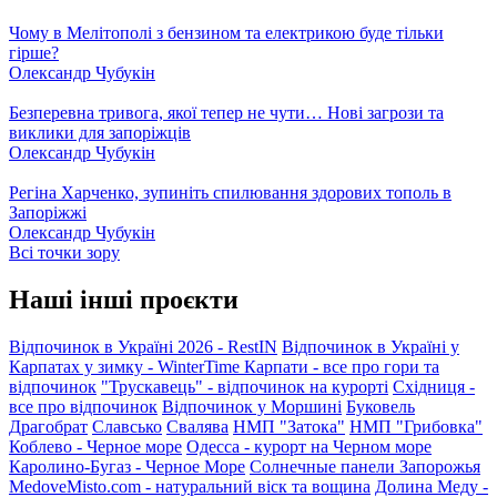
Чому в Мелітополі з бензином та електрикою буде тільки
гірше?
Олександр Чубукін
Безперевна тривога, якої тепер не чути… Нові загрози та
виклики для запоріжців
Олександр Чубукін
Регіна Харченко, зупиніть спилювання здорових тополь в
Запоріжжі
Олександр Чубукін
Всі точки зору
Наші інші проєкти
Відпочинок в Україні 2026 - RestIN
Відпочинок в Україні у
Карпатах у зимку - WinterTime
Карпати - все про гори та
відпочинок
"Трускавець" - відпочинок на курорті
Східниця -
все про відпочинок
Відпочинок у Моршині
Буковель
Драгобрат
Славсько
Свалява
НМП "Затока"
НМП "Грибовка"
Коблево - Черное море
Одесса - курорт на Черном море
Каролино-Бугаз - Черное Море
Солнечные панели Запорожья
MedoveMisto.com - натуральний віск та вощина
Долина Меду -