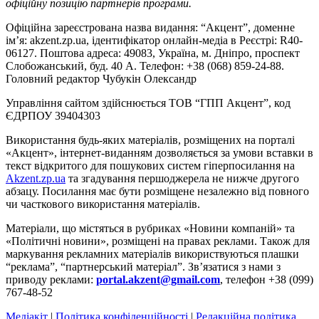
офіційну позицію партнерів програми.
Офіційна зареєстрована назва видання: “Акцент”, доменне
ім’я: akzent.zp.ua, ідентифікатор онлайн-медіа в Реєстрі: R40-
06127. Поштова адреса: 49083, Україна, м. Дніпро, проспект
Слобожанський, буд. 40 А. Телефон: +38 (068) 859-24-88.
Головний редактор Чубукін Олександр
Управління сайтом здійснюється ТОВ “ГПП Акцент”, код
ЄДРПОУ 39404303
Використання будь-яких матеріалів, розміщених на порталі
«Акцент», інтернет-виданням дозволяється за умови вставки в
текст відкритого для пошукових систем гіперпосилання на
Akzent.zp.ua
та згадування першоджерела не нижче другого
абзацу. Посилання має бути розміщене незалежно від повного
чи часткового використання матеріалів.
Матеріали, що містяться в рубриках «Новини компаній» та
«Політичні новини», розміщені на правах реклами. Також для
маркування рекламних матеріалів використвуються плашки
“реклама”, “партнерський матеріал”. Зв’язатися з нами з
приводу реклами:
portal.akzent@gmail.com
, телефон +38 (099)
767-48-52
Медіакіт
|
Політика конфіденційності
|
Редакційна політика