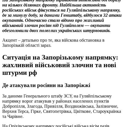
на кількох ділянках фронту. Найбільша активність
російських військ фіксується на Гуляйпільському напрямку,
де за минулу добу, за даними Генштабу, відбулося 32 атаки
окупантів. Одночасно стало відомо про жахливий
військовий злочин росіян під Гуляйполем — окупанти
обезголовили двох полеглих українських штурмовиків.
Акцент – детально про те, яка війскова обстановка в
Запорізькій області зараз.
Ситуація на Запорізькому напрямку:
жахливий військовий злочин та нові
штурми рф
Де атакували росіяни на Запоріжжі
За даними Генерального штабу ЗСУ, на Гуляйпільському
напрямку ворог атакував у районах населених пунктів
Добропілля, Злагода, Привілля, Воздвижівська, Залізничне,
Верхня Терса, Гірке, Святопетрівка, Цвіткове, Староукраїнка
та Чарівне.
На Оріхівському напрямку російські війська вісім разів