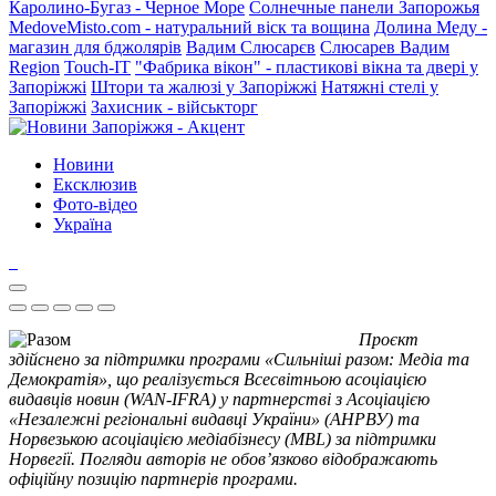
Каролино-Бугаз - Черное Море
Солнечные панели Запорожья
MedoveMisto.com - натуральний віск та вощина
Долина Меду -
магазин для бджолярів
Вадим Слюсарєв
Слюсарев Вадим
Region
Touch-IT
"Фабрика вікон" - пластикові вікна та двері у
Запоріжжі
Штори та жалюзі у Запоріжжі
Натяжні стелі у
Запоріжжі
Захисник - військторг
Новини
Ексклюзив
Фото-відео
Україна
Проєкт
здійснено за підтримки програми «Сильніші разом: Медіа та
Демократія», що реалізується Всесвітньою асоціацією
видавців новин (WAN-IFRA) у партнерстві з Асоціацією
«Незалежні регіональні видавці України» (АНРВУ) та
Норвезькою асоціацією медіабізнесу (MBL) за підтримки
Норвегії. Погляди авторів не обов’язково відображають
офіційну позицію партнерів програми.