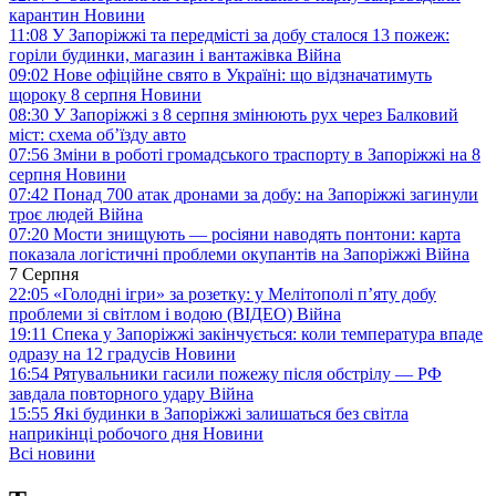
карантин
Новини
11:08
У Запоріжжі та передмісті за добу сталося 13 пожеж:
горіли будинки, магазин і вантажівка
Війна
09:02
Нове офіційне свято в Україні: що відзначатимуть
щороку 8 серпня
Новини
08:30
У Запоріжжі з 8 серпня змінюють рух через Балковий
міст: схема об’їзду
авто
07:56
Зміни в роботі громадського траспорту в Запоріжжі на 8
серпня
Новини
07:42
Понад 700 атак дронами за добу: на Запоріжжі загинули
троє людей
Війна
07:20
Мости знищують — росіяни наводять понтони: карта
показала логістичні проблеми окупантів на Запоріжжі
Війна
7 Серпня
22:05
«Голодні ігри» за розетку: у Мелітополі п’яту добу
проблеми зі світлом і водою (ВІДЕО)
Війна
19:11
Спека у Запоріжжі закінчується: коли температура впаде
одразу на 12 градусів
Новини
16:54
Рятувальники гасили пожежу після обстрілу — РФ
завдала повторного удару
Війна
15:55
Які будинки в Запоріжжі залишаться без світла
наприкінці робочого дня
Новини
Всі новини