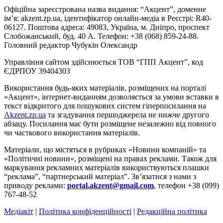
Офіційна зареєстрована назва видання: “Акцент”, доменне
ім’я: akzent.zp.ua, ідентифікатор онлайн-медіа в Реєстрі: R40-
06127. Поштова адреса: 49083, Україна, м. Дніпро, проспект
Слобожанський, буд. 40 А. Телефон: +38 (068) 859-24-88.
Головний редактор Чубукін Олександр
Управління сайтом здійснюється ТОВ “ГПП Акцент”, код
ЄДРПОУ 39404303
Використання будь-яких матеріалів, розміщених на порталі
«Акцент», інтернет-виданням дозволяється за умови вставки в
текст відкритого для пошукових систем гіперпосилання на
Akzent.zp.ua
та згадування першоджерела не нижче другого
абзацу. Посилання має бути розміщене незалежно від повного
чи часткового використання матеріалів.
Матеріали, що містяться в рубриках «Новини компаній» та
«Політичні новини», розміщені на правах реклами. Також для
маркування рекламних матеріалів використвуються плашки
“реклама”, “партнерський матеріал”. Зв’язатися з нами з
приводу реклами:
portal.akzent@gmail.com
, телефон +38 (099)
767-48-52
Медіакіт
|
Політика конфіденційності
|
Редакційна політика