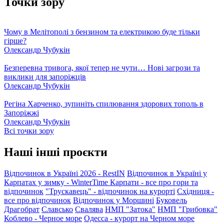
Точки зору
Чому в Мелітополі з бензином та електрикою буде тільки
гірше?
Олександр Чубукін
Безперевна тривога, якої тепер не чути… Нові загрози та
виклики для запоріжців
Олександр Чубукін
Регіна Харченко, зупиніть спилювання здорових тополь в
Запоріжжі
Олександр Чубукін
Всі точки зору
Наші інші проєкти
Відпочинок в Україні 2026 - RestIN
Відпочинок в Україні у
Карпатах у зимку - WinterTime
Карпати - все про гори та
відпочинок
"Трускавець" - відпочинок на курорті
Східниця -
все про відпочинок
Відпочинок у Моршині
Буковель
Драгобрат
Славсько
Свалява
НМП "Затока"
НМП "Грибовка"
Коблево - Черное море
Одесса - курорт на Черном море