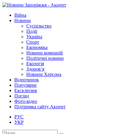
Війна
Новини
Суспільство
Події
Україна
Спорт
Економіка
Новини компаній
Політичні новини
Екологія
Здоров’я
Новини Херсона
Відпочинок
Популярне
Ексклюзив
Погляд
Фото-відео
Підтримка сайту Акцент
РУС
УКР