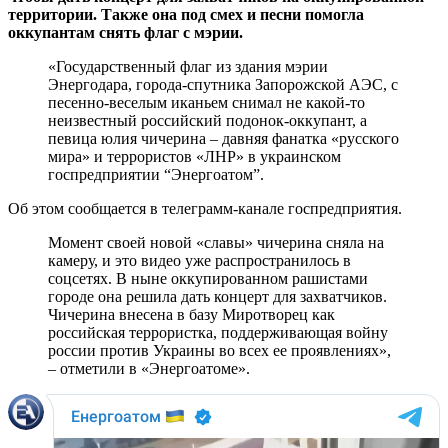
территории. Также она под смех и песни помогла
оккупантам снять флаг с мэрии.
«Государственный флаг из здания мэрии
Энергодара, города-спутника Запорожской АЭС, с
песенно-веселым иканьем снимал не какой-то
неизвестный российский подонок-оккупант, а
певица юлия чичерина – давняя фанатка «русского
мира» и террористов «ЛНР» в украинском
госпредприятии “Энергоатом”.
Об этом сообщается в телеграмм-канале госпредприятия.
Момент своей новой «славы» чичерина сняла на
камеру, и это видео уже распространилось в
соцсетях. В ныне оккупированном рашистами
городе она решила дать концерт для захватчиков.
Чичерина внесена в базу Миротворец как
российская террористка, поддерживающая войну
россии против Украины во всех ее проявлениях»,
– отметили в «Энергоатоме».