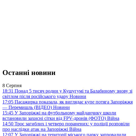
Останні новини
8 Серпня
18:31
Понад 5 тисяч родин у Кушугумі та Балабиному знову зі
світлом після російського удару
Новини
17:05
Пасажирка показала, як виглядає купе потяга Запоріжжя
— Перемишль (ВІДЕО)
Новини
15:45
У Запоріжжі на футбольному майданчику школи
встановили захисні сітки від FPV-дронів (ФОТО)
Війна
14:50
Троє загиблих і четверо поранених: у поліції розповіли
про наслідки атак на Запоріжжі
Війна
12:07
У Запоріжжі на території міського парку запровадили