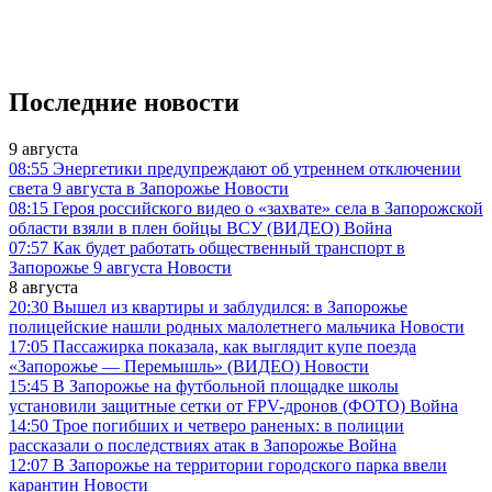
Последние новости
9 августа
08:55
Энергетики предупреждают об утреннем отключении
света 9 августа в Запорожье
Новости
08:15
Героя российского видео о «захвате» села в Запорожской
области взяли в плен бойцы ВСУ (ВИДЕО)
Война
07:57
Как будет работать общественный транспорт в
Запорожье 9 августа
Новости
8 августа
20:30
Вышел из квартиры и заблудился: в Запорожье
полицейские нашли родных малолетнего мальчика
Новости
17:05
Пассажирка показала, как выглядит купе поезда
«Запорожье — Перемышль» (ВИДЕО)
Новости
15:45
В Запорожье на футбольной площадке школы
установили защитные сетки от FPV-дронов (ФОТО)
Война
14:50
Трое погибших и четверо раненых: в полиции
рассказали о последствиях атак в Запорожье
Война
12:07
В Запорожье на территории городского парка ввели
карантин
Новости