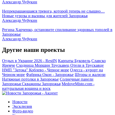
Александр Чубукин
Непрекращающаяся тревога, которой теперь не слышно…
Новые угрозы и вызовы для жителей Запорожья
Александр Чубукин
Регина Харченко, остановите спиливание здоровых тополей в
Запорожье
Александр Чубукин
Другие наши проекты
Отдых в Украине 2026 - RestIN
Карпаты
Буковель
Славско
Яремче
Сходница
Моршин
Трускавец
Отели в Трускавце
НМП "Затока"
Коблево - Черное море
Одесса - курорт на
Черном море
Фабрика Окон - Запорожье
Шторы и жалюзи
Натяжные потолки в Запорожье
Солнечные панели
Запорожья
Скважины Запорожья
MedoveMisto.com -
натуральная вощина и воск
Новости
Эксклюзив
Фото-видео