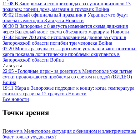
11:08
В Запорожье и его пригородах за сутки произошло 13
пожаров: горели дома, магазин и грузовик
Война
09:02
Новый официальный праздник в Украине: что будут
отмечать ежегодно 8 августа
Новости
08:30
В Запорожье с 8 августа изменяется схема движения
через Балковый мост: схема объездного маршрута
Новости
07:42
Более 700 атак с использованием дронов за сутки: в
Запорожской области погибли три человека
Война
07:20
Мосты разрушают — россияне устанавливают понтоны:
карта показала логистические проблемы оккупантов в
Запорожской области
Война
7 августа
22:05
«Голодные игры» за розетку: в Мелитополе уже пятые
сутки продолжаются проблемы со светом и водой (ВИДЕО)
Война
19:11
Жара в Запорожье подходит к концу: когда температура
снизится сразу на 12 градусов
Новости
Все новости
Точки зрения
Почему в Мелитополе ситуация с бензином и электричеством
будет только ухудшаться?