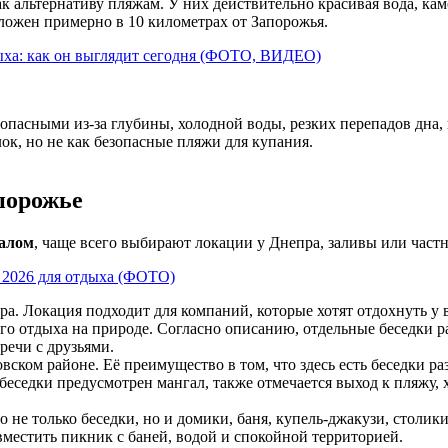
к альтернативу пляжам. У них действительно красивая вода, к
ложен примерно в 10 километрах от Запорожья.
дыха: как он выглядит сегодня (ФОТО, ВИДЕО)
 опасными из-за глубины, холодной воды, резких перепадов дна
ок, но не как безопасные пляжи для купания.
апорожье
галом
, чаще всего выбирают локации у Днепра, заливы или час
т 2026 для отдыха (ФОТО)
ра. Локация подходит для компаний, которые хотят отдохнуть у в
го отдыха на природе. Согласно описанию, отдельные беседки р
речи с друзьями.
ском районе. Её преимущество в том, что здесь есть беседки ра
седки предусмотрен мангал, также отмечается выход к пляжу, хо
 не только беседки, но и домики, баня, купель-джакузи, столики
вместить пикник с баней, водой и спокойной территорией.