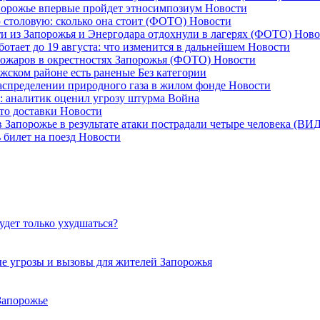
апорожье впервые пройдет этносимпозиум
Новости
 столовую: сколько она стоит (ФОТО)
Новости
ети из Запорожья и Энергодара отдохнули в лагерях (ФОТО)
Ново
отает до 19 августа: что изменится в дальнейшем
Новости
пожаров в окрестностях Запорожья (ФОТО)
Новости
ожском районе есть раненые
Без категории
аспределении природного газа в жилом фонде
Новости
: аналитик оценил угрозу штурма
Война
сто доставки
Новости
 в Запорожье в результате атаки пострадали четыре человека (В
 билет на поезд
Новости
удет только ухудшаться?
е угрозы и вызовы для жителей Запорожья
Запорожье