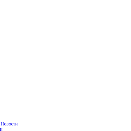
в
Новости
ти