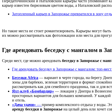
Передаточнинский и Наталовский карьеры часто упоминают ка
карьер известен бирюзовым цветом воды, а Наталовский распо
Затопленный карьер в Запорожье превратился в зону от
Но такие места не стоит романтизировать. Карьеры могут быть
их можно рассматривать как фотолокации или места для прогул
Где арендовать беседку с мангалом в З
Среди мест, где можно арендовать
беседку в Запорожье с ман
Где арендовать беседку в Запорожье с мангалом: топ-мес
Беседки Africa
— вариант в черте города, на берегу Днеп
зоны для барбекю, зеленая территория и формат спокойно
рассматривать как для семейного праздника, так и для вст
Яхт-клуб «Бомбардир»
— локация у Днепра в Вознесенов
просторных вариантов для больших компаний. У каждой бе
и отель.
«Дача удачи»
—
пример комплексного отдыха у воды. Это
аренду беседки в Запорожье
на целый день или хочет со