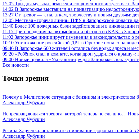
15:05
Три дня музыки, ремесел и современного искусства: в З
14:02
В Запорожье выставили на приватизацию недостроенную
13:27
От тревог — к палаткам, творчеству и новым друзьям: д
12:05
Местная «горячая линия» ПФУ в Запорожской области раб
11:40
Более 100 пожарных были задействованы в ликвидации 
11:15
Три нападения на автомобили и обстрел из КАБ: в Запор
11:02
Запорожье инициирует изменения в законодательство о р
10:10
Уничтожение российской ДРГ в Орехове попало на видео
09:46
В Запорожье 660 жителей остались без воды: адреса и ме
09:20
«Ребёнок спал в комнате, когда дрон ударился о крышу»:
09:00
Новые правила «Укрзалізниці» для Запорожья: как купить
Все новости
Точки зрения
Почему в Мелитополе ситуация с бензином и электричеством б
Александр Чубукин
Непрекращающаяся тревога, которой теперь не слышно… Новы
Александр Чубукин
Регина Харченко, остановите спиливание здоровых тополей в 
Александр Чубукин