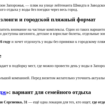
он Запорожья, — пляж на улице лейтенанта Шмидта в Заводском 
го отдыха у воды без поездки через весь город.
шезлонги и городской пляжный формат
братить внимание на частные комплексы. Один из таких вариан
ли доступны шезлонги, детские и взрослые билеты, отдельные зо
6 году
и хочет отдохнуть у воды без привязки к городскому пля
е
дает в подборку мест, где можно провести день у воды в Запор
льшой компанией. Перед визитом желательно уточнить актуальны
идж
»: вариант для семейного отдыха
я Сергиенко, 31
— ещё одна локация для тех, кто ищет,
где отд