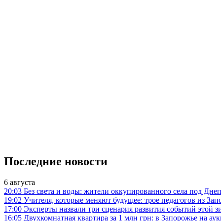
Последние новости
6 августа
20:03
Без света и воды: жители оккупированного села под Дн
19:02
Учителя, которые меняют будущее: трое педагогов из З
17:00
Эксперты назвали три сценария развития событий этой зи
16:05
Двухкомнатная квартира за 1 млн грн: в Запорожье на 