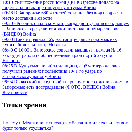
10:10
Уничтожение российской ДРГ в Орехове попало на
видео: аналитик оценил угрозу штурма
Война
09:46
В Запорожье 660 жителей остались без воды: адреса и
место доставки
Новости
09:20
«Ребёнок спал в комнате, когда дрон ударился о крышу»:
в Запорожье в результате атаки пострадали четыре человека
(ВИДЕО)
Война
09:00
Новые правила «Укрзалізниці» для Запорожья: как
купить билет на поезд
Новости
08:40
С 10:00 в Запорожье сократят маршрут трамвая № 16:
как будет работать общественный транспорт 6 августа
Новости
08:25
В Кушугуме погибла женщина, ещё четверо человек
получили ранения: последствия 1041-го удара по
Запорожскому району
Война
08:04
Вражеский шахед пробил крышу многоэтажного дома в
Запорожье: есть пострадавшие (ФОТО, ВИДЕО)
Война
Все новости
Точки зрения
Почему в Мелитополе ситуация с бензином и электричеством
будет только ухудшаться?