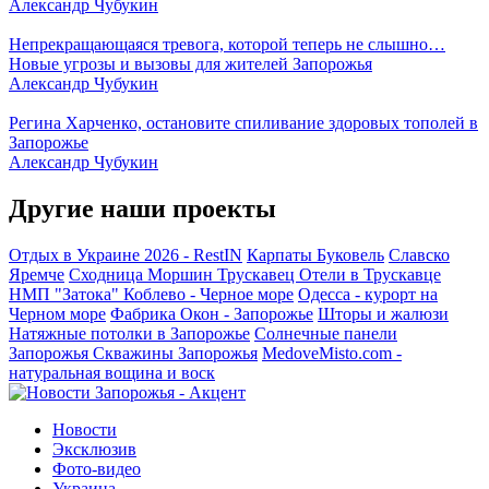
Александр Чубукин
Непрекращающаяся тревога, которой теперь не слышно…
Новые угрозы и вызовы для жителей Запорожья
Александр Чубукин
Регина Харченко, остановите спиливание здоровых тополей в
Запорожье
Александр Чубукин
Другие наши проекты
Отдых в Украине 2026 - RestIN
Карпаты
Буковель
Славско
Яремче
Сходница
Моршин
Трускавец
Отели в Трускавце
НМП "Затока"
Коблево - Черное море
Одесса - курорт на
Черном море
Фабрика Окон - Запорожье
Шторы и жалюзи
Натяжные потолки в Запорожье
Солнечные панели
Запорожья
Скважины Запорожья
MedoveMisto.com -
натуральная вощина и воск
Новости
Эксклюзив
Фото-видео
Украина