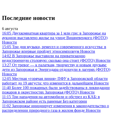
Последние новости
6 августа
16:05
Двухкомнатная квартира за 1 млн грн: в Запорожье на
аукцион выставлено жилье на улице Вишневецкого (ФОТО)
Новости
15:05
Три дня музыки, ремесел и современного искусства: в
Запорожье впервые пройдет этносимпозиум
Новости
14:02
В Запорожье выставили на приватизацию
недостроенную столовую: сколько она стоит (ФОТО)
Новости
13:27
От тревог — к палаткам, творчеству и новым друзьям:
дети из Запорожья и Энергодара отдохнули в лагерях (ФОТО)
Новости
12:05
Местная «горячая линия» ПФУ в Запорожской области
работает до 19 августа: что изменится в дальнейшем
Новости
11:40
Более 100 пожарных были задействованы в ликвидации
пожаров в окрестностях Запорожья (ФОТО)
Новости
11:15
Три нападения на автомобили и обстрел из КАБ: в
Запорожском районе есть раненые
Без категории
11:02
Запорожье инициирует изменения в законодательство о
распределении природного газа в жилом фонде
Новости