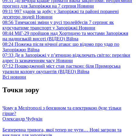
09:31
До вечора краще тримати вікна закритими: неприємний
прогноз для Запоріжжя на 7 серпня
Новини
09:11
997 ударів за добу: у Запоріжжі та районі поранені
десятеро людей
Новини
08:56
Тимчасові зміни у русі тролейбусів 7 серпня: як
курсуватиме транспорт у Запоріжжі
Новини
08:44
МіГ-29 пройшов над Хортицею та мостами Запоріжжя
на наднизькій висоті (ВІДЕО)
Війна
08:24
Пожежа після нічної атаки: що відомо про удар по
Запоріжжю
Війна
07:33
Де в Запоріжжі у п’ятницю відключать світло: переліки
адрес із зазначенням часу
Новини
07:12
Пошкоджений міст став пасткою: біля Приморська
уразили колону окупантів (ВІДЕО)
Війна
Всі новини
Точки зору
Чому в Мелітополі з бензином та електрикою буде тільки
гірше?
Олександр Чубукін
Безперевна тривога, якої тепер не чути… Нові загрози та
виклики для запоріжців