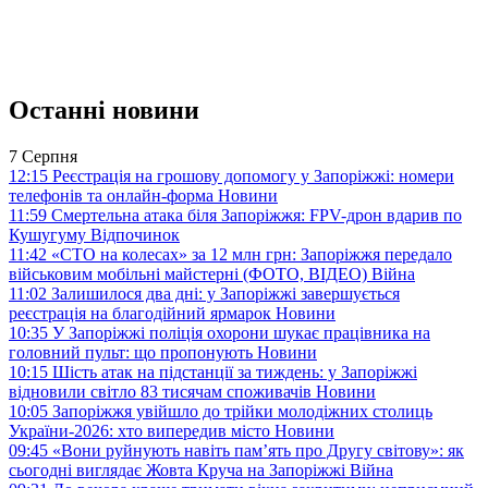
Останні новини
7 Серпня
12:15
Реєстрація на грошову допомогу у Запоріжжі: номери
телефонів та онлайн-форма
Новини
11:59
Смертельна атака біля Запоріжжя: FPV-дрон вдарив по
Кушугуму
Відпочинок
11:42
«СТО на колесах» за 12 млн грн: Запоріжжя передало
військовим мобільні майстерні (ФОТО, ВІДЕО)
Війна
11:02
Залишилося два дні: у Запоріжжі завершується
реєстрація на благодійний ярмарок
Новини
10:35
У Запоріжжі поліція охорони шукає працівника на
головний пульт: що пропонують
Новини
10:15
Шість атак на підстанції за тиждень: у Запоріжжі
відновили світло 83 тисячам споживачів
Новини
10:05
Запоріжжя увійшло до трійки молодіжних столиць
України-2026: хто випередив місто
Новини
09:45
«Вони руйнують навіть пам’ять про Другу світову»: як
сьогодні виглядає Жовта Круча на Запоріжжі
Війна