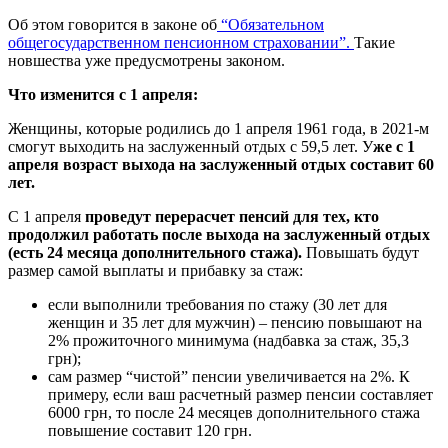
Об этом говорится в законе об
“Обязательном
общегосударственном пенсионном страховании”.
Такие
новшества уже предусмотрены законом.
Что изменится с 1 апреля:
Женщины, которые родились до 1 апреля 1961 года, в 2021-м
смогут выходить на заслуженный отдых с 59,5 лет. У
же с 1
апреля возраст выхода на заслуженный отдых составит 60
лет.
С 1 апреля
проведут перерасчет пенсий для тех, кто
продолжил работать после выхода на заслуженный отдых
(есть 24 месяца дополнительного стажа).
Повышать будут
размер самой выплаты и прибавку за стаж:
если выполнили требования по стажу (30 лет для
женщин и 35 лет для мужчин) – пенсию повышают на
2% прожиточного минимума (надбавка за стаж, 35,3
грн);
сам размер “чистой” пенсии увеличивается на 2%. К
примеру, если ваш расчетный размер пенсии составляет
6000 грн, то после 24 месяцев дополнительного стажа
повышение составит 120 грн.