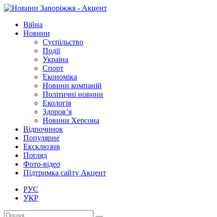
Війна
Новини
Суспільство
Події
Україна
Спорт
Економіка
Новини компаній
Політичні новини
Екологія
Здоров’я
Новини Херсона
Відпочинок
Популярне
Ексклюзив
Погляд
Фото-відео
Підтримка сайту Акцент
РУС
УКР