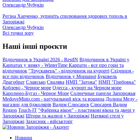
Олександр Чубукін
Регіна Харченко, зупиніть спилювання здорових тополь в
Запоріжжі
Олександр Чубукін
Всі точки зору
Наші інші проєкти
Відпочинок в Україні 2026 - RestIN
Відпочинок в Україні у
Карпатах у зимку - WinterTime
Карпати - все про гори та
відпочинок
"Трускавець" - відпочинок на курорті
Східниця -
все про відпочинок
Відпочинок у Моршині
Буковель
Драгобрат
Славсько
Свалява
НМП "Затока"
НМП "Грибовка"
Коблево - Черное море
Одесса - курорт на Черном море
Каролино-Бугаз - Черное Море
Солнечные панели Запорожья
MedoveMisto.com - натуральний віск та вощина
Долина Меду -
магазин для бджолярів
Вадим Слюсарєв
Слюсарев Вадим
Region
Touch-IT
"Фабрика вікон" - пластикові вікна та двері у
Запоріжжі
Штори та жалюзі у Запоріжжі
Натяжні стелі у
Запоріжжі
Захисник - військторг
Новини