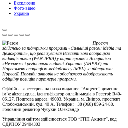
Ексклюзив
Фото-відео
Україна
Проєкт
здійснено за підтримки програми «Сильніші разом: Медіа та
Демократія», що реалізується Всесвітньою асоціацією
видавців новин (WAN-IFRA) у партнерстві з Асоціацією
«Незалежні регіональні видавці України» (АНРВУ) та
Норвезькою асоціацією медіабізнесу (MBL) за підтримки
Норвегії. Погляди авторів не обов’язково відображають
офіційну позицію партнерів програми.
Офіційна зареєстрована назва видання: “Акцент”, доменне
ім’я: akzent.zp.ua, ідентифікатор онлайн-медіа в Реєстрі: R40-
06127. Поштова адреса: 49083, Україна, м. Дніпро, проспект
Слобожанський, буд. 40 А. Телефон: +38 (068) 859-24-88.
Головний редактор Чубукін Олександр
Управління сайтом здійснюється ТОВ “ГПП Акцент”, код
ЄДРПОУ 39404303