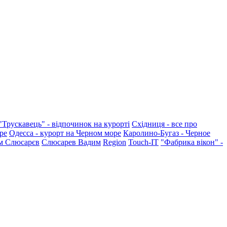
"Трускавець" - відпочинок на курорті
Східниця - все про
ре
Одесса - курорт на Черном море
Каролино-Бугаз - Черное
м Слюсарєв
Слюсарев Вадим
Region
Touch-IT
"Фабрика вікон" -