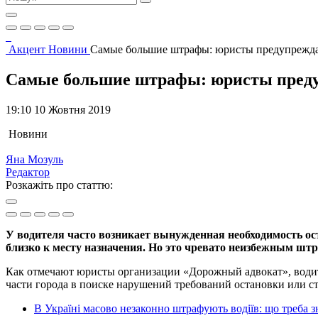
Акцент
Новини
Самые большие штрафы: юристы предупрежда
Самые большие штрафы: юристы предуп
19:10 10 Жовтня 2019
Новини
Яна Мозуль
Редактор
Розкажіть про статтю:
У водителя часто возникает вынужденная необходимость ост
близко к месту назначения. Но это чревато неизбежным штр
Как отмечают юристы организации «Дорожный адвокат», водит
части города в поиске нарушений требований остановки или с
В Україні масово незаконно штрафують водіїв: що треба з