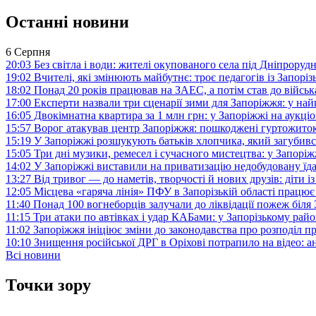
Останні новини
6 Серпня
20:03
Без світла і води: жителі окупованого села під Дніпрору
19:02
Вчителі, які змінюють майбутнє: троє педагогів із Запор
18:02
Понад 20 років працював на ЗАЕС, а потім став до війська:
17:00
Експерти назвали три сценарії зими для Запоріжжя: у на
16:05
Двокімнатна квартира за 1 млн грн: у Запоріжжі на аук
15:57
Ворог атакував центр Запоріжжя: пошкоджені гуртожито
15:19
У Запоріжжі розшукують батьків хлопчика, який загубив
15:05
Три дні музики, ремесел і сучасного мистецтва: у Запор
14:02
У Запоріжжі виставили на приватизацію недобудовану їд
13:27
Від тривог — до наметів, творчості й нових друзів: діти
12:05
Місцева «гаряча лінія» ПФУ в Запорізькій області працює 
11:40
Понад 100 вогнеборців залучали до ліквідації пожеж біл
11:15
Три атаки по автівках і удар КАБами: у Запорізькому райо
11:02
Запоріжжя ініціює зміни до законодавства про розподіл 
10:10
Знищення російської ДРГ в Оріхові потрапило на відео: а
Всі новини
Точки зору