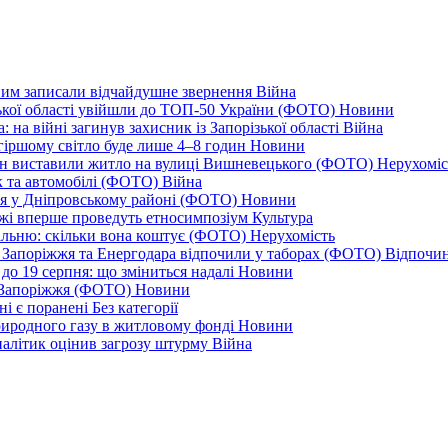
дним записали відчайдушне звернення
Війна
ізької області увійшли до ТОП-50 України (ФОТО)
Новини
 на війні загинув захисник із Запорізької області
Війна
йгіршому світло буде лише 4–8 годин
Новини
ціон виставили житло на вулиці Вишневецького (ФОТО)
Нерухоміс
к та автомобілі (ФОТО)
Війна
ся у Дніпровському районі (ФОТО)
Новини
іжжі вперше проведуть етносимпозіум
Культура
альню: скільки вона коштує (ФОТО)
Нерухомість
 із Запоріжжя та Енергодара відпочили у таборах (ФОТО)
Відпочи
до 19 серпня: що зміниться надалі
Новини
я Запоріжжя (ФОТО)
Новини
ні є поранені
Без категорії
природного газу в житловому фонді
Новини
налітик оцінив загрозу штурму
Війна