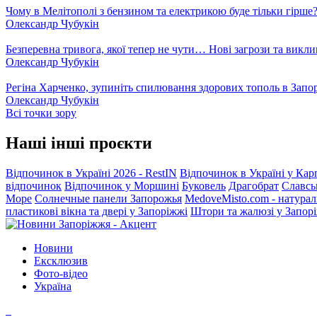
Чому в Мелітополі з бензином та електрикою буде тільки гірше
Олександр Чубукін
Безперевна тривога, якої тепер не чути… Нові загрози та викли
Олександр Чубукін
Регіна Харченко, зупиніть спилювання здорових тополь в Запо
Олександр Чубукін
Всі точки зору
Наші інші проєкти
Відпочинок в Україні 2026 - RestIN
Відпочинок в Україні у Кар
відпочинок
Відпочинок у Моршині
Буковель
Драгобрат
Славсь
Море
Солнечные панели Запорожья
MedoveMisto.com - натурал
пластикові вікна та двері у Запоріжжі
Штори та жалюзі у Запор
Новини
Ексклюзив
Фото-відео
Україна