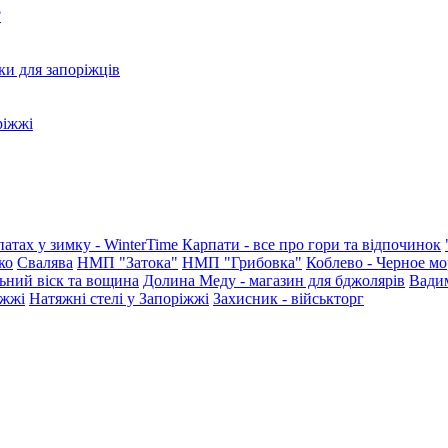
?
ки для запоріжців
ріжжі
патах у зимку - WinterTime
Карпати - все про гори та відпочинок
ко
Свалява
НМП "Затока"
НМП "Грибовка"
Коблево - Черное мо
ьний віск та вощина
Долина Меду - магазин для бджолярів
Вади
іжжі
Натяжні стелі у Запоріжжі
Захисник - військторг