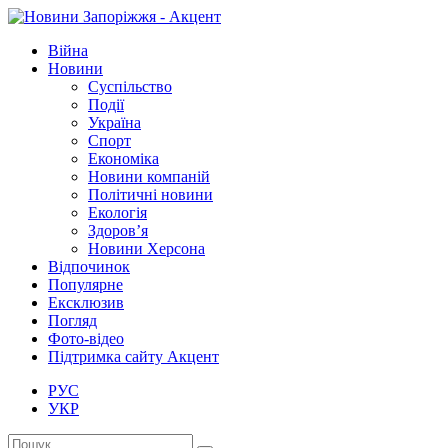
Війна
Новини
Суспільство
Події
Україна
Спорт
Економіка
Новини компаній
Політичні новини
Екологія
Здоров’я
Новини Херсона
Відпочинок
Популярне
Ексклюзив
Погляд
Фото-відео
Підтримка сайту Акцент
РУС
УКР