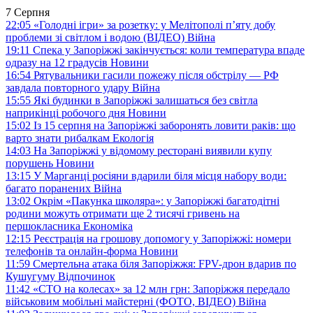
7 Серпня
22:05
«Голодні ігри» за розетку: у Мелітополі п’яту добу
проблеми зі світлом і водою (ВІДЕО)
Війна
19:11
Спека у Запоріжжі закінчується: коли температура впаде
одразу на 12 градусів
Новини
16:54
Рятувальники гасили пожежу після обстрілу — РФ
завдала повторного удару
Війна
15:55
Які будинки в Запоріжжі залишаться без світла
наприкінці робочого дня
Новини
15:02
Із 15 серпня на Запоріжжі заборонять ловити раків: що
варто знати рибалкам
Екологія
14:03
На Запоріжжі у відомому ресторані виявили купу
порушень
Новини
13:15
У Марганці росіяни вдарили біля місця набору води:
багато поранених
Війна
13:02
Окрім «Пакунка школяра»: у Запоріжжі багатодітні
родини можуть отримати ще 2 тисячі гривень на
першокласника
Економіка
12:15
Реєстрація на грошову допомогу у Запоріжжі: номери
телефонів та онлайн-форма
Новини
11:59
Смертельна атака біля Запоріжжя: FPV-дрон вдарив по
Кушугуму
Відпочинок
11:42
«СТО на колесах» за 12 млн грн: Запоріжжя передало
військовим мобільні майстерні (ФОТО, ВІДЕО)
Війна