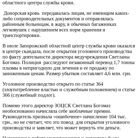
областного центра службы крови.
Донорская кровь передавалась лицам, не имеющим каких-
либо сопроводительных документов и отправлялась
районным больницам, в жару, в обычных багажниках
легковушек с нарушением всех норм хранения и
транспортировки.
В июле Запорожский областной центр службы крови оказался
в центре скандала, после открытия уголовного производства
по факту деятельности директора медучреждения Светланы
Богомаз. Полиция расследуют незаконный перевод 1,7 тонны
плазмы в непригодную для лечения и ее продажу по
заниженным ценам. Размер убытков составляет 4,6 млн. грн.
Уголовное производство открыто по статье 364
(злоупотребление властью и служебным положением) и статье
366 (служебный подлог).
Помимо этого директор ЗОЦСК Светлана Богомаз
необоснованно начисляла себе заоблачные премии.
Руководитель признала «ошибочное» начисление 104 тыс.
грн., но не считает, что это повод для открытия уголовного
производства и заявляет, что может вернуть эти деньги.