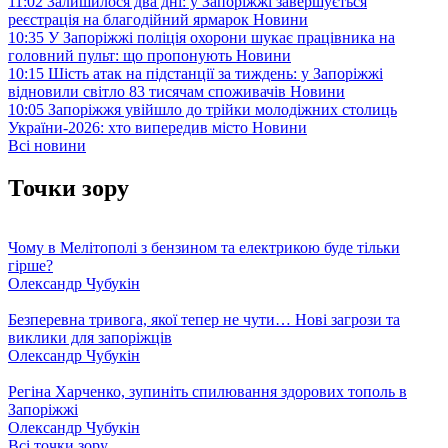
11:02
Залишилося два дні: у Запоріжжі завершується
реєстрація на благодійний ярмарок
Новини
10:35
У Запоріжжі поліція охорони шукає працівника на
головний пульт: що пропонують
Новини
10:15
Шість атак на підстанції за тиждень: у Запоріжжі
відновили світло 83 тисячам споживачів
Новини
10:05
Запоріжжя увійшло до трійки молодіжних столиць
України-2026: хто випередив місто
Новини
Всі новини
Точки зору
Чому в Мелітополі з бензином та електрикою буде тільки
гірше?
Олександр Чубукін
Безперевна тривога, якої тепер не чути… Нові загрози та
виклики для запоріжців
Олександр Чубукін
Регіна Харченко, зупиніть спилювання здорових тополь в
Запоріжжі
Олександр Чубукін
Всі точки зору