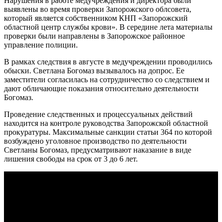
Нарушения в работе медучреждения и директора были
выявлены во время проверки Запорожского облсовета,
который является собственником КНП «Запорожский
областной центр службы крови». В середине лета материалы
проверки были направлены в Запорожское районное
управление полиции.
В рамках следствия в августе в медучреждении проводились
обыски. Светлана Богомаз вызывалось на допрос. Ее
заместители согласилась на сотрудничество со следствием и
дают обличающие показания относительно деятельности
Богомаз.
Проведение следственных и процессуальных действий
находится на контроле руководства Запорожской областной
прокуратуры. Максимальные санкции статьи 364 по которой
возбуждено уголовное производство по деятельности
Светланы Богомаз, предусматривают наказание в виде
лишения свободы на срок от 3 до 6 лет.