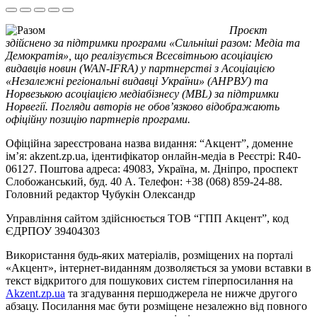
Проєкт
здійснено за підтримки програми «Сильніші разом: Медіа та
Демократія», що реалізується Всесвітньою асоціацією
видавців новин (WAN-IFRA) у партнерстві з Асоціацією
«Незалежні регіональні видавці України» (АНРВУ) та
Норвезькою асоціацією медіабізнесу (MBL) за підтримки
Норвегії. Погляди авторів не обов’язково відображають
офіційну позицію партнерів програми.
Офіційна зареєстрована назва видання: “Акцент”, доменне
ім’я: akzent.zp.ua, ідентифікатор онлайн-медіа в Реєстрі: R40-
06127. Поштова адреса: 49083, Україна, м. Дніпро, проспект
Слобожанський, буд. 40 А. Телефон: +38 (068) 859-24-88.
Головний редактор Чубукін Олександр
Управління сайтом здійснюється ТОВ “ГПП Акцент”, код
ЄДРПОУ 39404303
Використання будь-яких матеріалів, розміщених на порталі
«Акцент», інтернет-виданням дозволяється за умови вставки в
текст відкритого для пошукових систем гіперпосилання на
Akzent.zp.ua
та згадування першоджерела не нижче другого
абзацу. Посилання має бути розміщене незалежно від повного