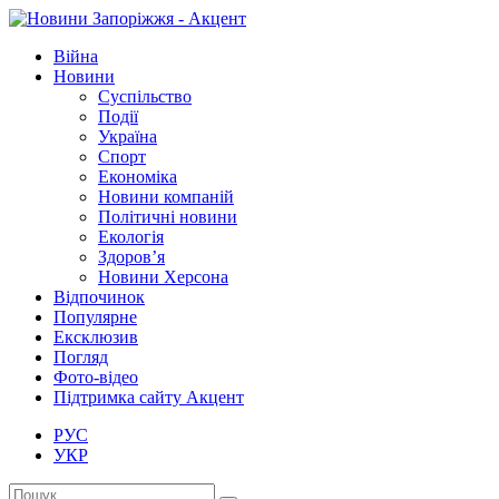
Війна
Новини
Суспільство
Події
Україна
Спорт
Економіка
Новини компаній
Політичні новини
Екологія
Здоров’я
Новини Херсона
Відпочинок
Популярне
Ексклюзив
Погляд
Фото-відео
Підтримка сайту Акцент
РУС
УКР