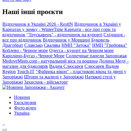
Наші інші проєкти
Відпочинок в Україні 2026 - RestIN
Відпочинок в Україні у
Карпатах у зимку - WinterTime
Карпати - все про гори та
відпочинок
"Трускавець" - відпочинок на курорті
Східниця -
все про відпочинок
Відпочинок у Моршині
Буковель
Драгобрат
Славсько
Свалява
НМП "Затока"
НМП "Грибовка"
Коблево - Черное море
Одесса - курорт на Черном море
Каролино-Бугаз - Черное Море
Солнечные панели Запорожья
MedoveMisto.com - натуральний віск та вощина
Долина Меду -
магазин для бджолярів
Вадим Слюсарєв
Слюсарев Вадим
Region
Touch-IT
"Фабрика вікон" - пластикові вікна та двері у
Запоріжжі
Штори та жалюзі у Запоріжжі
Натяжні стелі у
Запоріжжі
Захисник - військторг
Новини
Ексклюзив
Фото-відео
Україна