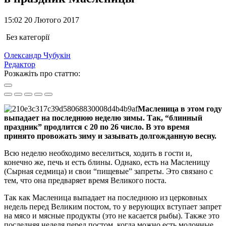
15:02 20 Лютого 2017
Без категорії
Олександр Чубукін
Редактор
Розкажіть про статтю:
Масленица в этом году
выпадает на последнюю неделю зимы. Так, “блинный
праздник” продлится с 20 по 26 число. В это время
принято провожать зиму и зазывать долгожданную весну.
Всю неделю необходимо веселиться, ходить в гости и,
конечно же, печь и есть блины. Однако, есть на Масленицу
(Сырная седмица) и свои “пищевые” запреты. Это связано с
тем, что она предваряет время Великого поста.
Так как Масленица выпадает на последнюю из церковных
недель перед Великим постом, то у верующих вступает запрет
на мясо и мясные продукты (это не касается рыбы). Также это
последняя неделя перед постом, когда можно есть молочные