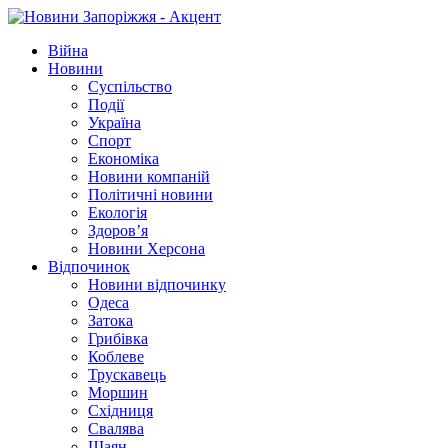
Війна
Новини
Суспільство
Події
Україна
Спорт
Економіка
Новини компаній
Політичні новини
Екологія
Здоров’я
Новини Херсона
Відпочинок
Новини відпочинку
Одеса
Затока
Грибівка
Коблеве
Трускавець
Моршин
Східниця
Свалява
Шаян