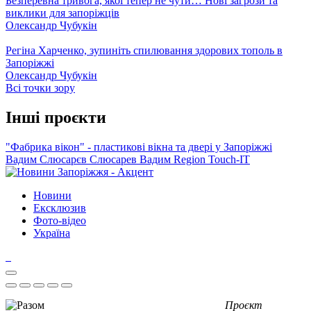
Безперевна тривога, якої тепер не чути… Нові загрози та
виклики для запоріжців
Олександр Чубукін
Регіна Харченко, зупиніть спилювання здорових тополь в
Запоріжжі
Олександр Чубукін
Всі точки зору
Інші проєкти
"Фабрика вікон" - пластикові вікна та двері у Запоріжжі
Вадим Слюсарєв
Слюсарев Вадим
Region
Touch-IT
Новини
Ексклюзив
Фото-відео
Україна
Проєкт