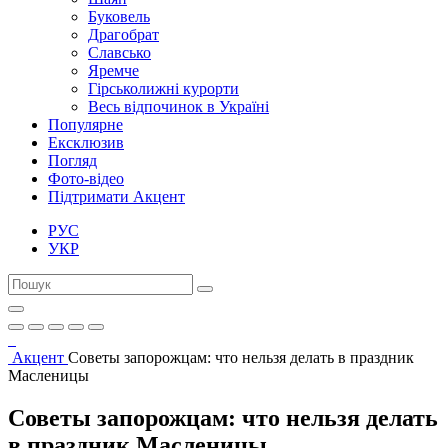
Буковель
Драгобрат
Славсько
Яремче
Гірськолижні курорти
Весь відпочинок в Україні
Популярне
Ексклюзив
Погляд
Фото-відео
Підтримати Акцент
РУС
УКР
Акцент
Советы запорожцам: что нельзя делать в праздник
Масленицы
Советы запорожцам: что нельзя делать
в праздник Масленицы