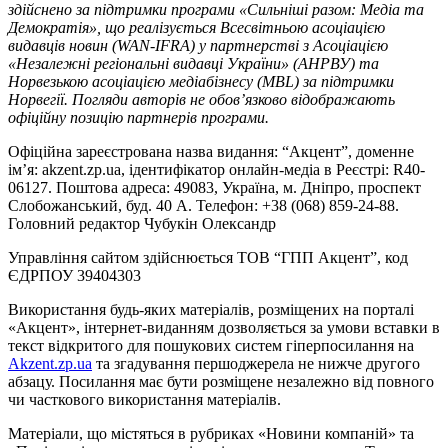
здійснено за підтримки програми «Сильніші разом: Медіа та
Демократія», що реалізується Всесвітньою асоціацією
видавців новин (WAN-IFRA) у партнерстві з Асоціацією
«Незалежні регіональні видавці України» (АНРВУ) та
Норвезькою асоціацією медіабізнесу (MBL) за підтримки
Норвегії. Погляди авторів не обов’язково відображають
офіційну позицію партнерів програми.
Офіційна зареєстрована назва видання: “Акцент”, доменне
ім’я: akzent.zp.ua, ідентифікатор онлайн-медіа в Реєстрі: R40-
06127. Поштова адреса: 49083, Україна, м. Дніпро, проспект
Слобожанський, буд. 40 А. Телефон: +38 (068) 859-24-88.
Головний редактор Чубукін Олександр
Управління сайтом здійснюється ТОВ “ГПП Акцент”, код
ЄДРПОУ 39404303
Використання будь-яких матеріалів, розміщених на порталі
«Акцент», інтернет-виданням дозволяється за умови вставки в
текст відкритого для пошукових систем гіперпосилання на
Akzent.zp.ua
та згадування першоджерела не нижче другого
абзацу. Посилання має бути розміщене незалежно від повного
чи часткового використання матеріалів.
Матеріали, що містяться в рубриках «Новини компаній» та