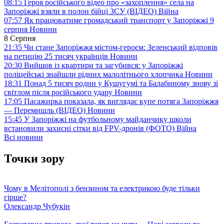
08:15
Героя російського відео про «захоплення» села на
Запоріжжі взяли в полон бійці ЗСУ (ВІДЕО)
Війна
07:57
Як працюватиме громадський транспорт у Запоріжжі 9
серпня
Новини
8 Серпня
21:35
Чи стане Запоріжжя містом-героєм: Зеленський відповів
на петицію 25 тисяч українців
Новини
20:30
Вийшов із квартири та загубився: у Запоріжжі
поліцейські знайшли рідних малолітнього хлопчика
Новини
18:31
Понад 5 тисяч родин у Кушугумі та Балабиному знову зі
світлом після російського удару
Новини
17:05
Пасажирка показала, як виглядає купе потяга Запоріжжя
— Перемишль (ВІДЕО)
Новини
15:45
У Запоріжжі на футбольному майданчику школи
встановили захисні сітки від FPV-дронів (ФОТО)
Війна
Всі новини
Точки зору
Чому в Мелітополі з бензином та електрикою буде тільки
гірше?
Олександр Чубукін