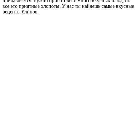
прибавляется: нужно приготовить много вкусных блюд, но
все это приятные хлопоты. У нас ты найдешь самые вкусные
рецепты блинов.