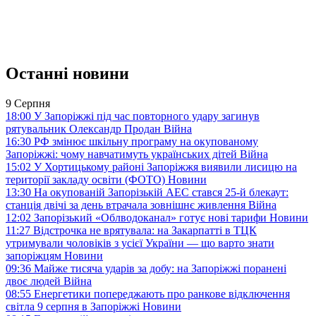
Останні новини
9 Серпня
18:00
У Запоріжжі під час повторного удару загинув
рятувальник Олександр Продан
Війна
16:30
РФ змінює шкільну програму на окупованому
Запоріжжі: чому навчатимуть українських дітей
Війна
15:02
У Хортицькому районі Запоріжжя виявили лисицю на
території закладу освіти (ФОТО)
Новини
13:30
На окупованій Запорізькій АЕС стався 25-й блекаут:
станція двічі за день втрачала зовнішнє живлення
Війна
12:02
Запорізький «Облводоканал» готує нові тарифи
Новини
11:27
Відстрочка не врятувала: на Закарпатті в ТЦК
утримували чоловіків з усієї України — що варто знати
запоріжцям
Новини
09:36
Майже тисяча ударів за добу: на Запоріжжі поранені
двоє людей
Війна
08:55
Енергетики попереджають про ранкове відключення
світла 9 серпня в Запоріжжі
Новини