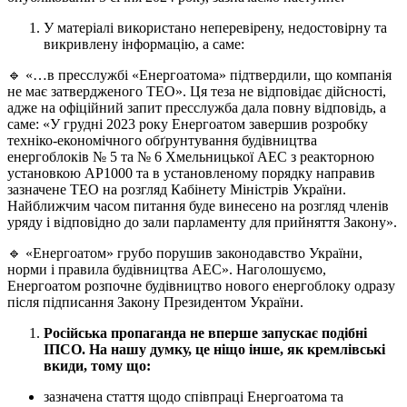
У матеріалі використано неперевірену, недостовірну та
викривлену інформацію, а саме:
🔹 «…в пресслужбі «Енергоатома» підтвердили, що компанія
не має затвердженого ТЕО». Ця теза не відповідає дійсності,
адже на офіційний запит пресслужба дала повну відповідь, а
саме: «У грудні 2023 року Енергоатом завершив розробку
техніко-економічного обґрунтування будівництва
енергоблоків № 5 та № 6 Хмельницької АЕС з реакторною
установкою АР1000 та в установленому порядку направив
зазначене ТЕО на розгляд Кабінету Міністрів України.
Найближчим часом питання буде винесено на розгляд членів
уряду і відповідно до зали парламенту для прийняття Закону».
🔹 «Енергоатом» грубо порушив законодавство України,
норми і правила будівництва АЕС». Наголошуємо,
Енергоатом розпочне будівництво нового енергоблоку одразу
після підписання Закону Президентом України.
Російська пропаганда не вперше запускає подібні
ІПСО. На нашу думку, це ніщо інше, як кремлівські
вкиди, тому що:
зазначена стаття щодо співпраці Енергоатома та