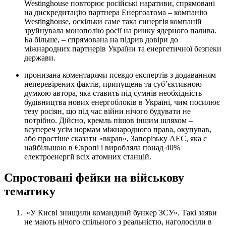
Westinghouse повторює російські наративи, спрямовані
на дискредитацію партнера Енергоатома – компанію
Westinghouse, оскільки саме така синергія компаній
зруйнувала монополію росії на ринку ядерного палива.
Ба більше, – спрямована на підрив довіри до
міжнародних партнерів України та енергетичної безпеки
держави.
пронизана коментарями псевдо експертів з додаванням
неперевірених фактів, припущень та суб’єктивною
думкою автора, яка ставить під сумнів необхідність
будівництва нових енергоблоків в Україні, чим посилює
тезу росіян, що під час війни нічого будувати не
потрібно. Дійсно, кремль пішов іншим шляхом –
всупереч усім нормам міжнародного права, окупував,
або простіше сказати «вкрав», Запорізьку АЕС, яка є
найбільшою в Європі і виробляла понад 40%
електроенергії всіх атомних станцій.
Спростовані фейки на військову
тематику
«У Києві знищили командний бункер ЗСУ». Такі заяви
не мають нічого спільного з реальністю, наголосили в