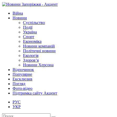
Війна
Новини
Суспільство
Події
Україна
Спорт
Економіка
Новини компаній
Політичні новини
Екологія
Здоров’я
Новини Херсона
Відпочинок
Популярне
Ексклюзив
Погляд
Фото-відео
Підтримка сайту Акцент
РУС
УКР