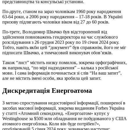
представництва та консульські установи.
По-друге, станом на зараз чоловікам 1960 року народження
63-64 роки, а 2006 року народження – 17-18 років. В Україні
призову підлягають чоловіки віком від 27 до 60 років.
По-третє, Володимир Швачко був відсторонений від
здійснення повноважень гендиректора на час службового
розслідування з 26 грудня 2023 року по 19 січня 2024 року.
Тобто, навіть якби цей “документ” був справжнім, його не міг
підписати Швачко, а тимчасовий виконувач обов’язків.
Також “лист” містить низку помилок, зокрема орфографічних,
як наприклад, “по мірі надходження” – калька з російської
мови. І сама інформація починається зі слів “На ваш запит”,
але не містить імені особи, яка зробила цей запит.
Дискредитація Енергоатома
З метою спростування недостовірної інформації, поширеної в
засобах масової інформації, зокрема виданням Forbes Україна
у статті «Атомний секондхенд. «Енергоатом» купує у
Westinghouse за $500 млн обладнання не побудованого у США
атомного енергоблока. Коли він буде потрібен?»,
опублікованій 5 січня 2024 року, зазначаємо наступне: