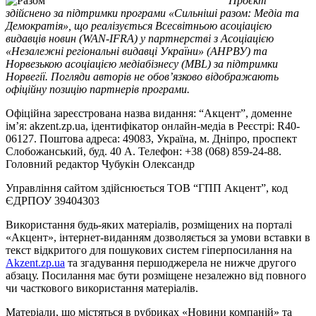
Проєкт
здійснено за підтримки програми «Сильніші разом: Медіа та
Демократія», що реалізується Всесвітньою асоціацією
видавців новин (WAN-IFRA) у партнерстві з Асоціацією
«Незалежні регіональні видавці України» (АНРВУ) та
Норвезькою асоціацією медіабізнесу (MBL) за підтримки
Норвегії. Погляди авторів не обов’язково відображають
офіційну позицію партнерів програми.
Офіційна зареєстрована назва видання: “Акцент”, доменне
ім’я: akzent.zp.ua, ідентифікатор онлайн-медіа в Реєстрі: R40-
06127. Поштова адреса: 49083, Україна, м. Дніпро, проспект
Слобожанський, буд. 40 А. Телефон: +38 (068) 859-24-88.
Головний редактор Чубукін Олександр
Управління сайтом здійснюється ТОВ “ГПП Акцент”, код
ЄДРПОУ 39404303
Використання будь-яких матеріалів, розміщених на порталі
«Акцент», інтернет-виданням дозволяється за умови вставки в
текст відкритого для пошукових систем гіперпосилання на
Akzent.zp.ua
та згадування першоджерела не нижче другого
абзацу. Посилання має бути розміщене незалежно від повного
чи часткового використання матеріалів.
Матеріали, що містяться в рубриках «Новини компаній» та