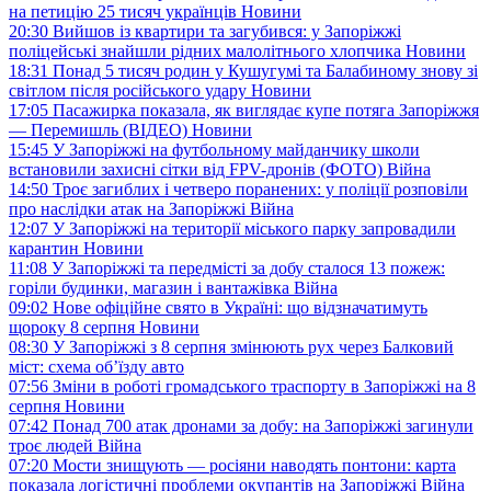
на петицію 25 тисяч українців
Новини
20:30
Вийшов із квартири та загубився: у Запоріжжі
поліцейські знайшли рідних малолітнього хлопчика
Новини
18:31
Понад 5 тисяч родин у Кушугумі та Балабиному знову зі
світлом після російського удару
Новини
17:05
Пасажирка показала, як виглядає купе потяга Запоріжжя
— Перемишль (ВІДЕО)
Новини
15:45
У Запоріжжі на футбольному майданчику школи
встановили захисні сітки від FPV-дронів (ФОТО)
Війна
14:50
Троє загиблих і четверо поранених: у поліції розповіли
про наслідки атак на Запоріжжі
Війна
12:07
У Запоріжжі на території міського парку запровадили
карантин
Новини
11:08
У Запоріжжі та передмісті за добу сталося 13 пожеж:
горіли будинки, магазин і вантажівка
Війна
09:02
Нове офіційне свято в Україні: що відзначатимуть
щороку 8 серпня
Новини
08:30
У Запоріжжі з 8 серпня змінюють рух через Балковий
міст: схема об’їзду
авто
07:56
Зміни в роботі громадського траспорту в Запоріжжі на 8
серпня
Новини
07:42
Понад 700 атак дронами за добу: на Запоріжжі загинули
троє людей
Війна
07:20
Мости знищують — росіяни наводять понтони: карта
показала логістичні проблеми окупантів на Запоріжжі
Війна