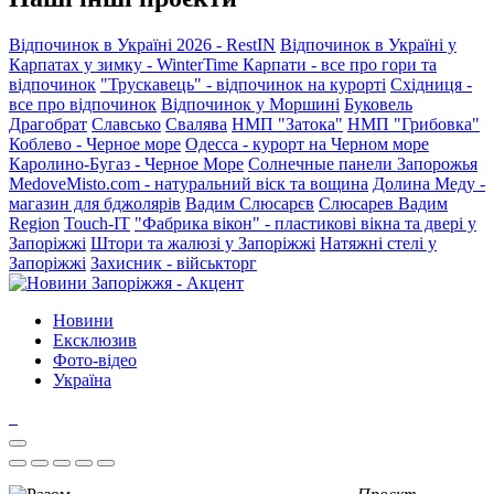
Відпочинок в Україні 2026 - RestIN
Відпочинок в Україні у
Карпатах у зимку - WinterTime
Карпати - все про гори та
відпочинок
"Трускавець" - відпочинок на курорті
Східниця -
все про відпочинок
Відпочинок у Моршині
Буковель
Драгобрат
Славсько
Свалява
НМП "Затока"
НМП "Грибовка"
Коблево - Черное море
Одесса - курорт на Черном море
Каролино-Бугаз - Черное Море
Солнечные панели Запорожья
MedoveMisto.com - натуральний віск та вощина
Долина Меду -
магазин для бджолярів
Вадим Слюсарєв
Слюсарев Вадим
Region
Touch-IT
"Фабрика вікон" - пластикові вікна та двері у
Запоріжжі
Штори та жалюзі у Запоріжжі
Натяжні стелі у
Запоріжжі
Захисник - військторг
Новини
Ексклюзив
Фото-відео
Україна