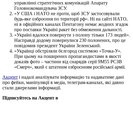
управлінні стратегічних комунікацій Апарату
Головнокомандувача ЗСУ.
«У США і НАТО не проти, щоб ЗСУ застосовували
будь-яке озброєння по території рф». Ні на сайті НАТО,
ні в офіційних каналах Пентагону немає жодних згадок
про поставки Україні ракет без обмеження дальності.
«Україні вдалося повернути з полону тільки 173 людей».
Насправді додому повернулися 230 полонених, про це
повідомив президент України Зеленський.
«Українці обстріляли бєлгород системою «Точка-У».
При цьому на поширених пропагандистами в якості
доказів фото – частини від снарядів серії 9М55 РСЗВ
«Смерч», який є штатним озброєнням російської армії.
Акцент
і надалі аналізувати інформацію та надаватиме дані
про фейки, маніпуляції в медіа, телеграм-каналах, які давно
стали джерелами інформації.
Підписуйтесь на Акцент в