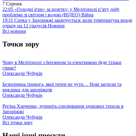
7 Серпня
22:05
«Голодні ігри» за розетку: у Мелітополі п’яту добу
проблеми зі світлом і водою (ВІДЕО)
Війна
19:11
Спека у Запоріжжі закінчується: коли температура впаде
одразу на 12 градусів
Новини
Всі новини
Точки зору
Чому в Мелітополі з бензином та електрикою буде тільки
гірше?
Олександр Чубукін
Безперевна тривога, якої тепер не чути… Нові загрози та
виклики для запоріжців
Олександр Чубукін
Регіна Харченко, зупиніть спилювання здорових тополь в
Запоріжжі
Олександр Чубукін
Всі точки зору
Наші інші проєкти