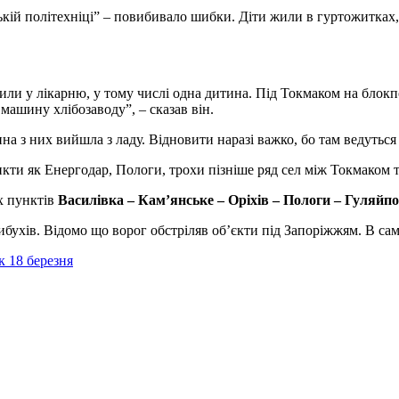
ізькій політехніці” – повибивало шибки. Діти жили в гуртожитка
ли у лікарню, у тому числі одна дитина. Під Токмаком на блокпо
машину хлібозаводу”, – сказав він.
а з них вийшла з ладу. Відновити наразі важко, бо там ведуться 
ункти як Енергодар, Пологи, трохи пізніше ряд сел між Токмаком
х пунктів
Василівка – Кам’янське – Оріхів – Пологи – Гуляйп
ибухів. Відомо що ворог обстріляв об’єкти під Запоріжжям. В са
к 18 березня