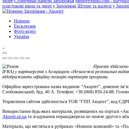
Море
Солнечные панели Запорожья
MedoveMisto.com - натурал
пластикові вікна та двері у Запоріжжі
Штори та жалюзі у Запор
Новини
Ексклюзив
Фото-відео
Україна
Проєкт здійснено
IFRA) у партнерстві з Асоціацією «Незалежні регіональні видав
відображають офіційну позицію партнерів програми.
Офіційна зареєстрована назва видання: “Акцент”, доменне ім’я: 
Слобожанський, буд. 40 А. Телефон: +38 (068) 859-24-88. Голо
Управління сайтом здійснюється ТОВ “ГПП Акцент”, код ЄД
Використання будь-яких матеріалів, розміщених на порталі «Ак
Akzent.zp.ua
та згадування першоджерела не нижче другого абза
Матеріали, що містяться в рубриках «Новини компаній» та «По