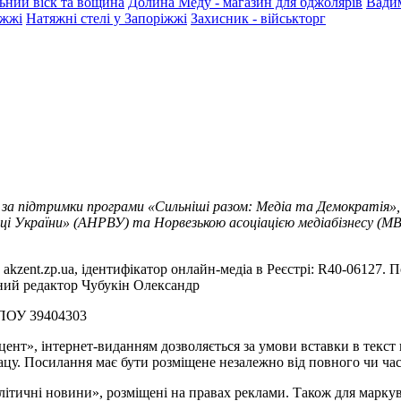
ьний віск та вощина
Долина Меду - магазин для бджолярів
Вади
іжжі
Натяжні стелі у Запоріжжі
Захисник - військторг
 за підтримки програми «Сильніші разом: Медіа та Демократія»,
ці України» (АНРВУ) та Норвезькою асоціацією медіабізнесу (MBL
akzent.zp.ua, ідентифікатор онлайн-медіа в Реєстрі: R40-06127. П
вний редактор Чубукін Олександр
РПОУ 39404303
цент», інтернет-виданням дозволяється за умови вставки в текс
цу. Посилання має бути розміщене незалежно від повного чи час
літичні новини», розміщені на правах реклами. Також для марк