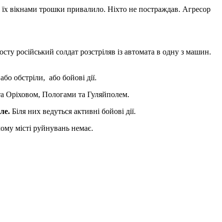
х, їх вікнами трошки привалило. Ніхто не постраждав. Агресор
сту російський солдат розстріляв із автомата в одну з машин.
або обстріли, або бойові дії.
 та Оріховом, Пологами та Гуляйполем.
оле.
Біля них ведуться активні бойові дії.
мому місті руйнувань немає.