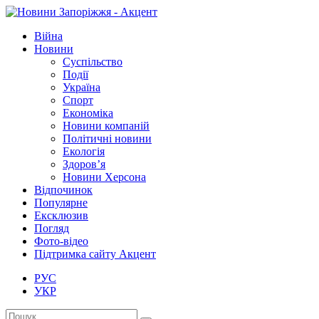
Війна
Новини
Суспільство
Події
Україна
Спорт
Економіка
Новини компаній
Політичні новини
Екологія
Здоров’я
Новини Херсона
Відпочинок
Популярне
Ексклюзив
Погляд
Фото-відео
Підтримка сайту Акцент
РУС
УКР