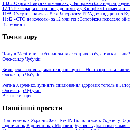
13:02
Окрім «Пакунка школяра»: у Запоріжжі багатодітні роди
12:15
Реєстрація на грошову допомогу у Запоріжжі: номери те
11:59
Смертельна атака біля Запоріжжя: FPV-дрон вдарив по 
11:42
«СТО на колесах» за 12 млн грн: Запоріжжя передало ві
Всі новини
Точки зору
Чому в Мелітополі з бензином та електрикою буде тільки гірше
Олександр Чубукін
Безперевна тривога, якої тепер не чути… Нові загрози та викли
Олександр Чубукін
Регіна Харченко, зупиніть спилювання здорових тополь в Запо
Олександр Чубукін
Всі точки зору
Наші інші проєкти
Відпочинок в Україні 2026 - RestIN
Відпочинок в Україні у Кар
відпочинок
Відпочинок у Моршині
Буковель
Драгобрат
Славсь