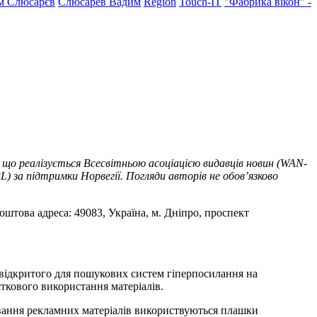
м Слюсарєв
Слюсарев Вадим
Region
Touch-IT
"Фабрика вікон" -
 що реалізується Всесвітньою асоціацією видавців новин (WAN-
) за підтримки Норвегії. Погляди авторів не обов’язково
оштова адреса: 49083, Україна, м. Дніпро, проспект
т відкритого для пошукових систем гіперпосилання на
ткового використання матеріалів.
ування рекламних матеріалів використвуються плашки