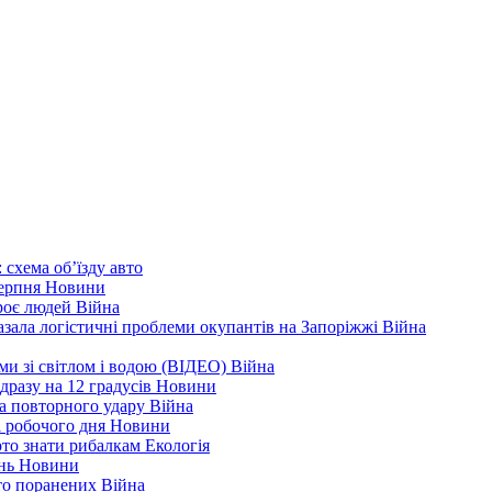
 схема об’їзду
авто
серпня
Новини
троє людей
Війна
зала логістичні проблеми окупантів на Запоріжжі
Війна
еми зі світлом і водою (ВІДЕО)
Війна
дразу на 12 градусів
Новини
а повторного удару
Війна
і робочого дня
Новини
арто знати рибалкам
Екологія
ень
Новини
ато поранених
Війна