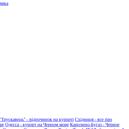
міка
"Трускавець" - відпочинок на курорті
Східниця - все про
ре
Одесса - курорт на Черном море
Каролино-Бугаз - Черное