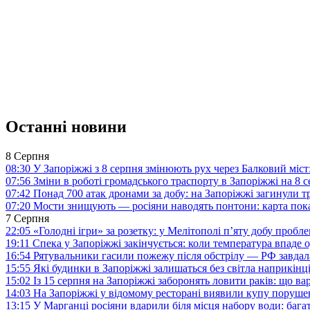
Останні новини
8 Серпня
08:30
У Запоріжжі з 8 серпня змінюють рух через Балковий міст:
07:56
Зміни в роботі громадського траспорту в Запоріжжі на 8 
07:42
Понад 700 атак дронами за добу: на Запоріжжі загинули 
07:20
Мости знищують — росіяни наводять понтони: карта пока
7 Серпня
22:05
«Голодні ігри» за розетку: у Мелітополі п’яту добу пробл
19:11
Спека у Запоріжжі закінчується: коли температура впаде о
16:54
Рятувальники гасили пожежу після обстрілу — РФ завдал
15:55
Які будинки в Запоріжжі залишаться без світла наприкінц
15:02
Із 15 серпня на Запоріжжі заборонять ловити раків: що в
14:03
На Запоріжжі у відомому ресторані виявили купу поруш
13:15
У Марганці росіяни вдарили біля місця набору води: баг