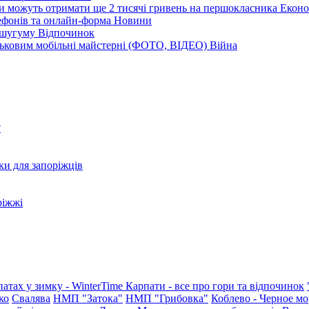
ни можуть отримати ще 2 тисячі гривень на першокласника
Еконо
лефонів та онлайн-форма
Новини
Кушугуму
Відпочинок
йськовим мобільні майстерні (ФОТО, ВІДЕО)
Війна
?
ки для запоріжців
ріжжі
патах у зимку - WinterTime
Карпати - все про гори та відпочинок
ко
Свалява
НМП "Затока"
НМП "Грибовка"
Коблево - Черное мо