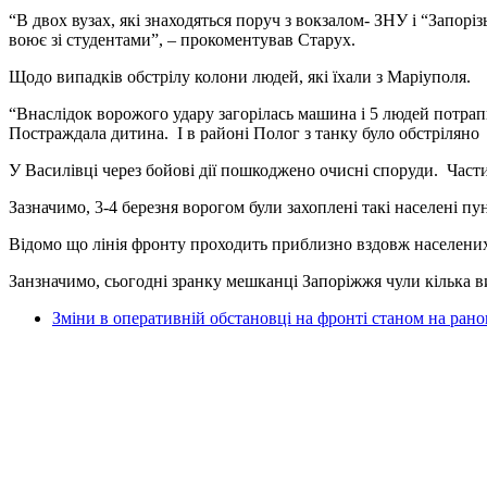
“В двох вузах, які знаходяться поруч з вокзалом- ЗНУ і “Запор
воює зі студентами”, – прокоментував Старух.
Щодо випадків обстрілу колони людей, які їхали з Маріуполя.
“Внаслідок ворожого удару загорілась машина і 5 людей потрапи
Постраждала дитина. І в районі Полог з танку було обстріляно 
У Василівці через бойові дії пошкоджено очисні споруди. Частин
Зазначимо, 3-4 березня ворогом були захоплені такі населені п
Відомо що лінія фронту проходить приблизно вздовж населени
Занзначимо, сьогодні зранку мешканці Запоріжжя чули кілька в
Зміни в оперативній обстановці на фронті станом на рано