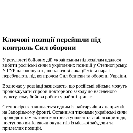
Ключові позиції перейшли під
контроль Сил оборони
У результаті бойових дій українським підрозділам вдалося
вибити російські сили з укріплених позицій у Степногірську.
У ГУР наголошують, що ключові локації міста наразі
перебувають під контролем Сил безпеки та оборони України.
Водночас у розвідці зазначають, що російські війська можуть
продовжувати спроби повторного заходу до населеного
пункту, тому бойова робота у районі триває.
Степногірськ залишається одним із найгарячіших напрямків
на Запорізькому фронті. Останніми тижнями українські сили
проводять там активні контрнаступальні та стабілізаційні дії,
поступово витісняючи окупантів із міської забудови та
прилеглих позицій.