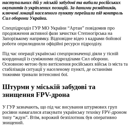
наступальних дій у міській забудові та вибили російських
окупантів із укріплених позицій. За даними розвідників,
ключові локації населеного пункту перейшли під контроль
Сил оборони України.
Спецпідрозділ ГУР МО України “Артан” повідомив про
продовження активної фази зачистки Степногірська на
Запорізькому напрямку. Відповідне відео з кадрами бойової
роботи оприлюднили офіційні ресурси підрозділу.
Під час операції українські спецпризначенці діяли у тісній
координації із суміжними підрозділами Сил оборони.
Основною метою було витіснення російських військ із міста та
стабілізація ситуації у населеному пункті, де останніми
тижнями тривали інтенсивні бої.
Штурми у міській забудові та
знищення FPV-дрона
У ГУР зазначають, що під час висування штурмових груп
росіяни намагалися атакувати українську техніку FPV-дроном
типу “ждун”. Втім, ворожий безпілотник був оперативно
знищений.