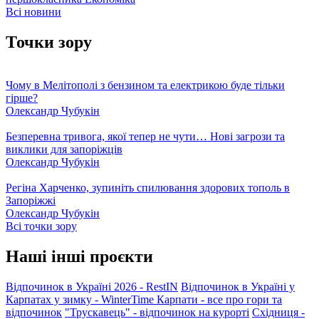
Всі новини
Точки зору
Чому в Мелітополі з бензином та електрикою буде тільки
гірше?
Олександр Чубукін
Безперевна тривога, якої тепер не чути… Нові загрози та
виклики для запоріжців
Олександр Чубукін
Регіна Харченко, зупиніть спилювання здорових тополь в
Запоріжжі
Олександр Чубукін
Всі точки зору
Наші інші проєкти
Відпочинок в Україні 2026 - RestIN
Відпочинок в Україні у
Карпатах у зимку - WinterTime
Карпати - все про гори та
відпочинок
"Трускавець" - відпочинок на курорті
Східниця -