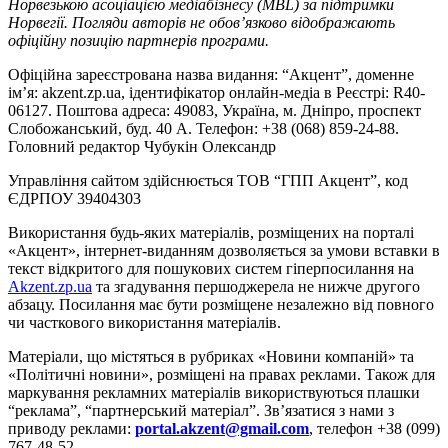
Норвезькою асоціацією медіабізнесу (MBL) за підтримки
Норвегії. Погляди авторів не обов’язково відображають
офіційну позицію партнерів програми.
Офіційна зареєстрована назва видання: “Акцент”, доменне
ім’я: akzent.zp.ua, ідентифікатор онлайн-медіа в Реєстрі: R40-
06127. Поштова адреса: 49083, Україна, м. Дніпро, проспект
Слобожанський, буд. 40 А. Телефон: +38 (068) 859-24-88.
Головний редактор Чубукін Олександр
Управління сайтом здійснюється ТОВ “ГПП Акцент”, код
ЄДРПОУ 39404303
Використання будь-яких матеріалів, розміщених на порталі
«Акцент», інтернет-виданням дозволяється за умови вставки в
текст відкритого для пошукових систем гіперпосилання на
Akzent.zp.ua
та згадування першоджерела не нижче другого
абзацу. Посилання має бути розміщене незалежно від повного
чи часткового використання матеріалів.
Матеріали, що містяться в рубриках «Новини компаній» та
«Політичні новини», розміщені на правах реклами. Також для
маркування рекламних матеріалів використвуються плашки
“реклама”, “партнерський матеріал”. Зв’язатися з нами з
приводу реклами:
portal.akzent@gmail.com
, телефон +38 (099)
767-48-52