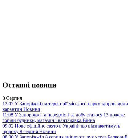
Останні новини
8 Серпня
12:07
У Запоріжжі на території міського парку запровадили
карантин
Новини
11:08
У Запоріжжі та передмісті за добу сталося 13 пожеж:
горіли будинки, магазин і вантажівка
Війна
09:02
Нове офіційне свято в Україні: що відзначатимуть
щороку 8 серпня
Новини
08:30
У Запоріжжі з 8 серпня змінюють рух через Балковий