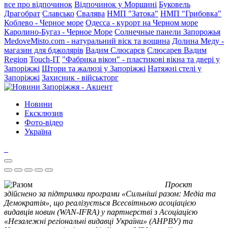
все про відпочинок
Відпочинок у Моршині
Буковель
Драгобрат
Славсько
Свалява
НМП "Затока"
НМП "Грибовка"
Коблево - Черное море
Одесса - курорт на Черном море
Каролино-Бугаз - Черное Море
Солнечные панели Запорожья
MedoveMisto.com - натуральний віск та вощина
Долина Меду -
магазин для бджолярів
Вадим Слюсарєв
Слюсарев Вадим
Region
Touch-IT
"Фабрика вікон" - пластикові вікна та двері у
Запоріжжі
Штори та жалюзі у Запоріжжі
Натяжні стелі у
Запоріжжі
Захисник - військторг
Новини
Ексклюзив
Фото-відео
Україна
Проєкт
здійснено за підтримки програми «Сильніші разом: Медіа та
Демократія», що реалізується Всесвітньою асоціацією
видавців новин (WAN-IFRA) у партнерстві з Асоціацією
«Незалежні регіональні видавці України» (АНРВУ) та