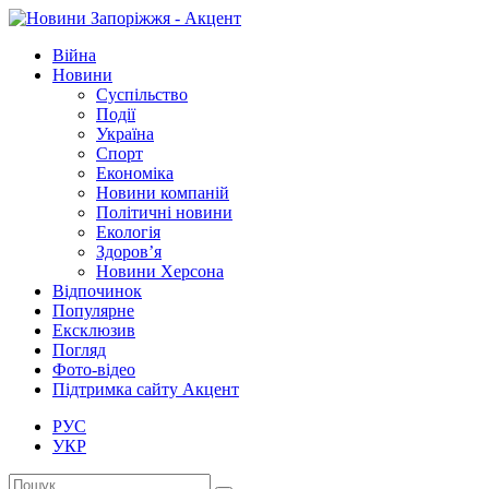
Війна
Новини
Суспільство
Події
Україна
Спорт
Економіка
Новини компаній
Політичні новини
Екологія
Здоров’я
Новини Херсона
Відпочинок
Популярне
Ексклюзив
Погляд
Фото-відео
Підтримка сайту Акцент
РУС
УКР