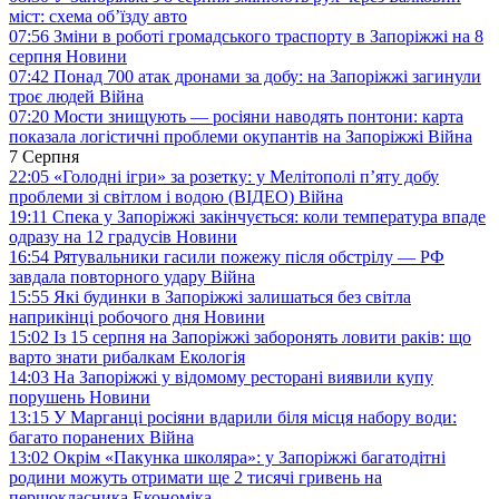
міст: схема об’їзду
авто
07:56
Зміни в роботі громадського траспорту в Запоріжжі на 8
серпня
Новини
07:42
Понад 700 атак дронами за добу: на Запоріжжі загинули
троє людей
Війна
07:20
Мости знищують — росіяни наводять понтони: карта
показала логістичні проблеми окупантів на Запоріжжі
Війна
7 Серпня
22:05
«Голодні ігри» за розетку: у Мелітополі п’яту добу
проблеми зі світлом і водою (ВІДЕО)
Війна
19:11
Спека у Запоріжжі закінчується: коли температура впаде
одразу на 12 градусів
Новини
16:54
Рятувальники гасили пожежу після обстрілу — РФ
завдала повторного удару
Війна
15:55
Які будинки в Запоріжжі залишаться без світла
наприкінці робочого дня
Новини
15:02
Із 15 серпня на Запоріжжі заборонять ловити раків: що
варто знати рибалкам
Екологія
14:03
На Запоріжжі у відомому ресторані виявили купу
порушень
Новини
13:15
У Марганці росіяни вдарили біля місця набору води:
багато поранених
Війна
13:02
Окрім «Пакунка школяра»: у Запоріжжі багатодітні
родини можуть отримати ще 2 тисячі гривень на
першокласника
Економіка