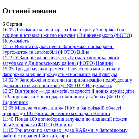
Останні новини
6 Серпня
16:05
Двокімнатна квартира за 1 млн грн: у Запоріжжі на
аукціон виставили житло на вулиці Вишневецького (ФОТО)
Нерухомість
15:57
Ворог атакував центр Запоріжжя: пошкоджені
гуртожиток та автомобілі (ФОТО)
Війна
15:19
У Запоріжжі розшукують батьків хлопчика, який
загубився у Дніпровському районі (ФОТО)
Новини
15:05
Три дні музики, ремесел і сучасного мистецтва: у
Запоріжжі вперше проведуть етносимпозіум
Культура
14:02
У Запоріжжі виставили на приватизацію недобудовану
їдальню: скільки вона коштує (ФОТО)
Нерухомість
13:27
Від тривог — до наметів, творчості й нових друзів: діти
із Запоріжжя та Енергодара відпочили у таборах (ФОТО)
Відпочинок
12:05
Місцева «гаряча лінія» ПФУ в Запорізькій області
працює до 19 серпня: що зміниться надалі
Новини
11:40
Понад 100 вогнеборців залучали до ліквідації пожеж
біля Запоріжжя (ФОТО)
Новини
11:15
Три атаки по автівках і удар КАБами: у Запорізькому
районі є поранені
Без категорії