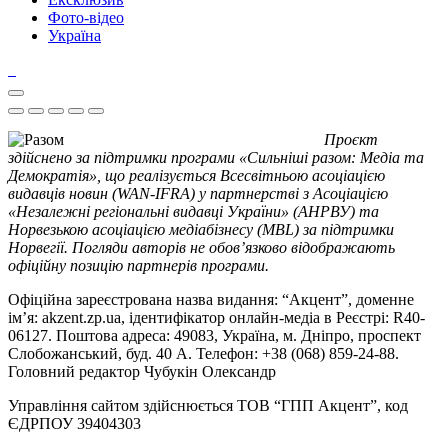
Фото-відео
Україна
Проєкт
здійснено за підтримки програми «Сильніші разом: Медіа та
Демократія», що реалізується Всесвітньою асоціацією
видавців новин (WAN-IFRA) у партнерстві з Асоціацією
«Незалежні регіональні видавці України» (АНРВУ) та
Норвезькою асоціацією медіабізнесу (MBL) за підтримки
Норвегії. Погляди авторів не обов’язково відображають
офіційну позицію партнерів програми.
Офіційна зареєстрована назва видання: “Акцент”, доменне
ім’я: akzent.zp.ua, ідентифікатор онлайн-медіа в Реєстрі: R40-
06127. Поштова адреса: 49083, Україна, м. Дніпро, проспект
Слобожанський, буд. 40 А. Телефон: +38 (068) 859-24-88.
Головний редактор Чубукін Олександр
Управління сайтом здійснюється ТОВ “ГПП Акцент”, код
ЄДРПОУ 39404303