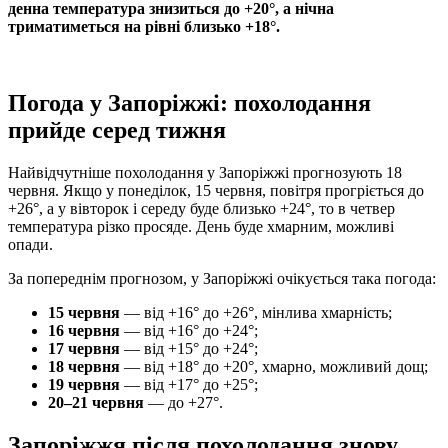
денна температура знизиться до +20°, а нічна
триматиметься на рівні близько +18°.
Погода у Запоріжжі: похолодання
прийде серед тижня
Найвідчутніше похолодання у Запоріжжі прогнозують 18
червня. Якщо у понеділок, 15 червня, повітря прогріється до
+26°, а у вівторок і середу буде близько +24°, то в четвер
температура різко просяде. День буде хмарним, можливі
опади.
За попереднім прогнозом, у Запоріжжі очікується така погода:
15 червня
— від +16° до +26°, мінлива хмарність;
16 червня
— від +16° до +24°;
17 червня
— від +15° до +24°;
18 червня
— від +18° до +20°, хмарно, можливий дощ;
19 червня
— від +17° до +25°;
20–21 червня
— до +27°.
Запоріжжя після похолодання знову