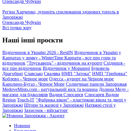
Олександр Чубукін
Регіна Харченко, зупиніть спилювання здорових тополь в
Запоріжжі
Олександр Чубукін
Всі точки зору
Наші інші проєкти
Відпочинок в Україні 2026 - RestIN
Відпочинок в Україні у
Карпатах у зимку - WinterTime
Карпати - все про гори та
відпочинок
"Трускавець" - відпочинок на курорті
Східниця -
все про відпочинок
Відпочинок у Моршині
Буковель
Драгобрат
Славсько
Свалява
НМП "Затока"
НМП "Грибовка"
Коблево - Черное море
Одесса - курорт на Черном море
Каролино-Бугаз - Черное Море
Солнечные панели Запорожья
MedoveMisto.com - натуральний віск та вощина
Долина Меду -
магазин для бджолярів
Вадим Слюсарєв
Слюсарев Вадим
Region
Touch-IT
"Фабрика вікон" - пластикові вікна та двері у
Запоріжжі
Штори та жалюзі у Запоріжжі
Натяжні стелі у
Запоріжжі
Захисник - військторг
Новини
Ексклюзив