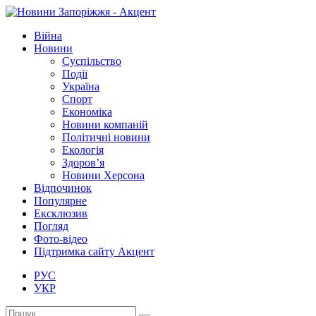
Війна
Новини
Суспільство
Події
Україна
Спорт
Економіка
Новини компаній
Політичні новини
Екологія
Здоров’я
Новини Херсона
Відпочинок
Популярне
Ексклюзив
Погляд
Фото-відео
Підтримка сайту Акцент
РУС
УКР