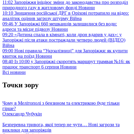
11:02
Запоріжжя ініціює зміни до законодавства про розподіл
природного газу в житловому фонді
Новини
10:10
Знищення російської ДРГ в Оріхові потрапило на відео:
аналітик оцінив загрозу штурму
Війна
09:46
У Запоріжжі 660 мешканців залишилися без води:
адреси та місце підвозу
Новини
09:20
«Дитина спала в кімнаті, коли дрон вдарив у дах»: у
Запоріжжі після атаки постраждали четверо людей (ВІДЕО)
Війна
09:00
Нові правила “Укрзалізниці” для Запоріжжя: як купити
квиток на поїзд
Новини
08:40
Із 10:00 у Запоріжжі скоротять маршрут трамвая №16: як
працює транспорт 6 серпня
Новини
Всі новини
Точки зору
Чому в Мелітополі з бензином та електрикою буде тільки
гірше?
Олександр Чубукін
Безперевна тривога, якої тепер не чути… Нові загрози та
виклики для запоріжців