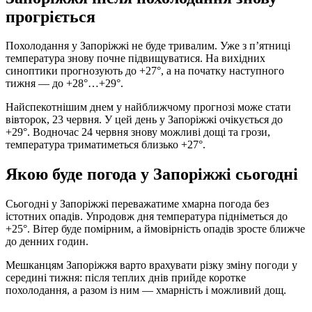
прогріється
Похолодання у Запоріжжі не буде тривалим. Уже з п’ятниці
температура знову почне підвищуватися. На вихідних
синоптики прогнозують до +27°, а на початку наступного
тижня — до +28°…+29°.
Найспекотнішим днем у найближчому прогнозі може стати
вівторок, 23 червня. У цей день у Запоріжжі очікується до
+29°. Водночас 24 червня знову можливі дощі та грози,
температура триматиметься близько +27°.
Якою буде погода у Запоріжжі сьогодні
Сьогодні у Запоріжжі переважатиме хмарна погода без
істотних опадів. Упродовж дня температура підніметься до
+25°. Вітер буде помірним, а ймовірність опадів зросте ближче
до денних годин.
Мешканцям Запоріжжя варто врахувати різку зміну погоди у
середині тижня: після теплих днів прийде коротке
похолодання, а разом із ним — хмарність і можливий дощ.