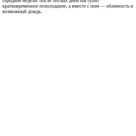
середине недели: после тёплых дней наступит
кратковременное похолодание, а вместе с ним — облачность и
возможный дождь.