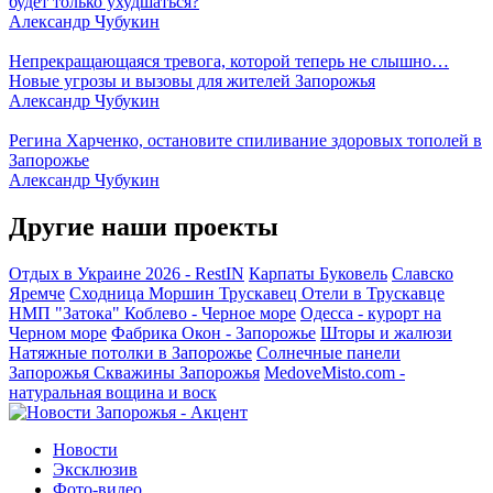
будет только ухудшаться?
Александр Чубукин
Непрекращающаяся тревога, которой теперь не слышно…
Новые угрозы и вызовы для жителей Запорожья
Александр Чубукин
Регина Харченко, остановите спиливание здоровых тополей в
Запорожье
Александр Чубукин
Другие наши проекты
Отдых в Украине 2026 - RestIN
Карпаты
Буковель
Славско
Яремче
Сходница
Моршин
Трускавец
Отели в Трускавце
НМП "Затока"
Коблево - Черное море
Одесса - курорт на
Черном море
Фабрика Окон - Запорожье
Шторы и жалюзи
Натяжные потолки в Запорожье
Солнечные панели
Запорожья
Скважины Запорожья
MedoveMisto.com -
натуральная вощина и воск
Новости
Эксклюзив
Фото-видео