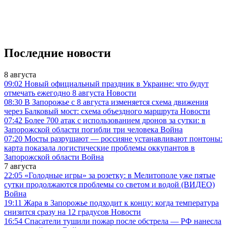
Последние новости
8 августа
09:02
Новый официальный праздник в Украине: что будут
отмечать ежегодно 8 августа
Новости
08:30
В Запорожье с 8 августа изменяется схема движения
через Балковый мост: схема объездного маршрута
Новости
07:42
Более 700 атак с использованием дронов за сутки: в
Запорожской области погибли три человека
Война
07:20
Мосты разрушают — россияне устанавливают понтоны:
карта показала логистические проблемы оккупантов в
Запорожской области
Война
7 августа
22:05
«Голодные игры» за розетку: в Мелитополе уже пятые
сутки продолжаются проблемы со светом и водой (ВИДЕО)
Война
19:11
Жара в Запорожье подходит к концу: когда температура
снизится сразу на 12 градусов
Новости
16:54
Спасатели тушили пожар после обстрела — РФ нанесла