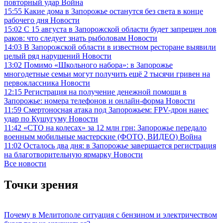
повторный удар
Война
15:55
Какие дома в Запорожье останутся без света в конце
рабочего дня
Новости
15:02
С 15 августа в Запорожской области будет запрещен лов
раков: что следует знать рыболовам
Новости
14:03
В Запорожской области в известном ресторане выявили
целый ряд нарушений
Новости
13:02
Помимо «Школьного набора»: в Запорожье
многодетные семьи могут получить ещё 2 тысячи гривен на
первоклассника
Новости
12:15
Регистрация на получение денежной помощи в
Запорожье: номера телефонов и онлайн-форма
Новости
11:59
Смертоносная атака под Запорожьем: FPV-дрон нанес
удар по Кушугуму
Новости
11:42
«СТО на колесах» за 12 млн грн: Запорожье передало
военным мобильные мастерские (ФОТО, ВИДЕО)
Война
11:02
Осталось два дня: в Запорожье завершается регистрация
на благотворительную ярмарку
Новости
Все новости
Точки зрения
Почему в Мелитополе ситуация с бензином и электричеством