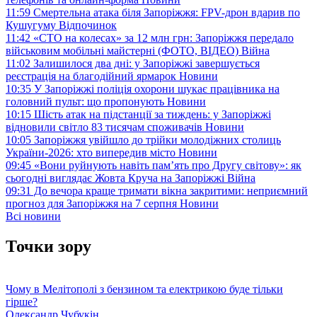
11:59
Смертельна атака біля Запоріжжя: FPV-дрон вдарив по
Кушугуму
Відпочинок
11:42
«СТО на колесах» за 12 млн грн: Запоріжжя передало
військовим мобільні майстерні (ФОТО, ВІДЕО)
Війна
11:02
Залишилося два дні: у Запоріжжі завершується
реєстрація на благодійний ярмарок
Новини
10:35
У Запоріжжі поліція охорони шукає працівника на
головний пульт: що пропонують
Новини
10:15
Шість атак на підстанції за тиждень: у Запоріжжі
відновили світло 83 тисячам споживачів
Новини
10:05
Запоріжжя увійшло до трійки молодіжних столиць
України-2026: хто випередив місто
Новини
09:45
«Вони руйнують навіть пам’ять про Другу світову»: як
сьогодні виглядає Жовта Круча на Запоріжжі
Війна
09:31
До вечора краще тримати вікна закритими: неприємний
прогноз для Запоріжжя на 7 серпня
Новини
Всі новини
Точки зору
Чому в Мелітополі з бензином та електрикою буде тільки
гірше?
Олександр Чубукін