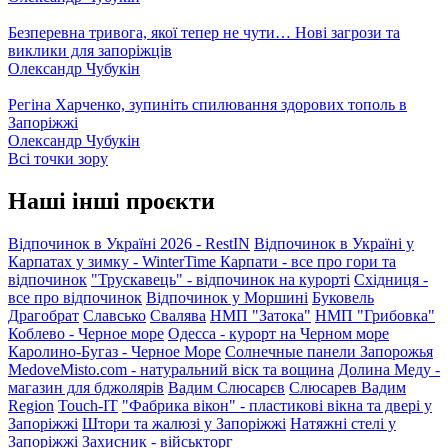
Безперевна тривога, якої тепер не чути… Нові загрози та
виклики для запоріжців
Олександр Чубукін
Регіна Харченко, зупиніть спилювання здорових тополь в
Запоріжжі
Олександр Чубукін
Всі точки зору
Наші інші проєкти
Відпочинок в Україні 2026 - RestIN
Відпочинок в Україні у
Карпатах у зимку - WinterTime
Карпати - все про гори та
відпочинок
"Трускавець" - відпочинок на курорті
Східниця -
все про відпочинок
Відпочинок у Моршині
Буковель
Драгобрат
Славсько
Свалява
НМП "Затока"
НМП "Грибовка"
Коблево - Черное море
Одесса - курорт на Черном море
Каролино-Бугаз - Черное Море
Солнечные панели Запорожья
MedoveMisto.com - натуральний віск та вощина
Долина Меду -
магазин для бджолярів
Вадим Слюсарєв
Слюсарев Вадим
Region
Touch-IT
"Фабрика вікон" - пластикові вікна та двері у
Запоріжжі
Штори та жалюзі у Запоріжжі
Натяжні стелі у
Запоріжжі
Захисник - військторг