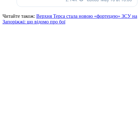
Читайте також:
Верхня Терса стала новою «фортецею» ЗСУ на
Запоріжжі: що відомо про бої