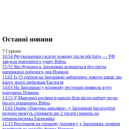
Останні новини
7 Серпня
16:54
Рятувальники гасили пожежу після обстрілу — РФ
завдала повторного удару
Війна
15:55
Які будинки в Запоріжжі залишаться без світла
наприкінці робочого дня
Новини
15:02
Із 15 серпня на Запоріжжі заборонять ловити раків: що
варто знати рибалкам
Екологія
14:03
На Запоріжжі у відомому ресторані виявили купу
порушень
Новини
13:15
У Марганці росіяни вдарили біля місця набору води:
багато поранених
Війна
13:02
Окрім «Пакунка школяра»: у Запоріжжі багатодітні
родини можуть отримати ще 2 тисячі гривень на
першокласника
Економіка
12:15
Реєстрація на грошову допомогу у Запоріжжі: номери
телефонів та онлайн-форма
Новини