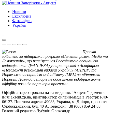
Новини
Ексклюзив
Фото-відео
Україна
Проєкт
здійснено за підтримки програми «Сильніші разом: Медіа та
Демократія», що реалізується Всесвітньою асоціацією
видавців новин (WAN-IFRA) у партнерстві з Асоціацією
«Незалежні регіональні видавці України» (АНРВУ) та
Норвезькою асоціацією медіабізнесу (MBL) за підтримки
Норвегії. Погляди авторів не обов’язково відображають
офіційну позицію партнерів програми.
Офіційна зареєстрована назва видання: “Акцент”, доменне
ім’я: akzent.zp.ua, ідентифікатор онлайн-медіа в Реєстрі: R40-
06127. Поштова адреса: 49083, Україна, м. Дніпро, проспект
Слобожанський, буд. 40 А. Телефон: +38 (068) 859-24-88.
Головний редактор Чубукін Олександр