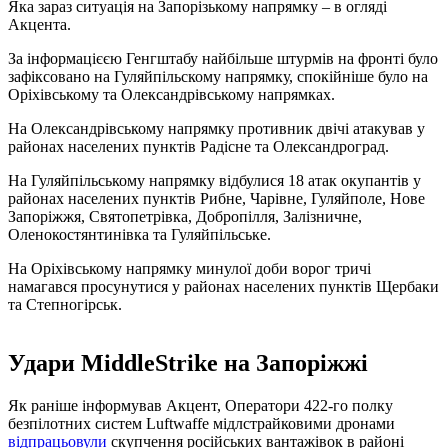
Яка зараз ситуація на Запорізькому напрямку – в огляді
Акцента.
За інформацієєю Генгштабу найбільше штурмів на фронті було
зафіксовано на Гуляйпільскому напрямку, спокійніше було на
Оріхівському та Олександрівському напрямках.
На Олександрівському напрямку противник двічі атакував у
районах населених пунктів Радісне та Олександроград.
На Гуляйпільському напрямку відбулися 18 атак окупантів у
районах населених пунктів Рибне, Чарівне, Гуляйполе, Нове
Запоріжжя, Святопетрівка, Добропілля, Залізничне,
Оленокостянтинівка та Гуляйпільське.
На Оріхівському напрямку минулої доби ворог тричі
намагався просунутися у районах населених пунктів Щербаки
та Степногірськ.
Удари MiddleStrike на Запоріжжі
Як раніше інформував Акцент, Оператори 422-го полку
безпілотних систем Luftwaffe мідлстрайковими дронами
відпрацьовули
скупчення російських вантажівок в районі