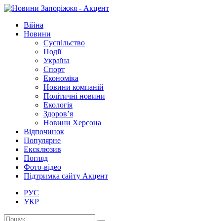
Війна
Новини
Суспільство
Події
Україна
Спорт
Економіка
Новини компаній
Політичні новини
Екологія
Здоров’я
Новини Херсона
Відпочинок
Популярне
Ексклюзив
Погляд
Фото-відео
Підтримка сайту Акцент
РУС
УКР