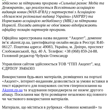
здійснено за підтримки програми «Сильніші разом: Медіа та
Демократія», що реалізується Всесвітньою асоціацією
видавців новин (WAN-IFRA) у партнерстві з Асоціацією
«Незалежні регіональні видавці України» (АНРВУ) та
Норвезькою асоціацією медіабізнесу (MBL) за підтримки
Норвегії. Погляди авторів не обов’язково відображають
офіційну позицію партнерів програми.
Офіційна зареєстрована назва видання: “Акцент”, доменне
ім’я: akzent.zp.ua, ідентифікатор онлайн-медіа в Реєстрі: R40-
06127. Поштова адреса: 49083, Україна, м. Дніпро, проспект
Слобожанський, буд. 40 А. Телефон: +38 (068) 859-24-88.
Головний редактор Чубукін Олександр
Управління сайтом здійснюється ТОВ “ГПП Акцент”, код
ЄДРПОУ 39404303
Використання будь-яких матеріалів, розміщених на порталі
«Акцент», інтернет-виданням дозволяється за умови вставки в
текст відкритого для пошукових систем гіперпосилання на
Akzent.zp.ua
та згадування першоджерела не нижче другого
абзацу. Посилання має бути розміщене незалежно від повного
чи часткового використання матеріалів.
Матеріали, що містяться в рубриках «Новини компаній» та