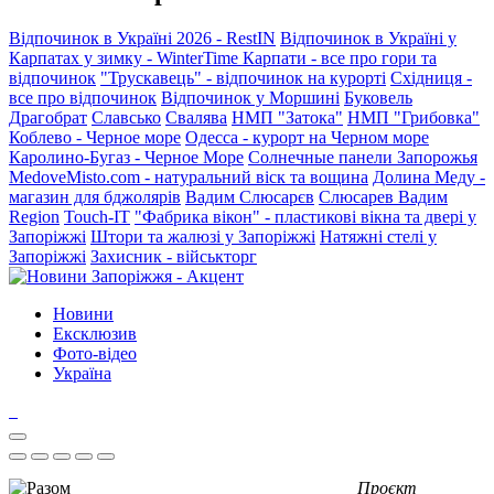
Відпочинок в Україні 2026 - RestIN
Відпочинок в Україні у
Карпатах у зимку - WinterTime
Карпати - все про гори та
відпочинок
"Трускавець" - відпочинок на курорті
Східниця -
все про відпочинок
Відпочинок у Моршині
Буковель
Драгобрат
Славсько
Свалява
НМП "Затока"
НМП "Грибовка"
Коблево - Черное море
Одесса - курорт на Черном море
Каролино-Бугаз - Черное Море
Солнечные панели Запорожья
MedoveMisto.com - натуральний віск та вощина
Долина Меду -
магазин для бджолярів
Вадим Слюсарєв
Слюсарев Вадим
Region
Touch-IT
"Фабрика вікон" - пластикові вікна та двері у
Запоріжжі
Штори та жалюзі у Запоріжжі
Натяжні стелі у
Запоріжжі
Захисник - військторг
Новини
Ексклюзив
Фото-відео
Україна
Проєкт