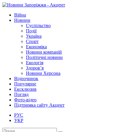
Війна
Новини
Суспільство
Події
Україна
Спорт
Економіка
Новини компаній
Політичні новини
Екологія
Здоров’я
Новини Херсона
Відпочинок
Популярне
Ексклюзив
Погляд
Фото-відео
Підтримка сайту Акцент
РУС
УКР