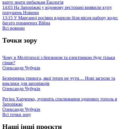
варто знати рибалкам
Екологія
14:03
На Запоріжжі у відомому ресторані виявили купу
порушень
Новини
13:15
У Марганці росіяни вдарили біля місця набору води:
багато поранених
Війна
Всі новини
Точки зору
Чому в Мелітополі з бензином та електрикою буде тільки
гірше?
Олександр Чубукін
Безперевна тривога, якої тепер не чути… Нові загрози та
виклики для запоріжців
Олександр Чубукін
Регіна Харченко, зупиніть спилювання здорових тополь в
Запоріжжі
Олександр Чубукін
Всі точки зору
Наші інші проєкти