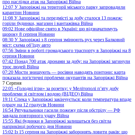
про наслідки атак на Запоріжжі
Війна
12:07
У Запоріжжі на території міського парку запровадили
карантин
Новини
11:08
У Запоріжжі та передмісті за добу сталося 13 пожеж:
горіли будинки, магазин і вантажівка
Війна
09:02
Нове офіційне свято в Україні: що відзначатимуть
щороку 8 серпня
Новини
08:30
У Запоріжжі з 8 серпня змінюють рух через Балковий
міст: схема об’їзду
авто
07:56
Зміни в роботі громадського траспорту в Запоріжжі на 8
серпня
Новини
07:42
Понад 700 атак дронами за добу: на Запоріжжі загинули
троє людей
Війна
07:20
Мости знищують — росіяни наводять понтони: карта
показала логістичні проблеми окупантів на Запоріжжі
Війна
7 Серпня
22:05
«Голодні ігри» за розетку: у Мелітополі п’яту добу
проблеми зі світлом і водою (ВІДЕО)
Війна
19:11
Спека у Запоріжжі закінчується: коли температура впаде
одразу на 12 градусів
Новини
16:54
Рятувальники гасили пожежу після обстрілу — РФ
завдала повторного удару
Війна
15:55
Які будинки в Запоріжжі залишаться без світла
наприкінці робочого дня
Новини
15:02
Із 15 серпня на Запоріжжі заборонять ловити раків: що