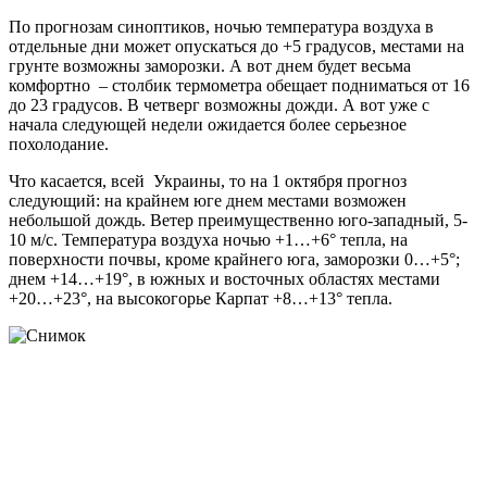
По прогнозам синоптиков, ночью температура воздуха в
отдельные дни может опускаться до +5 градусов, местами на
грунте возможны заморозки. А вот днем будет весьма
комфортно – столбик термометра обещает подниматься от 16
до 23 градусов. В четверг возможны дожди. А вот уже с
начала следующей недели ожидается более серьезное
похолодание.
Что касается, всей Украины, то на 1 октября прогноз
следующий: на крайнем юге днем местами возможен
небольшой дождь. Ветер преимущественно юго-западный, 5-
10 м/с. Температура воздуха ночью +1…+6° тепла, на
поверхности почвы, кроме крайнего юга, заморозки 0…+5°;
днем +14…+19°, в южных и восточных областях местами
+20…+23°, на высокогорье Карпат +8…+13° тепла.