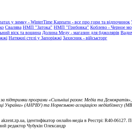
патах у зимку - WinterTime
Карпати - все про гори та відпочинок
ко
Свалява
НМП "Затока"
НМП "Грибовка"
Коблево - Черное мо
ьний віск та вощина
Долина Меду - магазин для бджолярів
Вади
іжжі
Натяжні стелі у Запоріжжі
Захисник - військторг
 за підтримки програми «Сильніші разом: Медіа та Демократія»,
ці України» (АНРВУ) та Норвезькою асоціацією медіабізнесу (MBL
akzent.zp.ua, ідентифікатор онлайн-медіа в Реєстрі: R40-06127. П
вний редактор Чубукін Олександр