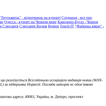
"Трускавець" - відпочинок на курорті
Східниця - все про
ре
Одесса - курорт на Черном море
Каролино-Бугаз - Черное
м Слюсарєв
Слюсарев Вадим
Region
Touch-IT
"Фабрика вікон" -
 що реалізується Всесвітньою асоціацією видавців новин (WAN-
) за підтримки Норвегії. Погляди авторів не обов’язково
оштова адреса: 49083, Україна, м. Дніпро, проспект