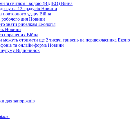
еми зі світлом і водою (ВІДЕО)
Війна
дразу на 12 градусів
Новини
а повторного удару
Війна
і робочого дня
Новини
арто знати рибалкам
Екологія
ень
Новини
ато поранених
Війна
ни можуть отримати ще 2 тисячі гривень на першокласника
Еконо
лефонів та онлайн-форма
Новини
Кушугуму
Відпочинок
?
ки для запоріжців
ріжжі