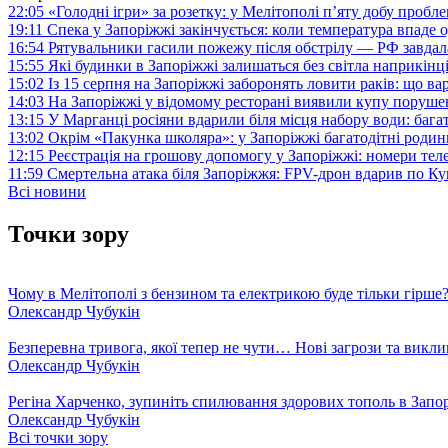
22:05
«Голодні ігри» за розетку: у Мелітополі п’яту добу пробл
19:11
Спека у Запоріжжі закінчується: коли температура впаде о
16:54
Рятувальники гасили пожежу після обстрілу — РФ завдал
15:55
Які будинки в Запоріжжі залишаться без світла наприкінц
15:02
Із 15 серпня на Запоріжжі заборонять ловити раків: що в
14:03
На Запоріжжі у відомому ресторані виявили купу поруш
13:15
У Марганці росіяни вдарили біля місця набору води: баг
13:02
Окрім «Пакунка школяра»: у Запоріжжі багатодітні роди
12:15
Реєстрація на грошову допомогу у Запоріжжі: номери те
11:59
Смертельна атака біля Запоріжжя: FPV-дрон вдарив по 
Всі новини
Точки зору
Чому в Мелітополі з бензином та електрикою буде тільки гірше
Олександр Чубукін
Безперевна тривога, якої тепер не чути… Нові загрози та викли
Олександр Чубукін
Регіна Харченко, зупиніть спилювання здорових тополь в Запо
Олександр Чубукін
Всі точки зору