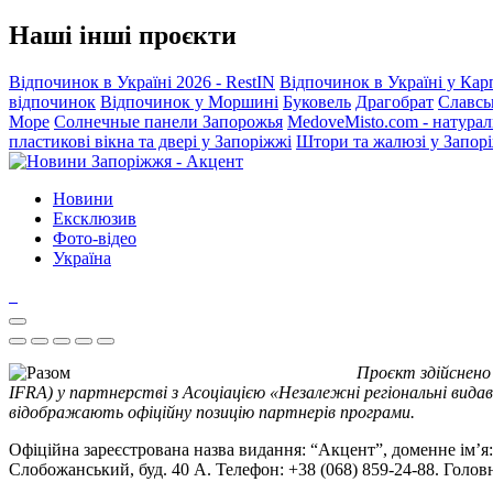
Наші інші проєкти
Відпочинок в Україні 2026 - RestIN
Відпочинок в Україні у Кар
відпочинок
Відпочинок у Моршині
Буковель
Драгобрат
Славсь
Море
Солнечные панели Запорожья
MedoveMisto.com - натурал
пластикові вікна та двері у Запоріжжі
Штори та жалюзі у Запор
Новини
Ексклюзив
Фото-відео
Україна
Проєкт здійснено
IFRA) у партнерстві з Асоціацією «Незалежні регіональні видав
відображають офіційну позицію партнерів програми.
Офіційна зареєстрована назва видання: “Акцент”, доменне ім’я: 
Слобожанський, буд. 40 А. Телефон: +38 (068) 859-24-88. Голо