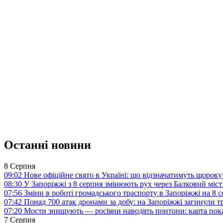
Останні новини
8 Серпня
09:02
Нове офіційне свято в Україні: що відзначатимуть щороку
08:30
У Запоріжжі з 8 серпня змінюють рух через Балковий міст:
07:56
Зміни в роботі громадського траспорту в Запоріжжі на 8 
07:42
Понад 700 атак дронами за добу: на Запоріжжі загинули 
07:20
Мости знищують — росіяни наводять понтони: карта пока
7 Серпня