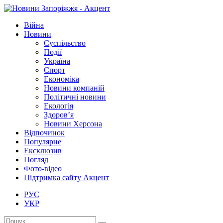
Війна
Новини
Суспільство
Події
Україна
Спорт
Економіка
Новини компаній
Політичні новини
Екологія
Здоров’я
Новини Херсона
Відпочинок
Популярне
Ексклюзив
Погляд
Фото-відео
Підтримка сайту Акцент
РУС
УКР