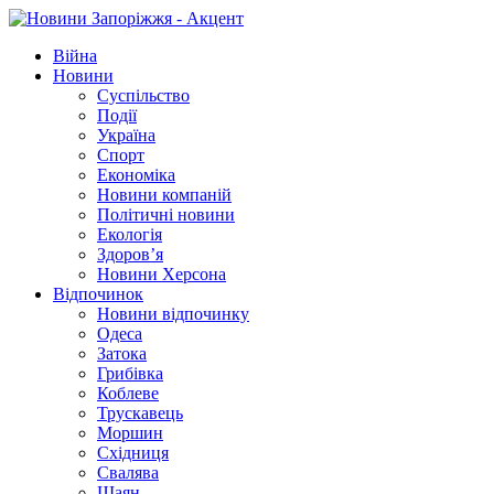
Війна
Новини
Суспільство
Події
Україна
Спорт
Економіка
Новини компаній
Політичні новини
Екологія
Здоров’я
Новини Херсона
Відпочинок
Новини відпочинку
Одеса
Затока
Грибівка
Коблеве
Трускавець
Моршин
Східниця
Свалява
Шаян