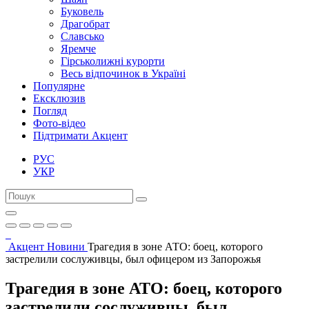
Буковель
Драгобрат
Славсько
Яремче
Гірськолижні курорти
Весь відпочинок в Україні
Популярне
Ексклюзив
Погляд
Фото-відео
Підтримати Акцент
РУС
УКР
Акцент
Новини
Трагедия в зоне АТО: боец, которого
застрелили сослуживцы, был офицером из Запорожья
Трагедия в зоне АТО: боец, которого
застрелили сослуживцы, был