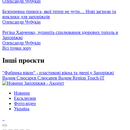
Олександр Чубукін
Безперевна тривога, якої тепер не чути… Нові загрози та
виклики для запоріжців
Олександр Чубукін
Регіна Харченко, зупиніть спилювання здорових тополь в
Запоріжжі
Олександр Чубукін
Всі точки зору
Інші проєкти
"Фабрика вікон" - пластикові вікна та двері у Запоріжжі
Вадим Слюсарєв
Слюсарев Вадим
Region
Touch-IT
Новини
Ексклюзив
Фото-відео
Україна