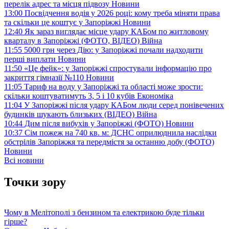
перелік адрес та місця підвозу
Новини
13:00
Посвідчення водія у 2026 році: кому треба міняти права
та скільки це коштує у Запоріжжі
Новини
12:40
Як зараз виглядає місце удару КАБом по житловому
кварталу в Запоріжжі (ФОТО, ВІДЕО)
Війна
11:55
5000 грн через Дію: у Запоріжжі почали надходити
перші виплати
Новини
11:50
«Це фейк»: у Запоріжжі спростували інформацію про
закриття гімназії №110
Новини
11:05
Тариф на воду у Запоріжжі та області може зрости:
скільки коштуватимуть 3, 5 і 10 кубів
Економіка
11:04
У Запоріжжі після удару КАБом люди серед понівечених
будинків шукають близьких (ВІДЕО)
Війна
10:44
Дим після вибухів у Запоріжжі (ФОТО)
Новини
10:37
Сім пожеж на 740 кв. м: ДСНС оприлюднила наслідки
обстрілів Запоріжжя та передмістя за останню добу (ФОТО)
Новини
Всі новини
Точки зору
Чому в Мелітополі з бензином та електрикою буде тільки
гірше?