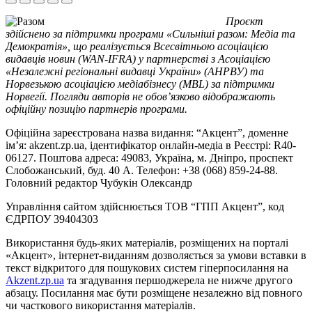
Проєкт
здійснено за підтримки програми «Сильніші разом: Медіа та
Демократія», що реалізується Всесвітньою асоціацією
видавців новин (WAN-IFRA) у партнерстві з Асоціацією
«Незалежні регіональні видавці України» (АНРВУ) та
Норвезькою асоціацією медіабізнесу (MBL) за підтримки
Норвегії. Погляди авторів не обов’язково відображають
офіційну позицію партнерів програми.
Офіційна зареєстрована назва видання: “Акцент”, доменне
ім’я: akzent.zp.ua, ідентифікатор онлайн-медіа в Реєстрі: R40-
06127. Поштова адреса: 49083, Україна, м. Дніпро, проспект
Слобожанський, буд. 40 А. Телефон: +38 (068) 859-24-88.
Головний редактор Чубукін Олександр
Управління сайтом здійснюється ТОВ “ГПП Акцент”, код
ЄДРПОУ 39404303
Використання будь-яких матеріалів, розміщених на порталі
«Акцент», інтернет-виданням дозволяється за умови вставки в
текст відкритого для пошукових систем гіперпосилання на
Akzent.zp.ua
та згадування першоджерела не нижче другого
абзацу. Посилання має бути розміщене незалежно від повного
чи часткового використання матеріалів.