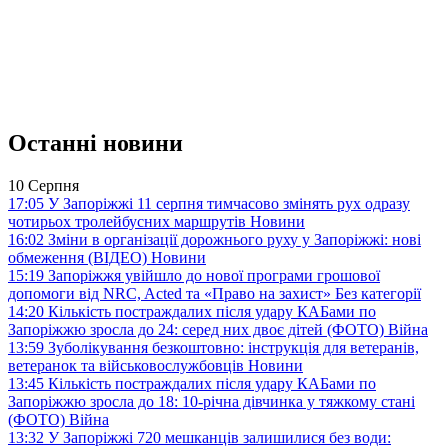
Останні новини
10 Серпня
17:05
У Запоріжжі 11 серпня тимчасово змінять рух одразу
чотирьох тролейбусних маршрутів
Новини
16:02
Зміни в організації дорожнього руху у Запоріжжі: нові
обмеження (ВІДЕО)
Новини
15:19
Запоріжжя увійшло до нової програми грошової
допомоги від NRC, Acted та «Право на захист»
Без категорії
14:20
Кількість постраждалих після удару КАБами по
Запоріжжю зросла до 24: серед них двоє дітей (ФОТО)
Війна
13:59
Зуболікування безкоштовно: інструкція для ветеранів,
ветеранок та військовослужбовців
Новини
13:45
Кількість постраждалих після удару КАБами по
Запоріжжю зросла до 18: 10-річна дівчинка у тяжкому стані
(ФОТО)
Війна
13:32
У Запоріжжі 720 мешканців залишилися без води: