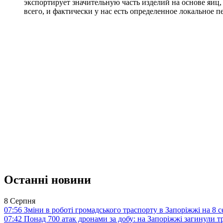
экспортирует значительную часть изделий на основе яиц, 
всего, и фактически у нас есть определенное локальное 
Останні новини
8 Серпня
07:56
Зміни в роботі громадського траспорту в Запоріжжі на 8 
07:42
Понад 700 атак дронами за добу: на Запоріжжі загинули 