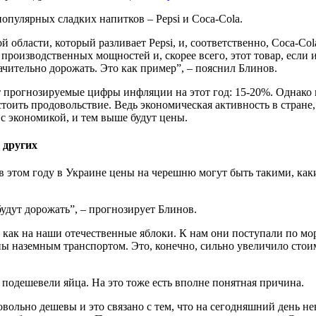
опулярных сладких напитков – Pepsi и Coca-Cola.
 области, который разливает Pepsi, и, соответственно, Coca-Col
производственных мощностей и, скорее всего, этот товар, если и
чительно дорожать. Это как пример”, – пояснил Блинов.
 прогнозируемые цифры инфляции на этот год: 15-20%. Однако на
тоить продовольствие. Ведь экономическая активность в стране, 
 с экономикой, и тем выше будут цены.
 других
, в этом году в Украине цены на черешню могут быть такими, ка
удут дорожать”, – прогнозирует Блинов.
как на наши отечественные яблоки. К нам они поступали по мо
пы наземным транспортом. Это, конечно, сильно увеличило стои
я подешевели яйца. На это тоже есть вполне понятная причина.
вольно дешевы и это связано с тем, что на сегодняшний день н