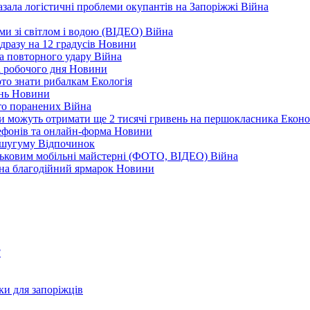
зала логістичні проблеми окупантів на Запоріжжі
Війна
еми зі світлом і водою (ВІДЕО)
Війна
дразу на 12 градусів
Новини
а повторного удару
Війна
і робочого дня
Новини
арто знати рибалкам
Екологія
ень
Новини
ато поранених
Війна
ни можуть отримати ще 2 тисячі гривень на першокласника
Еконо
лефонів та онлайн-форма
Новини
Кушугуму
Відпочинок
йськовим мобільні майстерні (ФОТО, ВІДЕО)
Війна
 на благодійний ярмарок
Новини
?
ки для запоріжців