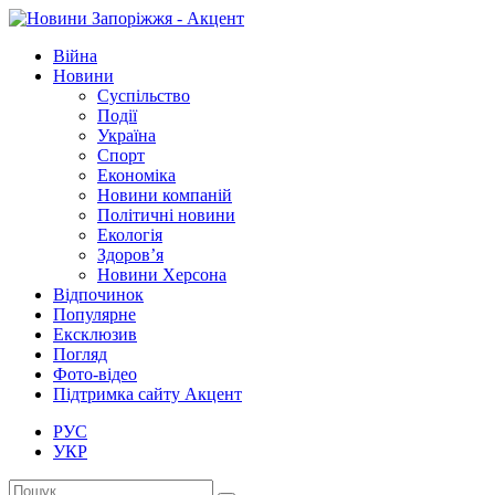
Війна
Новини
Суспільство
Події
Україна
Спорт
Економіка
Новини компаній
Політичні новини
Екологія
Здоров’я
Новини Херсона
Відпочинок
Популярне
Ексклюзив
Погляд
Фото-відео
Підтримка сайту Акцент
РУС
УКР