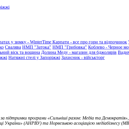
ріжжі
патах у зимку - WinterTime
Карпати - все про гори та відпочинок
ко
Свалява
НМП "Затока"
НМП "Грибовка"
Коблево - Черное мо
ьний віск та вощина
Долина Меду - магазин для бджолярів
Вади
іжжі
Натяжні стелі у Запоріжжі
Захисник - військторг
 за підтримки програми «Сильніші разом: Медіа та Демократія»,
ці України» (АНРВУ) та Норвезькою асоціацією медіабізнесу (MBL