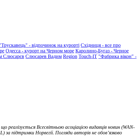
"Трускавець" - відпочинок на курорті
Східниця - все про
ре
Одесса - курорт на Черном море
Каролино-Бугаз - Черное
м Слюсарєв
Слюсарев Вадим
Region
Touch-IT
"Фабрика вікон" -
 що реалізується Всесвітньою асоціацією видавців новин (WAN-
) за підтримки Норвегії. Погляди авторів не обов’язково