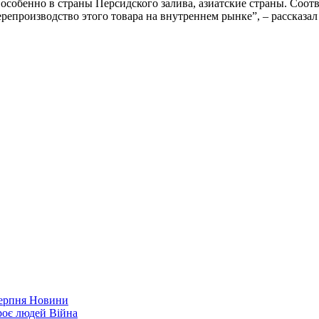
особенно в страны Персидского залива, азиатские страны. Соотв
перепроизводство этого товара на внутреннем рынке”, – рассказа
серпня
Новини
троє людей
Війна