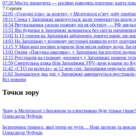
07:20
Мости знищують — росіяни наводять понтони: карта пока
7 Серпня
22:05
«Голодні ігри» за розетку: у Мелітополі п’яту добу пробл
19:11
Спека у Запоріжжі закінчується: коли температура впаде о
16:54
Рятувальники гасили пожежу після обстрілу — РФ завдал
15:55
Які будинки в Запоріжжі залишаться без світла наприкінц
15:02
Із 15 серпня на Запоріжжі заборонять ловити раків: що в
14:03
На Запоріжжі у відомому ресторані виявили купу поруш
13:15
У Марганці росіяни вдарили біля місця набору води: баг
13:02
Окрім «Пакунка школяра»: у Запоріжжі багатодітні роди
12:15
Реєстрація на грошову допомогу у Запоріжжі: номери те
11:59
Смертельна атака біля Запоріжжя: FPV-дрон вдарив по 
11:42
«СТО на колесах» за 12 млн грн: Запоріжжя передало ві
11:02
Залишилося два дні: у Запоріжжі завершується реєстрація
Всі новини
Точки зору
Чому в Мелітополі з бензином та електрикою буде тільки гірше
Олександр Чубукін
Безперевна тривога, якої тепер не чути… Нові загрози та викли
Олександр Чубукін