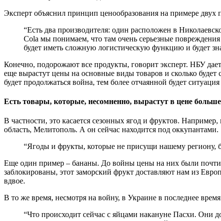
Эксперт объяснил принцип ценообразования на примере двух п
“Есть два производителя: один расположен в Николаевской
Cola мы понимаем, что там очень серьезные повреждения 
будет иметь сложную логистическую функцию и будет зна
Конечно, подорожают все продукты, говорит эксперт. НБУ дает
еще вырастут цены на основные виды товаров и сколько будет с
будет продолжаться война, тем более отчаянной будет ситуация
Есть товары, которые, несомненно, вырастут в цене больше
В частности, это касается сезонных ягод и фруктов. Например
область, Мелитополь. А он сейчас находится под оккупантами.
“Ягоды и фрукты, которые не присущи нашему региону, б
Еще один пример – бананы. До войны цены на них были почти 
заблокированы, этот заморский фрукт доставляют нам из Евро
вдвое.
В то же время, несмотря на войну, в Украине в последнее врем
“Что происходит сейчас с яйцами накануне Пасхи. Они до