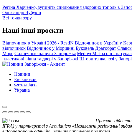
Регіна Харченко, зупиніть спилювання здорових тополь в Запо
Олександр Чубукін
Всі точки зору
Наші інші проєкти
Відпочинок в Україні 2026 - RestIN
Відпочинок в Україні у Кар
відпочинок
Відпочинок у Моршині
Буковель
Драгобрат
Славсь
Море
Солнечные панели Запорожья
MedoveMisto.com - натурал
пластикові вікна та двері у Запоріжжі
Штори та жалюзі у Запор
Новини
Ексклюзив
Фото-відео
Україна
Проєкт здійснено
IFRA) у партнерстві з Асоціацією «Незалежні регіональні видав
відображають офіційну позицію партнерів програми.