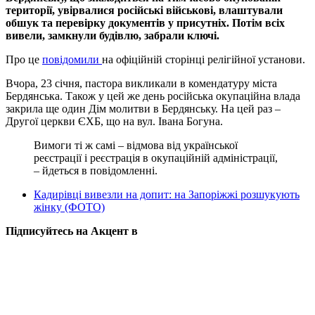
території, увірвалися російські військові, влаштували
обшук та перевірку документів у присутніх. Потім всіх
вивели, замкнули будівлю, забрали ключі.
Про це
повідомили
на офіційній сторінці релігійної установи.
Вчора, 23 січня, пастора викликали в комендатуру міста
Бердянська. Також у цей же день російська окупаційна влада
закрила ще один Дім молитви в Бердянську. На цей раз –
Другої церкви ЄХБ, що на вул. Івана Богуна.
Вимоги ті ж самі – відмова від української
реєстрації і реєстрація в окупаційній адміністрації,
– йдеться в повідомленні.
Кадирівці вивезли на допит: на Запоріжжі розшукують
жінку (ФОТО)
Підписуйтесь на Акцент в