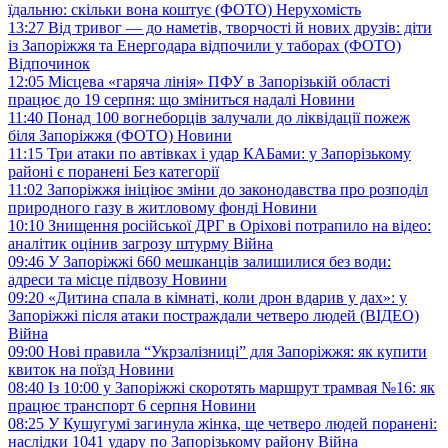
їдальню: скільки вона коштує (ФОТО)
Нерухомість
13:27
Від тривог — до наметів, творчості й нових друзів: діти
із Запоріжжя та Енергодара відпочили у таборах (ФОТО)
Відпочинок
12:05
Місцева «гаряча лінія» ПФУ в Запорізькій області
працює до 19 серпня: що зміниться надалі
Новини
11:40
Понад 100 вогнеборців залучали до ліквідації пожеж
біля Запоріжжя (ФОТО)
Новини
11:15
Три атаки по автівках і удар КАБами: у Запорізькому
районі є поранені
Без категорії
11:02
Запоріжжя ініціює зміни до законодавства про розподіл
природного газу в житловому фонді
Новини
10:10
Знищення російської ДРГ в Оріхові потрапило на відео:
аналітик оцінив загрозу штурму
Війна
09:46
У Запоріжжі 660 мешканців залишилися без води:
адреси та місце підвозу
Новини
09:20
«Дитина спала в кімнаті, коли дрон вдарив у дах»: у
Запоріжжі після атаки постраждали четверо людей (ВІДЕО)
Війна
09:00
Нові правила “Укрзалізниці” для Запоріжжя: як купити
квиток на поїзд
Новини
08:40
Із 10:00 у Запоріжжі скоротять маршрут трамвая №16: як
працює транспорт 6 серпня
Новини
08:25
У Кушугумі загинула жінка, ще четверо людей поранені:
наслідки 1041 удару по Запорізькому району
Війна