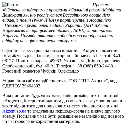
Проєкт
здійснено за підтримки програми «Сильніші разом: Медіа та
Демократія», що реалізується Всесвітньою асоціацією
видавців новин (WAN-IFRA) у партнерстві з Асоціацією
«Незалежні регіональні видавці України» (АНРВУ) та
Норвезькою асоціацією медіабізнесу (MBL) за підтримки
Норвегії. Погляди авторів не обов’язково відображають
офіційну позицію партнерів програми.
Офіційна зареєстрована назва видання: “Акцент”, доменне
ім’я: akzent.zp.ua, ідентифікатор онлайн-медіа в Реєстрі: R40-
06127. Поштова адреса: 49083, Україна, м. Дніпро, проспект
Слобожанський, буд. 40 А. Телефон: +38 (068) 859-24-88.
Головний редактор Чубукін Олександр
Управління сайтом здійснюється ТОВ “ГПП Акцент”, код
ЄДРПОУ 39404303
Використання будь-яких матеріалів, розміщених на порталі
«Акцент», інтернет-виданням дозволяється за умови вставки в
текст відкритого для пошукових систем гіперпосилання на
Akzent.zp.ua
та згадування першоджерела не нижче другого
абзацу. Посилання має бути розміщене незалежно від повного
чи часткового використання матеріалів.