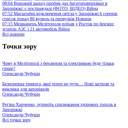
08:04
Ворожий шахед пробив дах багатоповерхівки в
Запоріжжі: є постраждалі (ФОТО, ВІДЕО)
Війна
07:52
Масштабні відключення світла у Запоріжжі 6 серпня:
список понад 80 вулиць та провулків
Новини
07:15
Мешканець Мелітополя поїхав у Ростов по бензин:
згоріли АЗС і 21 автомобіль
Війна
Всі новини
Точки зору
Чому в Мелітополі з бензином та електрикою буде тільки
гірше?
Олександр Чубукін
Безперевна тривога, якої тепер не чути… Нові загрози та
виклики для запоріжців
Олександр Чубукін
Регіна Харченко, зупиніть спилювання здорових тополь в
Запоріжжі
Олександр Чубукін
Всі точки зору