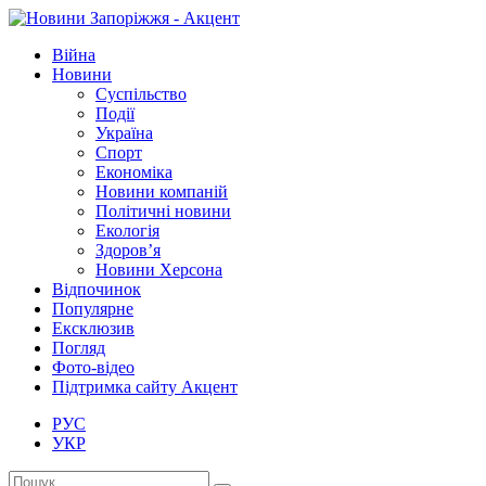
Війна
Новини
Суспільство
Події
Україна
Спорт
Економіка
Новини компаній
Політичні новини
Екологія
Здоров’я
Новини Херсона
Відпочинок
Популярне
Ексклюзив
Погляд
Фото-відео
Підтримка сайту Акцент
РУС
УКР