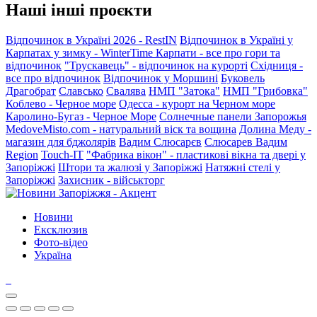
Наші інші проєкти
Відпочинок в Україні 2026 - RestIN
Відпочинок в Україні у
Карпатах у зимку - WinterTime
Карпати - все про гори та
відпочинок
"Трускавець" - відпочинок на курорті
Східниця -
все про відпочинок
Відпочинок у Моршині
Буковель
Драгобрат
Славсько
Свалява
НМП "Затока"
НМП "Грибовка"
Коблево - Черное море
Одесса - курорт на Черном море
Каролино-Бугаз - Черное Море
Солнечные панели Запорожья
MedoveMisto.com - натуральний віск та вощина
Долина Меду -
магазин для бджолярів
Вадим Слюсарєв
Слюсарев Вадим
Region
Touch-IT
"Фабрика вікон" - пластикові вікна та двері у
Запоріжжі
Штори та жалюзі у Запоріжжі
Натяжні стелі у
Запоріжжі
Захисник - військторг
Новини
Ексклюзив
Фото-відео
Україна