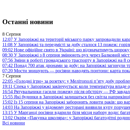
Останні новини
8 Серпня
12:07
У Запоріжжі на території міського парку запровадили ка
11:08
У Запоріжжі та передмісті за добу сталося 13 пожеж: горі
09:02
Нове офіційне свято в Україні: що відзначатимуть щороку
08:30
У Запоріжжі з 8 серпня змінюють рух через Балковий міст:
07:56
Зміни в роботі громадського траспорту в Запоріжжі на 8 
07:42
Понад 700 атак дронами за добу: на Запоріжжі загинули 
07:20
Мости знищують — росіяни наводять понтони: карта пока
7 Серпня
22:05
«Голодні ігри» за розетку: у Мелітополі п’яту добу пробл
19:11
Спека у Запоріжжі закінчується: коли температура впаде о
16:54
Рятувальники гасили пожежу після обстрілу — РФ завдал
15:55
Які будинки в Запоріжжі залишаться без світла наприкінц
15:02
Із 15 серпня на Запоріжжі заборонять ловити раків: що в
14:03
На Запоріжжі у відомому ресторані виявили купу поруш
13:15
У Марганці росіяни вдарили біля місця набору води: баг
13:02
Окрім «Пакунка школяра»: у Запоріжжі багатодітні роди
Всі новини