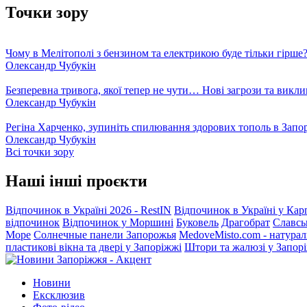
Точки зору
Чому в Мелітополі з бензином та електрикою буде тільки гірше
Олександр Чубукін
Безперевна тривога, якої тепер не чути… Нові загрози та викли
Олександр Чубукін
Регіна Харченко, зупиніть спилювання здорових тополь в Запо
Олександр Чубукін
Всі точки зору
Наші інші проєкти
Відпочинок в Україні 2026 - RestIN
Відпочинок в Україні у Кар
відпочинок
Відпочинок у Моршині
Буковель
Драгобрат
Славсь
Море
Солнечные панели Запорожья
MedoveMisto.com - натурал
пластикові вікна та двері у Запоріжжі
Штори та жалюзі у Запор
Новини
Ексклюзив