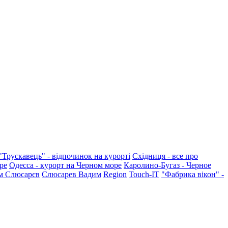
"Трускавець" - відпочинок на курорті
Східниця - все про
ре
Одесса - курорт на Черном море
Каролино-Бугаз - Черное
м Слюсарєв
Слюсарев Вадим
Region
Touch-IT
"Фабрика вікон" -