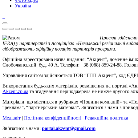
Фото-відео
Україна
Проєкт здійснено
IFRA) у партнерстві з Асоціацією «Незалежні регіональні видав
відображають офіційну позицію партнерів програми.
Офіційна зареєстрована назва видання: “Акцент”, доменне ім’я: 
Слобожанський, буд. 40 А. Телефон: +38 (068) 859-24-88. Голо
Управління сайтом здійснюється ТОВ “ГПП Акцент”, код ЄД
Використання будь-яких матеріалів, розміщених на порталі «Ак
Akzent.zp.ua
та згадування першоджерела не нижче другого абза
Матеріали, що містяться в рубриках «Новини компаній» та «По
“реклама”, “партнерський матеріал”. Зв’язатися з нами з приво
Медіакіт
|
Політика конфіденційності
|
Редакційна політика
Зв’язатися з нами:
portal.akzent@gmail.com