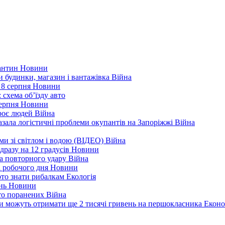
рантин
Новини
ли будинки, магазин і вантажівка
Війна
 8 серпня
Новини
 схема об’їзду
авто
серпня
Новини
троє людей
Війна
зала логістичні проблеми окупантів на Запоріжжі
Війна
еми зі світлом і водою (ВІДЕО)
Війна
дразу на 12 градусів
Новини
а повторного удару
Війна
і робочого дня
Новини
арто знати рибалкам
Екологія
ень
Новини
ато поранених
Війна
ни можуть отримати ще 2 тисячі гривень на першокласника
Еконо