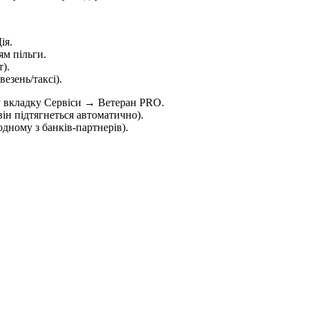
ія.
ям пільги.
).
езень/таксі).
 у вкладку Сервіси → Ветеран PRO.
він підтягнеться автоматично).
одному з банків-партнерів).