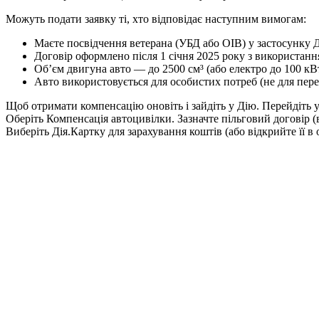
Можуть подати заявку ті, хто відповідає наступним вимогам:
Маєте посвідчення ветерана (УБД або ОІВ) у застосунку Д
Договір оформлено після 1 січня 2025 року з використанн
Об’єм двигуна авто — до 2500 см³ (або електро до 100 кВт
Авто використовується для особистих потреб (не для перев
Щоб отримати компенсацію оновіть і зайдіть у Дію. Перейдіть
Оберіть Компенсація автоцивілки. Зазначте пільговий договір (
Виберіть Дія.Картку для зарахування коштів (або відкрийте її в 