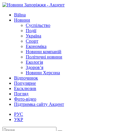
Війна
Новини
Суспільство
Події
Україна
Спорт
Економіка
Новини компаній
Політичні новини
Екологія
Здоров’я
Новини Херсона
Відпочинок
Популярне
Ексклюзив
Погляд
Фото-відео
Підтримка сайту Акцент
РУС
УКР