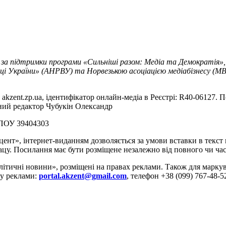
 за підтримки програми «Сильніші разом: Медіа та Демократія»,
ці України» (АНРВУ) та Норвезькою асоціацією медіабізнесу (MBL
akzent.zp.ua, ідентифікатор онлайн-медіа в Реєстрі: R40-06127. П
вний редактор Чубукін Олександр
РПОУ 39404303
цент», інтернет-виданням дозволяється за умови вставки в текс
цу. Посилання має бути розміщене незалежно від повного чи час
літичні новини», розміщені на правах реклами. Також для марк
ду реклами:
portal.akzent@gmail.com
, телефон +38 (099) 767-48-5