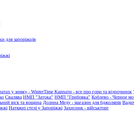
?
ки для запоріжців
ріжжі
патах у зимку - WinterTime
Карпати - все про гори та відпочинок
ко
Свалява
НМП "Затока"
НМП "Грибовка"
Коблево - Черное мо
ьний віск та вощина
Долина Меду - магазин для бджолярів
Вади
іжжі
Натяжні стелі у Запоріжжі
Захисник - військторг