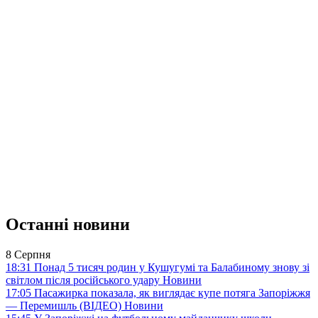
Останні новини
8 Серпня
18:31
Понад 5 тисяч родин у Кушугумі та Балабиному знову зі
світлом після російського удару
Новини
17:05
Пасажирка показала, як виглядає купе потяга Запоріжжя
— Перемишль (ВІДЕО)
Новини