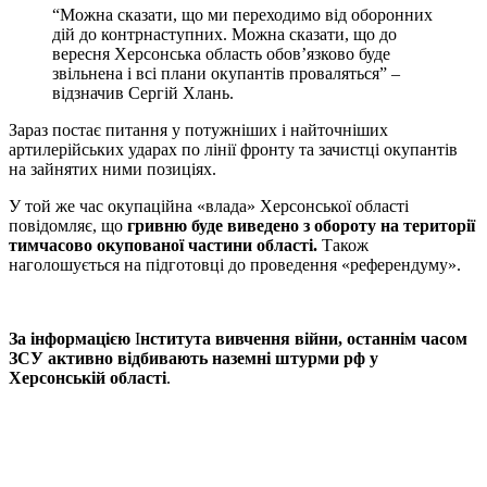
“Можна сказати, що ми переходимо від оборонних
дій до контрнаступних. Можна сказати, що до
вересня Херсонська область обов’язково буде
звільнена і всі плани окупантів проваляться” –
відзначив Сергій Хлань.
Зараз постає питання у потужніших і найточніших
артилерійських ударах по лінії фронту та зачистці окупантів
на зайнятих ними позиціях.
У той же час окупаційна «влада» Херсонської області
повідомляє, що
гривню буде виведено з обороту на території
тимчасово окупованої частини області.
Також
наголошується на підготовці до проведення «референдуму».
За інформацією
І
нститута вивчення війни, останнім часом
ЗСУ активно відбивають наземні штурми рф у
Херсонській області
.