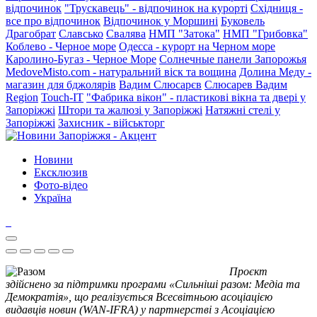
відпочинок
"Трускавець" - відпочинок на курорті
Східниця -
все про відпочинок
Відпочинок у Моршині
Буковель
Драгобрат
Славсько
Свалява
НМП "Затока"
НМП "Грибовка"
Коблево - Черное море
Одесса - курорт на Черном море
Каролино-Бугаз - Черное Море
Солнечные панели Запорожья
MedoveMisto.com - натуральний віск та вощина
Долина Меду -
магазин для бджолярів
Вадим Слюсарєв
Слюсарев Вадим
Region
Touch-IT
"Фабрика вікон" - пластикові вікна та двері у
Запоріжжі
Штори та жалюзі у Запоріжжі
Натяжні стелі у
Запоріжжі
Захисник - військторг
Новини
Ексклюзив
Фото-відео
Україна
Проєкт
здійснено за підтримки програми «Сильніші разом: Медіа та
Демократія», що реалізується Всесвітньою асоціацією
видавців новин (WAN-IFRA) у партнерстві з Асоціацією