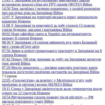
15:45
У Запоріжжі на футбольному майданчику школи
встановили захисні сітки від FPV-дронів (ФОТО)
Війна
14:50
Троє загиблих і четверо поранених: у поліції розповіли
про наслідки атак на Запоріжжі
Війна
12:07
У Запоріжжі на території міського парку запровадили
карантин
Новини
11:08
У Запоріжжі та передмісті за добу сталося 13 пожеж:
горіли будинки, магазин і вантажівка
Війна
09:02
Нове офіційне свято в Україні: що відзначатимуть
щороку 8 серпня
Новини
08:30
У Запоріжжі з 8 серпня змінюють рух через Балковий
міст: схема об’їзду
авто
07:56
Зміни в роботі громадського траспорту в Запоріжжі на 8
серпня
Новини
07:42
Понад 700 атак дронами за добу: на Запоріжжі загинули
троє людей
Війна
07:20
Мости знищують — росіяни наводять понтони: карта
показала логістичні проблеми окупантів на Запоріжжі
Війна
7 Серпня
22:05
«Голодні ігри» за розетку: у Мелітополі п’яту добу
проблеми зі світлом і водою (ВІДЕО)
Війна
19:11
Спека у Запоріжжі закінчується: коли температура впаде
одразу на 12 градусів
Новини
16:54
Рятувальники гасили пожежу після обстрілу — РФ
завдала повторного удару
Війна