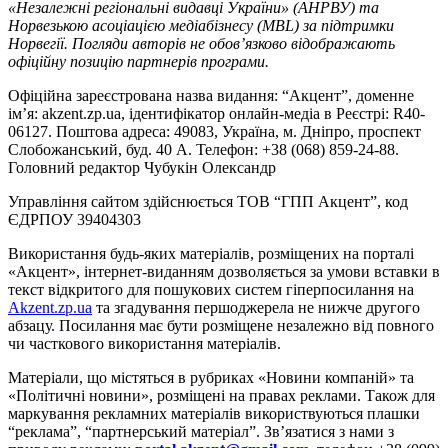
«Незалежні регіональні видавці України» (АНРВУ) та
Норвезькою асоціацією медіабізнесу (MBL) за підтримки
Норвегії. Погляди авторів не обов’язково відображають
офіційну позицію партнерів програми.
Офіційна зареєстрована назва видання: “Акцент”, доменне
ім’я: akzent.zp.ua, ідентифікатор онлайн-медіа в Реєстрі: R40-
06127. Поштова адреса: 49083, Україна, м. Дніпро, проспект
Слобожанський, буд. 40 А. Телефон: +38 (068) 859-24-88.
Головний редактор Чубукін Олександр
Управління сайтом здійснюється ТОВ “ГПП Акцент”, код
ЄДРПОУ 39404303
Використання будь-яких матеріалів, розміщених на порталі
«Акцент», інтернет-виданням дозволяється за умови вставки в
текст відкритого для пошукових систем гіперпосилання на
Akzent.zp.ua
та згадування першоджерела не нижче другого
абзацу. Посилання має бути розміщене незалежно від повного
чи часткового використання матеріалів.
Матеріали, що містяться в рубриках «Новини компаній» та
«Політичні новини», розміщені на правах реклами. Також для
маркування рекламних матеріалів використвуються плашки
“реклама”, “партнерський матеріал”. Зв’язатися з нами з