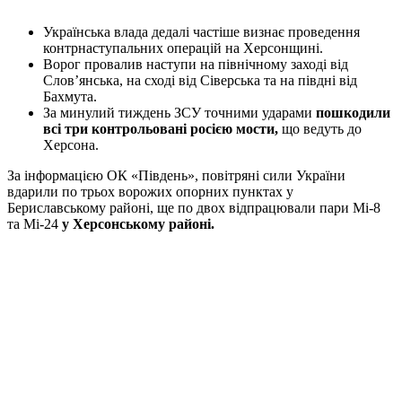
Українська влада дедалі частіше визнає проведення
контрнаступальних операцій на Херсонщині.
Ворог провалив наступи на північному заході від
Слов’янська, на сході від Сіверська та на півдні від
Бахмута.
За минулий тиждень ЗСУ точними ударами
пошкодили
всі три контрольовані росією мости,
що ведуть до
Херсона.
За інформацією ОК «Південь», повітряні сили України
вдарили по трьох ворожих опорних пунктах у
Бериславському районі, ще по двох відпрацювали пари Мі-8
та Мі-24
у Херсонському районі.