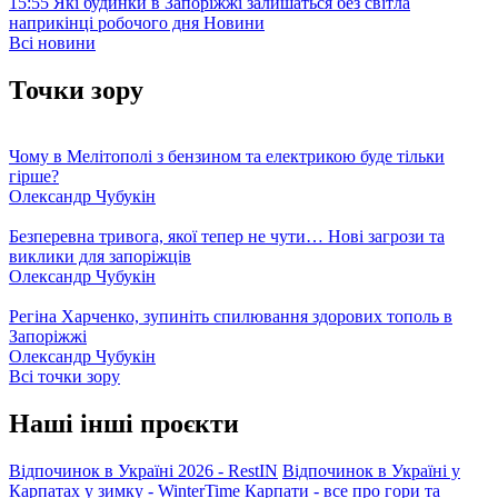
15:55
Які будинки в Запоріжжі залишаться без світла
наприкінці робочого дня
Новини
Всі новини
Точки зору
Чому в Мелітополі з бензином та електрикою буде тільки
гірше?
Олександр Чубукін
Безперевна тривога, якої тепер не чути… Нові загрози та
виклики для запоріжців
Олександр Чубукін
Регіна Харченко, зупиніть спилювання здорових тополь в
Запоріжжі
Олександр Чубукін
Всі точки зору
Наші інші проєкти
Відпочинок в Україні 2026 - RestIN
Відпочинок в Україні у
Карпатах у зимку - WinterTime
Карпати - все про гори та