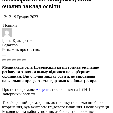
очолив заклад освіти
12:12 19 Грудня 2023
Новини
Ірина Крамаренко
Редактор
Розкажіть про статтю:
Мешканець села Нововасилівка підтримав окупацію
регіону та завдяки цьому піднявся по кар’єрним
сходинкам. Він очолив заклад освіти, де впровадив
навчальний процес за стандартами країни-агресора.
Про це повідомляє
Акцент
з посиланням на ГУНП в
Запорізькій області.
Так, 56-річний громадянин, до початку повномасштабного
вторгнення, був вчителем трудового навчання. Після окупації
Бердянська та району зрадник добровільно погодився на