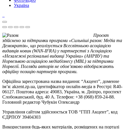
Фото-відео
Україна
Проєкт
здійснено за підтримки програми «Сильніші разом: Медіа та
Демократія», що реалізується Всесвітньою асоціацією
видавців новин (WAN-IFRA) у партнерстві з Асоціацією
«Незалежні регіональні видавці України» (АНРВУ) та
Норвезькою асоціацією медіабізнесу (MBL) за підтримки
Норвегії. Погляди авторів не обов’язково відображають
офіційну позицію партнерів програми.
Офіційна зареєстрована назва видання: “Акцент”, доменне
ім’я: akzent.zp.ua, ідентифікатор онлайн-медіа в Реєстрі: R40-
06127. Поштова адреса: 49083, Україна, м. Дніпро, проспект
Слобожанський, буд. 40 А. Телефон: +38 (068) 859-24-88.
Головний редактор Чубукін Олександр
Управління сайтом здійснюється ТОВ “ГПП Акцент”, код
ЄДРПОУ 39404303
Використання будь-яких матеріалів, розміщених на порталі