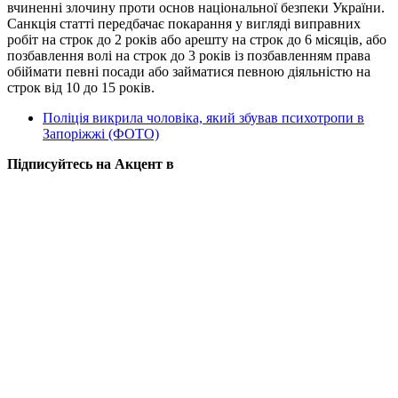
вчиненні злочину проти основ національної безпеки України.
Санкція статті передбачає покарання у вигляді виправних
робіт на строк до 2 років або арешту на строк до 6 місяців, або
позбавлення волі на строк до 3 років із позбавленням права
обіймати певні посади або займатися певною діяльністю на
строк від 10 до 15 років.
Поліція викрила чоловіка, який збував психотропи в
Запоріжжі (ФОТО)
Підписуйтесь на Акцент в