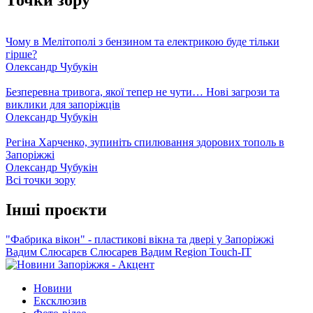
Чому в Мелітополі з бензином та електрикою буде тільки
гірше?
Олександр Чубукін
Безперевна тривога, якої тепер не чути… Нові загрози та
виклики для запоріжців
Олександр Чубукін
Регіна Харченко, зупиніть спилювання здорових тополь в
Запоріжжі
Олександр Чубукін
Всі точки зору
Інші проєкти
"Фабрика вікон" - пластикові вікна та двері у Запоріжжі
Вадим Слюсарєв
Слюсарев Вадим
Region
Touch-IT
Новини
Ексклюзив