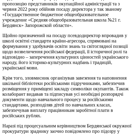
пропозицію представників окупаційної адміністрації та з
червня 2022 року обійняв посаду директора у так званому
«Государственное бюджетное общеобразовательное
учреждение «Средняя общеобразовательная школа №21 г.
Бердянск» Запорожской области».
Щойно призначений на посаду псевдодиректор впровадив у
школі освітні стандарти країни-агресора, спрямовані на
формування у здобувачів освіти знань та світоглядної позиції
щодо возвеличення російської федерації, її історичної ролі та
відповідно – заперечення культурних цінностей українського
народу, його історико-культурних надбань і традицій,
української мови.
Крім того, зловмисник організував завезення та наповнення
шкільної бібліотеки російськими підручниками, забезпечив
розміщення у приміщені закладу символіки окупантів. Також
колаборант видавав та підписував усі необхідні розпорядчі
документи щодо навчального процесу за російськими
стандартами, розподіляв дітей по навчальних класах,
забезпечував виплату працівникам заробітної плати в
російських рублях.
Наразі під процесуальним керівництвом Бердянської окружної
прокуратури зраднику заочно повідомлено про підозру у