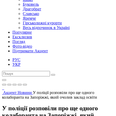
Буковель
Драгобрат
Славсько
Яремче
Гірськолижні курорти
Весь відпочинок в Україні
Популярне
Ексклюзив
Погляд
Фото-відео
Підтримати Акцент
РУС
УКР
Акцент
Новини
У поліції розповіли про ще одного
колаборанта на Запоріжжі, який очолив заклад освіти
У поліції розповіли про ще одного
колаборанта на Запоріжжі, який