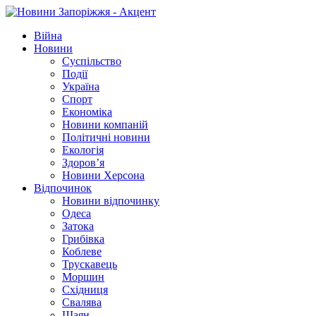
Війна
Новини
Суспільство
Події
Україна
Спорт
Економіка
Новини компаній
Політичні новини
Екологія
Здоров’я
Новини Херсона
Відпочинок
Новини відпочинку
Одеса
Затока
Грибівка
Коблеве
Трускавець
Моршин
Східниця
Свалява
Шаян