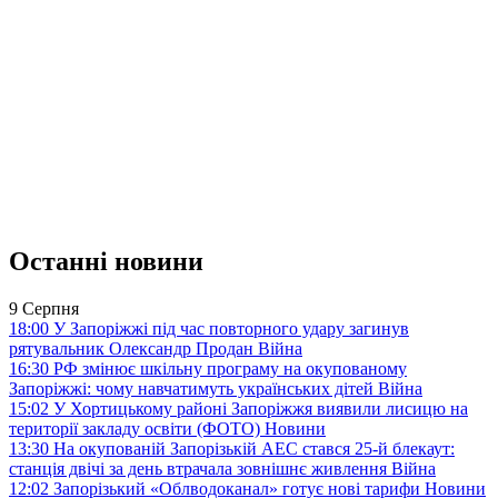
Останні новини
9 Серпня
18:00
У Запоріжжі під час повторного удару загинув
рятувальник Олександр Продан
Війна
16:30
РФ змінює шкільну програму на окупованому
Запоріжжі: чому навчатимуть українських дітей
Війна
15:02
У Хортицькому районі Запоріжжя виявили лисицю на
території закладу освіти (ФОТО)
Новини
13:30
На окупованій Запорізькій АЕС стався 25-й блекаут:
станція двічі за день втрачала зовнішнє живлення
Війна
12:02
Запорізький «Облводоканал» готує нові тарифи
Новини