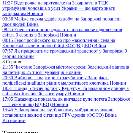
11:27
Відстрочка не врятувала: на Закарпатті в ТЦК
утримували чоловіків з усієї України — що варто знати
запоріжцям
Новини
09:36
Майже тисяча ударів за добу: на Запоріжжі поранені
двоє людей
Війна
08:55
Енергетики попереджають про ранкове відключення
світла 9 серпня в Запоріжжі
Новини
08:15
Героя російського відео про «захоплення» села на
Запоріжжі взяли в полон бійці ЗСУ (ВІДЕО)
Війна
07:57
Як працюватиме громадський транспорт у Запоріжжі 9
серпня
Новини
8 Серпня
21:35
Чи стане Запоріжжя містом-героєм: Зеленський відповів
на петицію 25 тисяч українців
Новини
20:30
Вийшов із квартири та загубився: у Запоріжжі
поліцейські знайшли рідних малолітнього хлопчика
Новини
18:31
Понад 5 тисяч родин у Кушугумі та Балабиному знову зі
світлом після російського удару
Новини
17:05
Пасажирка показала, як виглядає купе потяга Запоріжжя
— Перемишль (ВІДЕО)
Новини
15:45
У Запоріжжі на футбольному майданчику школи
встановили захисні сітки від FPV-дронів (ФОТО)
Війна
Всі новини
Точки зору