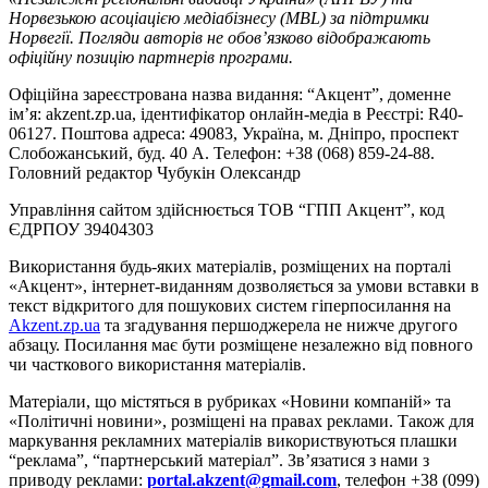
Норвезькою асоціацією медіабізнесу (MBL) за підтримки
Норвегії. Погляди авторів не обов’язково відображають
офіційну позицію партнерів програми.
Офіційна зареєстрована назва видання: “Акцент”, доменне
ім’я: akzent.zp.ua, ідентифікатор онлайн-медіа в Реєстрі: R40-
06127. Поштова адреса: 49083, Україна, м. Дніпро, проспект
Слобожанський, буд. 40 А. Телефон: +38 (068) 859-24-88.
Головний редактор Чубукін Олександр
Управління сайтом здійснюється ТОВ “ГПП Акцент”, код
ЄДРПОУ 39404303
Використання будь-яких матеріалів, розміщених на порталі
«Акцент», інтернет-виданням дозволяється за умови вставки в
текст відкритого для пошукових систем гіперпосилання на
Akzent.zp.ua
та згадування першоджерела не нижче другого
абзацу. Посилання має бути розміщене незалежно від повного
чи часткового використання матеріалів.
Матеріали, що містяться в рубриках «Новини компаній» та
«Політичні новини», розміщені на правах реклами. Також для
маркування рекламних матеріалів використвуються плашки
“реклама”, “партнерський матеріал”. Зв’язатися з нами з
приводу реклами:
portal.akzent@gmail.com
, телефон +38 (099)