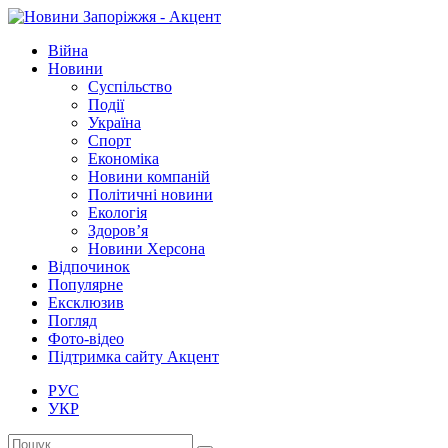
Війна
Новини
Суспільство
Події
Україна
Спорт
Економіка
Новини компаній
Політичні новини
Екологія
Здоров’я
Новини Херсона
Відпочинок
Популярне
Ексклюзив
Погляд
Фото-відео
Підтримка сайту Акцент
РУС
УКР