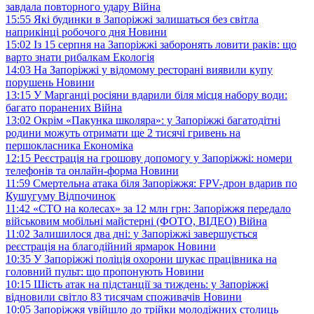
завдала повторного удару
Війна
15:55
Які будинки в Запоріжжі залишаться без світла
наприкінці робочого дня
Новини
15:02
Із 15 серпня на Запоріжжі заборонять ловити раків: що
варто знати рибалкам
Екологія
14:03
На Запоріжжі у відомому ресторані виявили купу
порушень
Новини
13:15
У Марганці росіяни вдарили біля місця набору води:
багато поранених
Війна
13:02
Окрім «Пакунка школяра»: у Запоріжжі багатодітні
родини можуть отримати ще 2 тисячі гривень на
першокласника
Економіка
12:15
Реєстрація на грошову допомогу у Запоріжжі: номери
телефонів та онлайн-форма
Новини
11:59
Смертельна атака біля Запоріжжя: FPV-дрон вдарив по
Кушугуму
Відпочинок
11:42
«СТО на колесах» за 12 млн грн: Запоріжжя передало
військовим мобільні майстерні (ФОТО, ВІДЕО)
Війна
11:02
Залишилося два дні: у Запоріжжі завершується
реєстрація на благодійний ярмарок
Новини
10:35
У Запоріжжі поліція охорони шукає працівника на
головний пульт: що пропонують
Новини
10:15
Шість атак на підстанції за тиждень: у Запоріжжі
відновили світло 83 тисячам споживачів
Новини
10:05
Запоріжжя увійшло до трійки молодіжних столиць