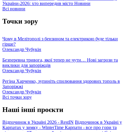
України-2026: хто випередив місто
Новини
Всі новини
Точки зору
Чому в Мелітополі з бензином та електрикою буде тільки
гірше?
Олександр Чубукін
Безперевна тривога, якої тепер не чути… Нові загрози та
виклики для запоріжців
Олександр Чубукін
Регіна Харченко, зупиніть спилювання здорових тополь в
Запоріжжі
Олександр Чубукін
Всі точки зору
Наші інші проєкти
Відпочинок в Україні 2026 - RestIN
Відпочинок в Україні у
Карпатах у зимку - WinterTime
Карпати - все про гори та