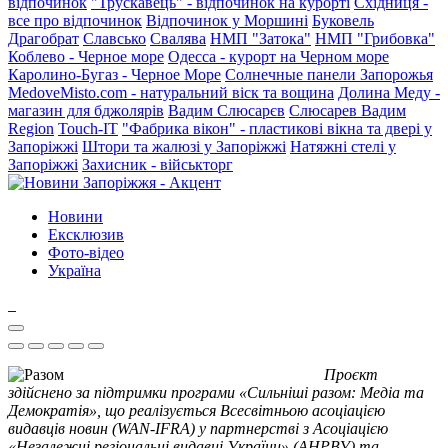
відпочинок
"Трускавець" - відпочинок на курорті
Східниця -
все про відпочинок
Відпочинок у Моршині
Буковель
Драгобрат
Славсько
Свалява
НМП "Затока"
НМП "Грибовка"
Коблево - Черное море
Одесса - курорт на Черном море
Каролино-Бугаз - Черное Море
Солнечные панели Запорожья
MedoveMisto.com - натуральний віск та вощина
Долина Меду -
магазин для бджолярів
Вадим Слюсарєв
Слюсарев Вадим
Region
Touch-IT
"Фабрика вікон" - пластикові вікна та двері у
Запоріжжі
Штори та жалюзі у Запоріжжі
Натяжні стелі у
Запоріжжі
Захисник - військторг
Новини
Ексклюзив
Фото-відео
Україна
Проєкт
здійснено за підтримки програми «Сильніші разом: Медіа та
Демократія», що реалізується Всесвітньою асоціацією
видавців новин (WAN-IFRA) у партнерстві з Асоціацією
«Незалежні регіональні видавці України» (АНРВУ) та