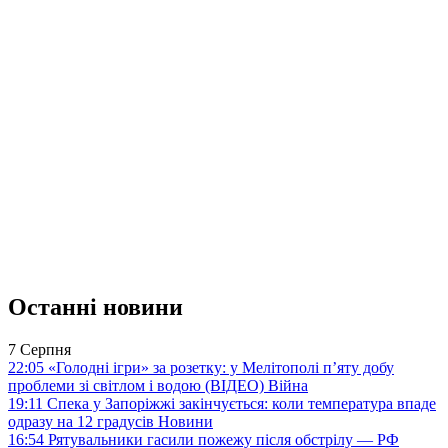
Останні новини
7 Серпня
22:05
«Голодні ігри» за розетку: у Мелітополі п’яту добу
проблеми зі світлом і водою (ВІДЕО)
Війна
19:11
Спека у Запоріжжі закінчується: коли температура впаде
одразу на 12 градусів
Новини
16:54
Рятувальники гасили пожежу після обстрілу — РФ