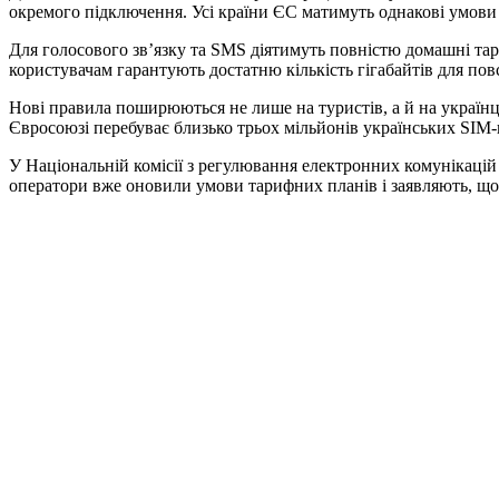
окремого підключення. Усі країни ЄС матимуть однакові умови –
Для голосового зв’язку та SMS діятимуть повністю домашні тар
користувачам гарантують достатню кількість гігабайтів для по
Нові правила поширюються не лише на туристів, а й на українц
Євросоюзі перебуває близько трьох мільйонів українських SIM-
У Національній комісії з регулювання електронних комунікаці
оператори вже оновили умови тарифних планів і заявляють, що