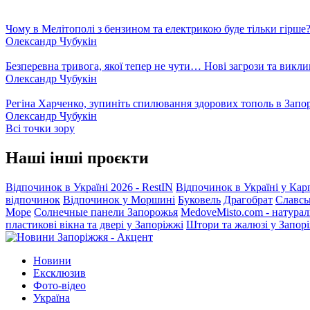
Чому в Мелітополі з бензином та електрикою буде тільки гірше
Олександр Чубукін
Безперевна тривога, якої тепер не чути… Нові загрози та викли
Олександр Чубукін
Регіна Харченко, зупиніть спилювання здорових тополь в Запо
Олександр Чубукін
Всі точки зору
Наші інші проєкти
Відпочинок в Україні 2026 - RestIN
Відпочинок в Україні у Кар
відпочинок
Відпочинок у Моршині
Буковель
Драгобрат
Славсь
Море
Солнечные панели Запорожья
MedoveMisto.com - натурал
пластикові вікна та двері у Запоріжжі
Штори та жалюзі у Запор
Новини
Ексклюзив
Фото-відео
Україна