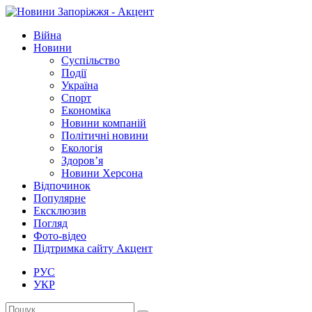
Війна
Новини
Суспільство
Події
Україна
Спорт
Економіка
Новини компаній
Політичні новини
Екологія
Здоров’я
Новини Херсона
Відпочинок
Популярне
Ексклюзив
Погляд
Фото-відео
Підтримка сайту Акцент
РУС
УКР