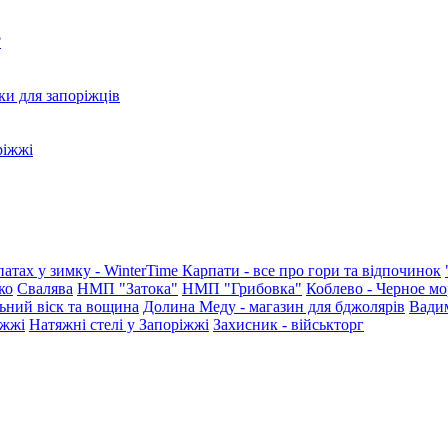
?
ки для запоріжців
ріжжі
патах у зимку - WinterTime
Карпати - все про гори та відпочинок
ко
Свалява
НМП "Затока"
НМП "Грибовка"
Коблево - Черное мо
ьний віск та вощина
Долина Меду - магазин для бджолярів
Вади
іжжі
Натяжні стелі у Запоріжжі
Захисник - військторг