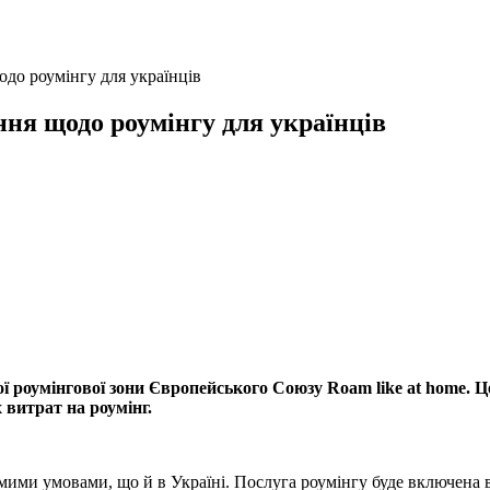
до роумінгу для українців
ня щодо роумінгу для українців
ної роумінгової зони Європейського Союзу Roam like at home.
 витрат на роумінг.
ими умовами, що й в Україні. Послуга роумінгу буде включена в