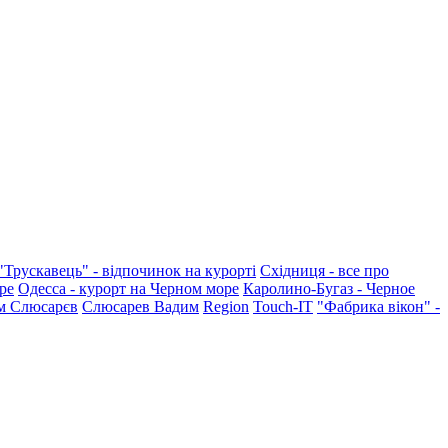
"Трускавець" - відпочинок на курорті
Східниця - все про
ре
Одесса - курорт на Черном море
Каролино-Бугаз - Черное
м Слюсарєв
Слюсарев Вадим
Region
Touch-IT
"Фабрика вікон" -