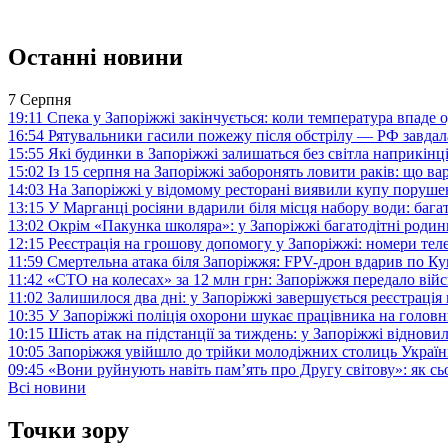
Останні новини
7 Серпня
19:11
Спека у Запоріжжі закінчується: коли температура впаде о
16:54
Рятувальники гасили пожежу після обстрілу — РФ завдал
15:55
Які будинки в Запоріжжі залишаться без світла наприкінц
15:02
Із 15 серпня на Запоріжжі заборонять ловити раків: що в
14:03
На Запоріжжі у відомому ресторані виявили купу поруш
13:15
У Марганці росіяни вдарили біля місця набору води: баг
13:02
Окрім «Пакунка школяра»: у Запоріжжі багатодітні роди
12:15
Реєстрація на грошову допомогу у Запоріжжі: номери те
11:59
Смертельна атака біля Запоріжжя: FPV-дрон вдарив по 
11:42
«СТО на колесах» за 12 млн грн: Запоріжжя передало ві
11:02
Залишилося два дні: у Запоріжжі завершується реєстрація
10:35
У Запоріжжі поліція охорони шукає працівника на голов
10:15
Шість атак на підстанції за тиждень: у Запоріжжі віднови
10:05
Запоріжжя увійшло до трійки молодіжних столиць Україн
09:45
«Вони руйнують навіть пам’ять про Другу світову»: як с
Всі новини
Точки зору