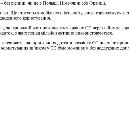
 без різниці, чи це в Польщі, Німеччині або Франції.
ифи. Що стосується мобільного інтернету, оператори можуть заст
всякденного користування.
ів, які тривалий час проживають у країнах ЄС через війну та ко
карток, з яких понад мільйон активно використовуються.
й запевняють, що приєднання до зони роумінгу ЄС не стане прич
 користування зв’язком у ЄС буде можливим без додаткових допл