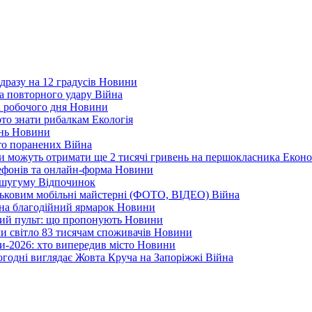
дразу на 12 градусів
Новини
а повторного удару
Війна
і робочого дня
Новини
арто знати рибалкам
Екологія
ень
Новини
ато поранених
Війна
ни можуть отримати ще 2 тисячі гривень на першокласника
Еконо
лефонів та онлайн-форма
Новини
Кушугуму
Відпочинок
йськовим мобільні майстерні (ФОТО, ВІДЕО)
Війна
 на благодійний ярмарок
Новини
ний пульт: що пропонують
Новини
ли світло 83 тисячам споживачів
Новини
и-2026: хто випередив місто
Новини
ьогодні виглядає Жовта Круча на Запоріжжі
Війна