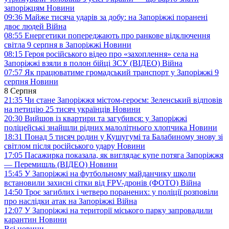
запоріжцям
Новини
09:36
Майже тисяча ударів за добу: на Запоріжжі поранені
двоє людей
Війна
08:55
Енергетики попереджають про ранкове відключення
світла 9 серпня в Запоріжжі
Новини
08:15
Героя російського відео про «захоплення» села на
Запоріжжі взяли в полон бійці ЗСУ (ВІДЕО)
Війна
07:57
Як працюватиме громадський транспорт у Запоріжжі 9
серпня
Новини
8 Серпня
21:35
Чи стане Запоріжжя містом-героєм: Зеленський відповів
на петицію 25 тисяч українців
Новини
20:30
Вийшов із квартири та загубився: у Запоріжжі
поліцейські знайшли рідних малолітнього хлопчика
Новини
18:31
Понад 5 тисяч родин у Кушугумі та Балабиному знову зі
світлом після російського удару
Новини
17:05
Пасажирка показала, як виглядає купе потяга Запоріжжя
— Перемишль (ВІДЕО)
Новини
15:45
У Запоріжжі на футбольному майданчику школи
встановили захисні сітки від FPV-дронів (ФОТО)
Війна
14:50
Троє загиблих і четверо поранених: у поліції розповіли
про наслідки атак на Запоріжжі
Війна
12:07
У Запоріжжі на території міського парку запровадили
карантин
Новини
Всі новини