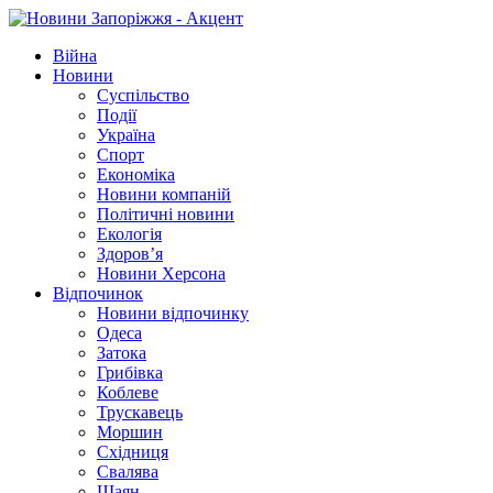
Війна
Новини
Суспільство
Події
Україна
Спорт
Економіка
Новини компаній
Політичні новини
Екологія
Здоров’я
Новини Херсона
Відпочинок
Новини відпочинку
Одеса
Затока
Грибівка
Коблеве
Трускавець
Моршин
Східниця
Свалява
Шаян