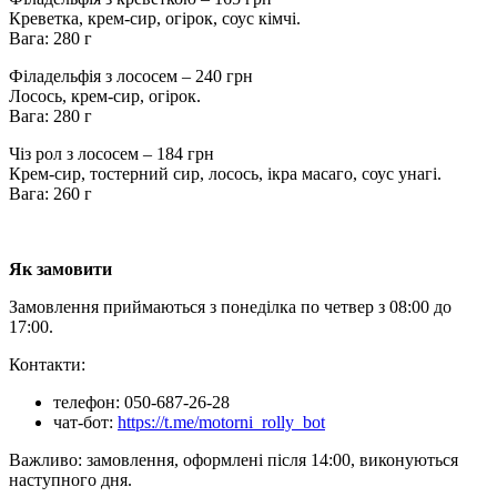
Креветка, крем-сир, огірок, соус кімчі.
Вага: 280 г
Філадельфія з лососем – 240 грн
Лосось, крем-сир, огірок.
Вага: 280 г
Чіз рол з лососем – 184 грн
Крем-сир, тостерний сир, лосось, ікра масаго, соус унагі.
Вага: 260 г
Як замовити
Замовлення приймаються з понеділка по четвер з 08:00 до
17:00.
Контакти:
телефон: 050-687-26-28
чат-бот:
https://t.me/motorni_rolly_bot
Важливо: замовлення, оформлені після 14:00, виконуються
наступного дня.