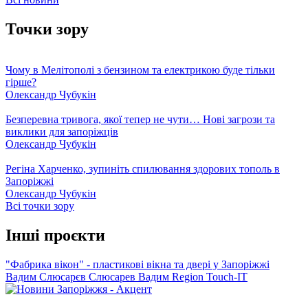
Точки зору
Чому в Мелітополі з бензином та електрикою буде тільки
гірше?
Олександр Чубукін
Безперевна тривога, якої тепер не чути… Нові загрози та
виклики для запоріжців
Олександр Чубукін
Регіна Харченко, зупиніть спилювання здорових тополь в
Запоріжжі
Олександр Чубукін
Всі точки зору
Інші проєкти
"Фабрика вікон" - пластикові вікна та двері у Запоріжжі
Вадим Слюсарєв
Слюсарев Вадим
Region
Touch-IT