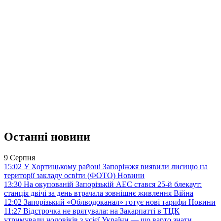
Останні новини
9 Серпня
15:02
У Хортицькому районі Запоріжжя виявили лисицю на
території закладу освіти (ФОТО)
Новини
13:30
На окупованій Запорізькій АЕС стався 25-й блекаут:
станція двічі за день втрачала зовнішнє живлення
Війна
12:02
Запорізький «Облводоканал» готує нові тарифи
Новини
11:27
Відстрочка не врятувала: на Закарпатті в ТЦК
утримували чоловіків з усієї України — що варто знати