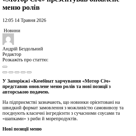
меню ролів
12:05 14 Травня 2026
Новини
Андрій Бездольний
Редактор
Розкажіть про статтю:
У Запоріжжі «Комбінат харчування «Мотор Січ»
представив оновлене меню ролів та нові позиції з
авторською подачею.
На підприємстві зазначають, що новинки орієнтовані на
швидкий формат замовлення з можливістю самовивозу та
поєднують класичні інгредієнти з сучасними соусами та
«шапками» з риби й морепродуктів.
Нові позиції меню