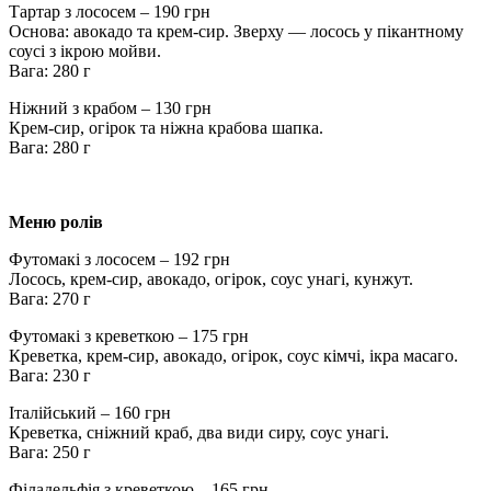
Тартар з лососем – 190 грн
Основа: авокадо та крем-сир. Зверху — лосось у пікантному
соусі з ікрою мойви.
Вага: 280 г
Ніжний з крабом – 130 грн
Крем-сир, огірок та ніжна крабова шапка.
Вага: 280 г
Меню ролів
Футомакі з лососем – 192 грн
Лосось, крем-сир, авокадо, огірок, соус унагі, кунжут.
Вага: 270 г
Футомакі з креветкою – 175 грн
Креветка, крем-сир, авокадо, огірок, соус кімчі, ікра масаго.
Вага: 230 г
Італійський – 160 грн
Креветка, сніжний краб, два види сиру, соус унагі.
Вага: 250 г
Філадельфія з креветкою – 165 грн