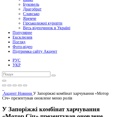
Буковель
Драгобрат
Славсько
Яремче
Гірськолижні курорти
Весь відпочинок в Україні
Популярне
Ексклюзив
Погляд
Фото-відео
Підтримка сайту Акцент
РУС
УКР
Акцент
Новини
У Запоріжжі комбінат харчування «Мотор
Січ» презентував оновлене меню ролів
У Запоріжжі комбінат харчування
«Мотор Січ» презентував оновлене