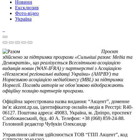
Новини
Ексклюзив
Фото-відео
Україна
Проєкт
здійснено за підтримки програми «Сильніші разом: Медіа та
Демократія», що реалізується Всесвітньою асоціацією
видавців новин (WAN-IFRA) у партнерстві з Асоціацією
«Незалежні регіональні видавці України» (АНРВУ) та
Норвезькою асоціацією медіабізнесу (MBL) за підтримки
Норвегії. Погляди авторів не обов’язково відображають
офіційну позицію партнерів програми.
Офіційна зареєстрована назва видання: “Акцент”, доменне
ім’я: akzent.zp.ua, ідентифікатор онлайн-медіа в Реєстрі: R40-
06127. Поштова адреса: 49083, Україна, м. Дніпро, проспект
Слобожанський, буд. 40 А. Телефон: +38 (068) 859-24-88.
Головний редактор Чубукін Олександр
Управління сайтом здійснюється ТОВ “ГПП Акцент”, код