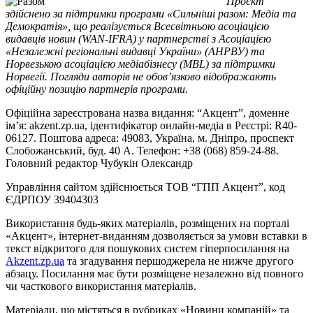
Проєкт
здійснено за підтримки програми «Сильніші разом: Медіа та
Демократія», що реалізується Всесвітньою асоціацією
видавців новин (WAN-IFRA) у партнерстві з Асоціацією
«Незалежні регіональні видавці України» (АНРВУ) та
Норвезькою асоціацією медіабізнесу (MBL) за підтримки
Норвегії. Погляди авторів не обов’язково відображають
офіційну позицію партнерів програми.
Офіційна зареєстрована назва видання: “Акцент”, доменне
ім’я: akzent.zp.ua, ідентифікатор онлайн-медіа в Реєстрі: R40-
06127. Поштова адреса: 49083, Україна, м. Дніпро, проспект
Слобожанський, буд. 40 А. Телефон: +38 (068) 859-24-88.
Головний редактор Чубукін Олександр
Управління сайтом здійснюється ТОВ “ГПП Акцент”, код
ЄДРПОУ 39404303
Використання будь-яких матеріалів, розміщених на порталі
«Акцент», інтернет-виданням дозволяється за умови вставки в
текст відкритого для пошукових систем гіперпосилання на
Akzent.zp.ua
та згадування першоджерела не нижче другого
абзацу. Посилання має бути розміщене незалежно від повного
чи часткового використання матеріалів.
Матеріали, що містяться в рубриках «Новини компаній» та