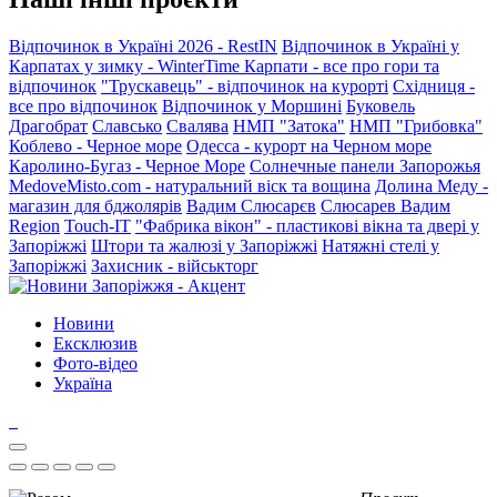
Відпочинок в Україні 2026 - RestIN
Відпочинок в Україні у
Карпатах у зимку - WinterTime
Карпати - все про гори та
відпочинок
"Трускавець" - відпочинок на курорті
Східниця -
все про відпочинок
Відпочинок у Моршині
Буковель
Драгобрат
Славсько
Свалява
НМП "Затока"
НМП "Грибовка"
Коблево - Черное море
Одесса - курорт на Черном море
Каролино-Бугаз - Черное Море
Солнечные панели Запорожья
MedoveMisto.com - натуральний віск та вощина
Долина Меду -
магазин для бджолярів
Вадим Слюсарєв
Слюсарев Вадим
Region
Touch-IT
"Фабрика вікон" - пластикові вікна та двері у
Запоріжжі
Штори та жалюзі у Запоріжжі
Натяжні стелі у
Запоріжжі
Захисник - військторг
Новини
Ексклюзив
Фото-відео
Україна