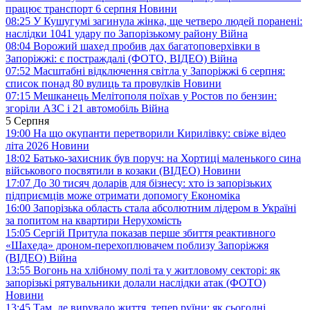
працює транспорт 6 серпня
Новини
08:25
У Кушугумі загинула жінка, ще четверо людей поранені:
наслідки 1041 удару по Запорізькому району
Війна
08:04
Ворожий шахед пробив дах багатоповерхівки в
Запоріжжі: є постраждалі (ФОТО, ВІДЕО)
Війна
07:52
Масштабні відключення світла у Запоріжжі 6 серпня:
список понад 80 вулиць та провулків
Новини
07:15
Мешканець Мелітополя поїхав у Ростов по бензин:
згоріли АЗС і 21 автомобіль
Війна
5 Серпня
19:00
На що окупанти перетворили Кирилівку: свіже відео
літа 2026
Новини
18:02
Батько-захисник був поруч: на Хортиці маленького сина
військового посвятили в козаки (ВІДЕО)
Новини
17:07
До 30 тисяч доларів для бізнесу: хто із запорізьких
підприємців може отримати допомогу
Економіка
16:00
Запорізька область стала абсолютним лідером в Україні
за попитом на квартири
Нерухомість
15:05
Сергій Притула показав перше збиття реактивного
«Шахеда» дроном-перехоплювачем поблизу Запоріжжя
(ВІДЕО)
Війна
13:55
Вогонь на хлібному полі та у житловому секторі: як
запорізькі рятувальники долали наслідки атак (ФОТО)
Новини
13:45
Там, де вирувало життя, тепер руїни: як сьогодні