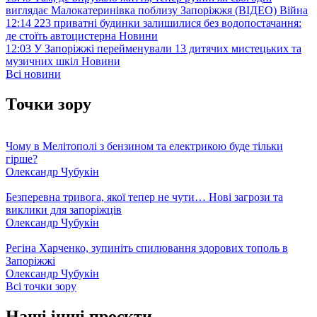
виглядає Малокатеринівка поблизу Запоріжжя (ВІДЕО)
Війна
12:14
223 приватні будинки залишилися без водопостачання:
де стоїть автоцистерна
Новини
12:03
У Запоріжжі перейменували 13 дитячих мистецьких та
музичних шкіл
Новини
Всі новини
Точки зору
Чому в Мелітополі з бензином та електрикою буде тільки
гірше?
Олександр Чубукін
Безперевна тривога, якої тепер не чути… Нові загрози та
виклики для запоріжців
Олександр Чубукін
Регіна Харченко, зупиніть спилювання здорових тополь в
Запоріжжі
Олександр Чубукін
Всі точки зору
Наші інші проєкти