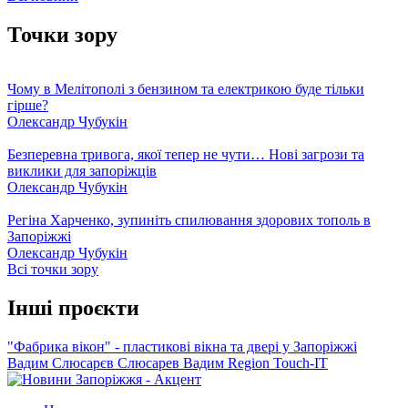
Точки зору
Чому в Мелітополі з бензином та електрикою буде тільки
гірше?
Олександр Чубукін
Безперевна тривога, якої тепер не чути… Нові загрози та
виклики для запоріжців
Олександр Чубукін
Регіна Харченко, зупиніть спилювання здорових тополь в
Запоріжжі
Олександр Чубукін
Всі точки зору
Інші проєкти
"Фабрика вікон" - пластикові вікна та двері у Запоріжжі
Вадим Слюсарєв
Слюсарев Вадим
Region
Touch-IT