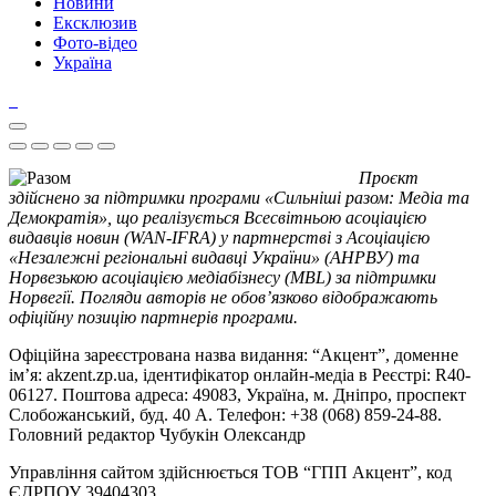
Новини
Ексклюзив
Фото-відео
Україна
Проєкт
здійснено за підтримки програми «Сильніші разом: Медіа та
Демократія», що реалізується Всесвітньою асоціацією
видавців новин (WAN-IFRA) у партнерстві з Асоціацією
«Незалежні регіональні видавці України» (АНРВУ) та
Норвезькою асоціацією медіабізнесу (MBL) за підтримки
Норвегії. Погляди авторів не обов’язково відображають
офіційну позицію партнерів програми.
Офіційна зареєстрована назва видання: “Акцент”, доменне
ім’я: akzent.zp.ua, ідентифікатор онлайн-медіа в Реєстрі: R40-
06127. Поштова адреса: 49083, Україна, м. Дніпро, проспект
Слобожанський, буд. 40 А. Телефон: +38 (068) 859-24-88.
Головний редактор Чубукін Олександр
Управління сайтом здійснюється ТОВ “ГПП Акцент”, код
ЄДРПОУ 39404303