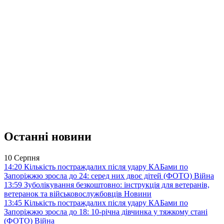
Останні новини
10 Серпня
14:20
Кількість постраждалих після удару КАБами по
Запоріжжю зросла до 24: серед них двоє дітей (ФОТО)
Війна
13:59
Зуболікування безкоштовно: інструкція для ветеранів,
ветеранок та військовослужбовців
Новини
13:45
Кількість постраждалих після удару КАБами по
Запоріжжю зросла до 18: 10-річна дівчинка у тяжкому стані
(ФОТО)
Війна