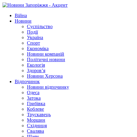
Війна
Новини
Суспільство
Події
Україна
Спорт
Економіка
Новини компаній
Політичні новини
Екологія
Здоров’я
Новини Херсона
Відпочинок
Новини відпочинку
Одеса
Затока
Грибівка
Коблеве
Трускавець
Моршин
Східниця
Свалява
Шаян