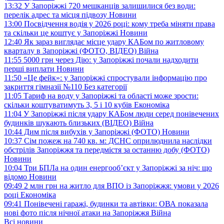
13:32
У Запоріжжі 720 мешканців залишилися без води:
перелік адрес та місця підвозу
Новини
13:00
Посвідчення водія у 2026 році: кому треба міняти права
та скільки це коштує у Запоріжжі
Новини
12:40
Як зараз виглядає місце удару КАБом по житловому
кварталу в Запоріжжі (ФОТО, ВІДЕО)
Війна
11:55
5000 грн через Дію: у Запоріжжі почали надходити
перші виплати
Новини
11:50
«Це фейк»: у Запоріжжі спростували інформацію про
закриття гімназії №110
Без категорії
11:05
Тариф на воду у Запоріжжі та області може зрости:
скільки коштуватимуть 3, 5 і 10 кубів
Економіка
11:04
У Запоріжжі після удару КАБом люди серед понівечених
будинків шукають близьких (ВІДЕО)
Війна
10:44
Дим після вибухів у Запоріжжі (ФОТО)
Новини
10:37
Сім пожеж на 740 кв. м: ДСНС оприлюднила наслідки
обстрілів Запоріжжя та передмістя за останню добу (ФОТО)
Новини
10:04
Три БПЛа на один енергооб’єкт у Запоріжжі за ніч: що
відомо
Новини
09:49
2 млн грн на житло для ВПО із Запоріжжя: умови у 2026
році
Економіка
09:41
Понівечені гаражі, будинки та автівки: ОВА показала
нові фото після нічної атаки на Запоріжжя
Війна
Всі новини