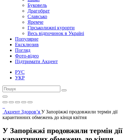
Буковель
Драгобрат
Славсько
Яремче
Гірськолижні курорти
Весь відпочинок в Україні
Популярне
Ексклюзив
Погляд
Фото-відео
Підтримати Акцент
РУС
УКР
Акцент
Здоров’я
У Запоріжжі продовжили термін дії
карантинних обмежень до кінця квітня
У Запоріжжі продовжили термін дії
карантинних обмежень до кінця