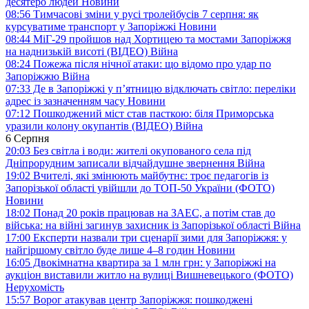
десятеро людей
Новини
08:56
Тимчасові зміни у русі тролейбусів 7 серпня: як
курсуватиме транспорт у Запоріжжі
Новини
08:44
МіГ-29 пройшов над Хортицею та мостами Запоріжжя
на наднизькій висоті (ВІДЕО)
Війна
08:24
Пожежа після нічної атаки: що відомо про удар по
Запоріжжю
Війна
07:33
Де в Запоріжжі у п’ятницю відключать світло: переліки
адрес із зазначенням часу
Новини
07:12
Пошкоджений міст став пасткою: біля Приморська
уразили колону окупантів (ВІДЕО)
Війна
6 Серпня
20:03
Без світла і води: жителі окупованого села під
Дніпрорудним записали відчайдушне звернення
Війна
19:02
Вчителі, які змінюють майбутнє: троє педагогів із
Запорізької області увійшли до ТОП-50 України (ФОТО)
Новини
18:02
Понад 20 років працював на ЗАЕС, а потім став до
війська: на війні загинув захисник із Запорізької області
Війна
17:00
Експерти назвали три сценарії зими для Запоріжжя: у
найгіршому світло буде лише 4–8 годин
Новини
16:05
Двокімнатна квартира за 1 млн грн: у Запоріжжі на
аукціон виставили житло на вулиці Вишневецького (ФОТО)
Нерухомість
15:57
Ворог атакував центр Запоріжжя: пошкоджені