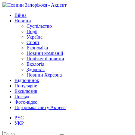
Війна
Новини
Суспільство
Події
Україна
Спорт
Економіка
Новини компаній
Політичні новини
Екологія
Здоров’я
Новини Херсона
Відпочинок
Популярне
Ексклюзив
Погляд
Фото-відео
Підтримка сайту Акцент
РУС
УКР