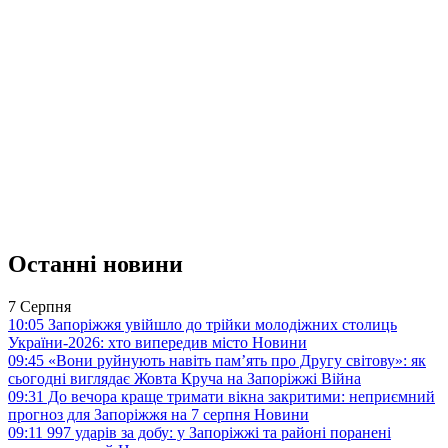
Останні новини
7 Серпня
10:05
Запоріжжя увійшло до трійки молодіжних столиць
України-2026: хто випередив місто
Новини
09:45
«Вони руйнують навіть пам’ять про Другу світову»: як
сьогодні виглядає Жовта Круча на Запоріжжі
Війна
09:31
До вечора краще тримати вікна закритими: неприємний
прогноз для Запоріжжя на 7 серпня
Новини
09:11
997 ударів за добу: у Запоріжжі та районі поранені