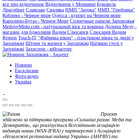
все про відпочинок
Відпочинок у Моршині
Буковель
Драгобрат
Славсько
Свалява
НМП "Затока"
НМП "Грибовка"
Коблево - Черное море
Одесса - курорт на Черном море
Каролино-Бугаз - Черное Море
Солнечные панели Запорожья
MedoveMisto.com - натуральний віск та вощина
Долина Меду -
магазин для бджолярів
Вадим Слюсарєв
Слюсарев Вадим
Region
Touch-IT
"Фабрика вікон" - пластикові вікна та двері у
Запоріжжі
Штори та жалюзі у Запоріжжі
Натяжні стелі у
Запоріжжі
Захисник - військторг
Новини
Ексклюзив
Фото-відео
Україна
Проєкт
здійснено за підтримки програми «Сильніші разом: Медіа та
Демократія», що реалізується Всесвітньою асоціацією
видавців новин (WAN-IFRA) у партнерстві з Асоціацією
«Незалежні регіональні видавці України» (АНРВУ) та