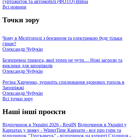
гуртожиток та автомобілі (ФОТО)
Війна
Всі новини
Точки зору
Чому в Мелітополі з бензином та електрикою буде тільки
гірше?
Олександр Чубукін
Безперевна тривога, якої тепер не чути… Нові загрози та
виклики для запоріжців
Олександр Чубукін
Регіна Харченко, зупиніть спилювання здорових тополь в
Запоріжжі
Олександр Чубукін
Всі точки зору
Наші інші проєкти
Відпочинок в Україні 2026 - RestIN
Відпочинок в Україні у
Карпатах у зимку - WinterTime
Карпати - все про гори та
відпочинок
"Трускавець" - відпочинок на курорті
Східниця -