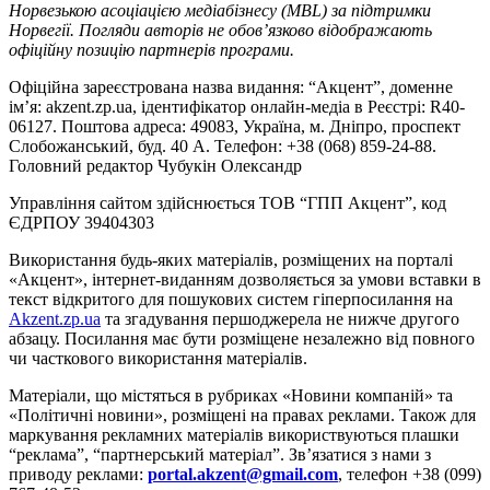
Норвезькою асоціацією медіабізнесу (MBL) за підтримки
Норвегії. Погляди авторів не обов’язково відображають
офіційну позицію партнерів програми.
Офіційна зареєстрована назва видання: “Акцент”, доменне
ім’я: akzent.zp.ua, ідентифікатор онлайн-медіа в Реєстрі: R40-
06127. Поштова адреса: 49083, Україна, м. Дніпро, проспект
Слобожанський, буд. 40 А. Телефон: +38 (068) 859-24-88.
Головний редактор Чубукін Олександр
Управління сайтом здійснюється ТОВ “ГПП Акцент”, код
ЄДРПОУ 39404303
Використання будь-яких матеріалів, розміщених на порталі
«Акцент», інтернет-виданням дозволяється за умови вставки в
текст відкритого для пошукових систем гіперпосилання на
Akzent.zp.ua
та згадування першоджерела не нижче другого
абзацу. Посилання має бути розміщене незалежно від повного
чи часткового використання матеріалів.
Матеріали, що містяться в рубриках «Новини компаній» та
«Політичні новини», розміщені на правах реклами. Також для
маркування рекламних матеріалів використвуються плашки
“реклама”, “партнерський матеріал”. Зв’язатися з нами з
приводу реклами:
portal.akzent@gmail.com
, телефон +38 (099)