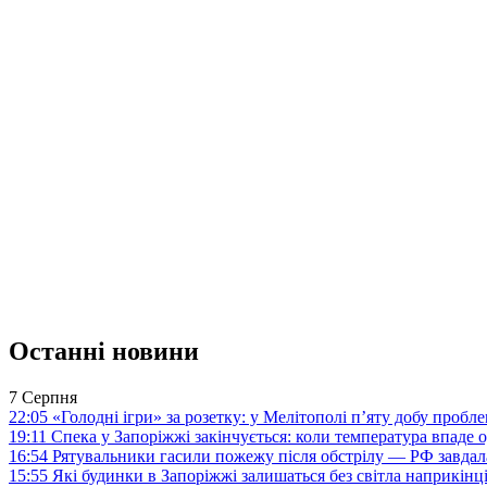
Останні новини
7 Серпня
22:05
«Голодні ігри» за розетку: у Мелітополі п’яту добу пробл
19:11
Спека у Запоріжжі закінчується: коли температура впаде о
16:54
Рятувальники гасили пожежу після обстрілу — РФ завдал
15:55
Які будинки в Запоріжжі залишаться без світла наприкінц