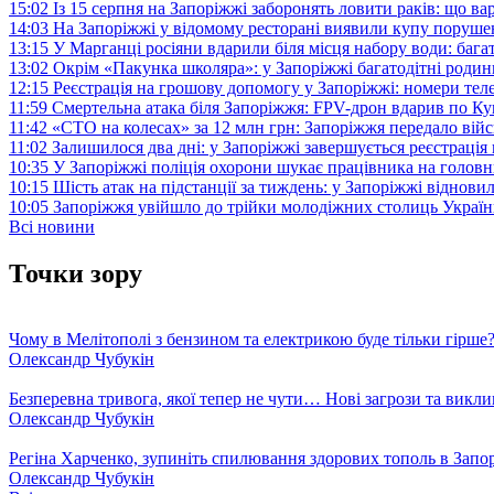
15:02
Із 15 серпня на Запоріжжі заборонять ловити раків: що в
14:03
На Запоріжжі у відомому ресторані виявили купу поруш
13:15
У Марганці росіяни вдарили біля місця набору води: баг
13:02
Окрім «Пакунка школяра»: у Запоріжжі багатодітні роди
12:15
Реєстрація на грошову допомогу у Запоріжжі: номери те
11:59
Смертельна атака біля Запоріжжя: FPV-дрон вдарив по 
11:42
«СТО на колесах» за 12 млн грн: Запоріжжя передало ві
11:02
Залишилося два дні: у Запоріжжі завершується реєстрація
10:35
У Запоріжжі поліція охорони шукає працівника на голов
10:15
Шість атак на підстанції за тиждень: у Запоріжжі віднови
10:05
Запоріжжя увійшло до трійки молодіжних столиць Україн
Всі новини
Точки зору
Чому в Мелітополі з бензином та електрикою буде тільки гірше
Олександр Чубукін
Безперевна тривога, якої тепер не чути… Нові загрози та викли
Олександр Чубукін
Регіна Харченко, зупиніть спилювання здорових тополь в Запо
Олександр Чубукін