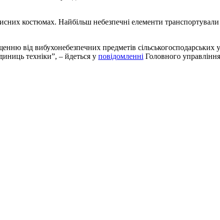
исних костюмах. Найбільш небезпечні елементи транспортували 
нню від вибухонебезпечних предметів сільськогосподарських уг
одиниць техніки”, – йдеться у
повідомленні
Головного управління 