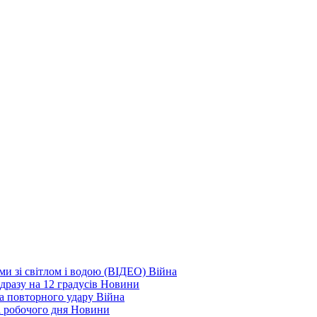
еми зі світлом і водою (ВІДЕО)
Війна
дразу на 12 градусів
Новини
а повторного удару
Війна
і робочого дня
Новини