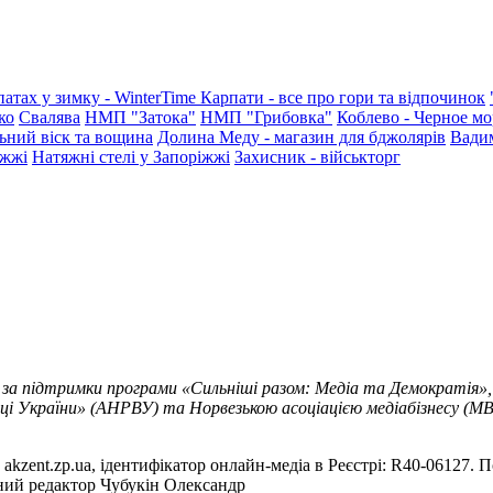
патах у зимку - WinterTime
Карпати - все про гори та відпочинок
ко
Свалява
НМП "Затока"
НМП "Грибовка"
Коблево - Черное мо
ьний віск та вощина
Долина Меду - магазин для бджолярів
Вади
іжжі
Натяжні стелі у Запоріжжі
Захисник - військторг
 за підтримки програми «Сильніші разом: Медіа та Демократія»,
ці України» (АНРВУ) та Норвезькою асоціацією медіабізнесу (MBL
akzent.zp.ua, ідентифікатор онлайн-медіа в Реєстрі: R40-06127. П
вний редактор Чубукін Олександр