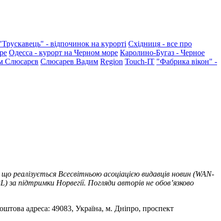
"Трускавець" - відпочинок на курорті
Східниця - все про
ре
Одесса - курорт на Черном море
Каролино-Бугаз - Черное
м Слюсарєв
Слюсарев Вадим
Region
Touch-IT
"Фабрика вікон" -
 що реалізується Всесвітньою асоціацією видавців новин (WAN-
) за підтримки Норвегії. Погляди авторів не обов’язково
оштова адреса: 49083, Україна, м. Дніпро, проспект