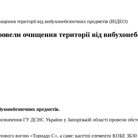
ищення території від вибухонебезпечних предметів (ВІДЕО)
овели очищення території від вибухоне
ухонебезпечних предметів.
ризначення ГУ ДСНС України у Запорізькій області провели обсте
ового вогню «Торнадо С», а саме: касетні елементи КОБЕ ЗБ30 у