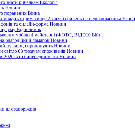
арто знати рибалкам
Екологія
ень
Новини
ато поранених
Війна
ни можуть отримати ще 2 тисячі гривень на першокласника
Еконо
лефонів та онлайн-форма
Новини
Кушугуму
Відпочинок
йськовим мобільні майстерні (ФОТО, ВІДЕО)
Війна
 на благодійний ярмарок
Новини
ний пульт: що пропонують
Новини
ли світло 83 тисячам споживачів
Новини
и-2026: хто випередив місто
Новини
?
ки для запоріжців
ріжжі