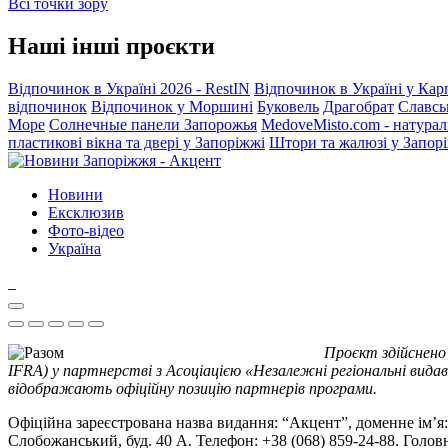
Всі точки зору
Наші інші проєкти
Відпочинок в Україні 2026 - RestIN
Відпочинок в Україні у Кар
відпочинок
Відпочинок у Моршині
Буковель
Драгобрат
Славсь
Море
Солнечные панели Запорожья
MedoveMisto.com - натурал
пластикові вікна та двері у Запоріжжі
Штори та жалюзі у Запор
Новини
Ексклюзив
Фото-відео
Україна
Проєкт здійснено
IFRA) у партнерстві з Асоціацією «Незалежні регіональні видав
відображають офіційну позицію партнерів програми.
Офіційна зареєстрована назва видання: “Акцент”, доменне ім’я: 
Слобожанський, буд. 40 А. Телефон: +38 (068) 859-24-88. Голо