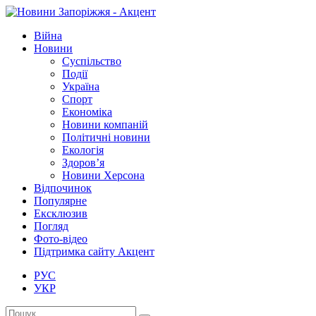
Війна
Новини
Суспільство
Події
Україна
Спорт
Економіка
Новини компаній
Політичні новини
Екологія
Здоров’я
Новини Херсона
Відпочинок
Популярне
Ексклюзив
Погляд
Фото-відео
Підтримка сайту Акцент
РУС
УКР