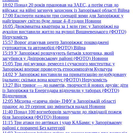
18:02
Понад 20 років працював на ЗАЕС, а потім став до
війська: на війні загинув захисник із Запорізької області
Війна
17:00
Експерти назвали три сценарії зими для Запоріжжя: у
найгіршому світло буде лише 4–8 годин
Новини
16:05
Двокімнатна квартира за 1 млн грн: у Запоріжжі на
аукціон виставили житло на вулиці Вишневецького (ФОТО)
Нерухомість
15:57
Ворог атакував центр Запоріжжя: пошкоджені
гуртожиток та автомобілі (ФОТО)
Війна
15:19
У Запоріжжі розшукують батьків хлопчика, який
загубився у Дніпровському районі (ФОТО)
Новини
15:05
Три дні музики, ремесел і сучасного мистецтва: у
Запоріжжі вперше проведуть етносимпозіум
Культура
14:02
У Запоріжжі виставили на приватизацію недобудовану
їдальню: скільки вона коштує (ФОТО)
Нерухомість
13:27
Від тривог — до наметів, творчості й нових друзів: діти
із Запоріжжя та Енергодара відпочили у таборах (ФОТО)
Відпочинок
12:05
Місцева «гаряча лінія» ПФУ в Запорізькій області
працює до 19 серпня: що зміниться надалі
Новини
11:40
Понад 100 вогнеборців залучали до ліквідації пожеж
біля Запоріжжя (ФОТО)
Новини
11:15
Три атаки по автівках і удар КАБами: у Запорізькому
районі є поранені
Без категорії