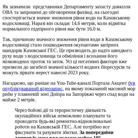
Як зазначили представники Департаменту захисту довкілля
ОВА та запрошені до обговорення фахівці, на сьогодні
спостерігається значне зниження рівня води на Каховському
водосховищі. Наразі він складає 14,6 метрів, коли відмітка
нормального підпірного рівня має бути 16,0 м.
Так, причиною значного зниження рівня води в Каховському
водосховищі стало пошкодження окупантами запірних
шандорів Каховської ГЕС. Це призводить до надто швидкого
руху води з водосховища та обміління і всихання його
мілководних проток та заток. Усі ці негативні фактори вже
призвели до загибелі значної кількості водних біоресурсів та
можуть зірвати нерест навесні 2023 року.
Нагадаємо, що раніше на You-Tube-каналі Портала Акцент
був
опублікуваваний відеозапис
, на якому показаний масовий мор
риби у плавневій зоні Дніпра на Запоріжжі через спад води на
майже 2 метрів.
Через бойові дії та терористичну діяльність
окупаційних військ неможливо планувати та
проводити будь-які ремонтно-відновлювальні
роботи на Каховській ГЕС. Але потрібно все
фіксувати та рахувати збитки.
За попередніми
даними їх сума вже складає майже 105