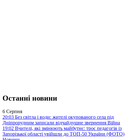
Останні новини
6 Серпня
20:03
Без світла і води: жителі окупованого села під
Дніпрорудним записали відчайдушне звернення
Війна
19:02
Вчителі, які змінюють майбутнє: троє педагогів із
Запорізької області увійшли до ТОП-50 України (ФОТО)
Новини