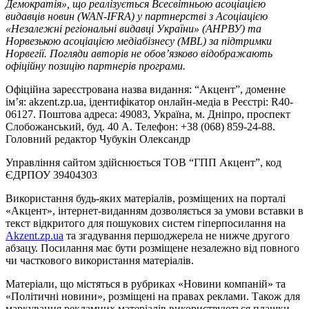
Демократія», що реалізується Всесвітньою асоціацією
видавців новин (WAN-IFRA) у партнерстві з Асоціацією
«Незалежні регіональні видавці України» (АНРВУ) та
Норвезькою асоціацією медіабізнесу (MBL) за підтримки
Норвегії. Погляди авторів не обов’язково відображають
офіційну позицію партнерів програми.
Офіційна зареєстрована назва видання: “Акцент”, доменне
ім’я: akzent.zp.ua, ідентифікатор онлайн-медіа в Реєстрі: R40-
06127. Поштова адреса: 49083, Україна, м. Дніпро, проспект
Слобожанський, буд. 40 А. Телефон: +38 (068) 859-24-88.
Головний редактор Чубукін Олександр
Управління сайтом здійснюється ТОВ “ГПП Акцент”, код
ЄДРПОУ 39404303
Використання будь-яких матеріалів, розміщених на порталі
«Акцент», інтернет-виданням дозволяється за умови вставки в
текст відкритого для пошукових систем гіперпосилання на
Akzent.zp.ua
та згадування першоджерела не нижче другого
абзацу. Посилання має бути розміщене незалежно від повного
чи часткового використання матеріалів.
Матеріали, що містяться в рубриках «Новини компаній» та
«Політичні новини», розміщені на правах реклами. Також для
маркування рекламних матеріалів використвуються плашки