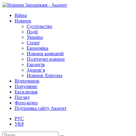
Війна
Новини
Суспільство
Події
Україна
Спорт
Економіка
Новини компаній
Політичні новини
Екологія
Здоров’я
Новини Херсона
Відпочинок
Популярне
Ексклюзив
Погляд
Фото-відео
Підтримка сайту Акцент
РУС
УКР