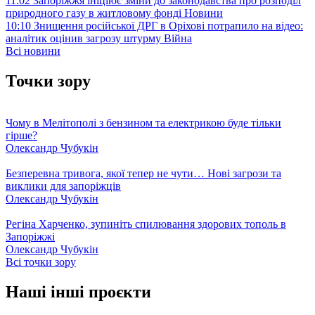
11:02
Запоріжжя ініціює зміни до законодавства про розподіл
природного газу в житловому фонді
Новини
10:10
Знищення російської ДРГ в Оріхові потрапило на відео:
аналітик оцінив загрозу штурму
Війна
Всі новини
Точки зору
Чому в Мелітополі з бензином та електрикою буде тільки
гірше?
Олександр Чубукін
Безперевна тривога, якої тепер не чути… Нові загрози та
виклики для запоріжців
Олександр Чубукін
Регіна Харченко, зупиніть спилювання здорових тополь в
Запоріжжі
Олександр Чубукін
Всі точки зору
Наші інші проєкти