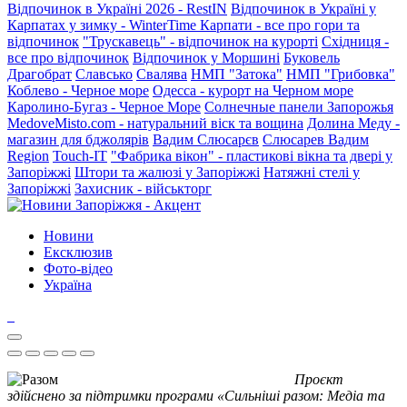
Відпочинок в Україні 2026 - RestIN
Відпочинок в Україні у
Карпатах у зимку - WinterTime
Карпати - все про гори та
відпочинок
"Трускавець" - відпочинок на курорті
Східниця -
все про відпочинок
Відпочинок у Моршині
Буковель
Драгобрат
Славсько
Свалява
НМП "Затока"
НМП "Грибовка"
Коблево - Черное море
Одесса - курорт на Черном море
Каролино-Бугаз - Черное Море
Солнечные панели Запорожья
MedoveMisto.com - натуральний віск та вощина
Долина Меду -
магазин для бджолярів
Вадим Слюсарєв
Слюсарев Вадим
Region
Touch-IT
"Фабрика вікон" - пластикові вікна та двері у
Запоріжжі
Штори та жалюзі у Запоріжжі
Натяжні стелі у
Запоріжжі
Захисник - військторг
Новини
Ексклюзив
Фото-відео
Україна
Проєкт
здійснено за підтримки програми «Сильніші разом: Медіа та