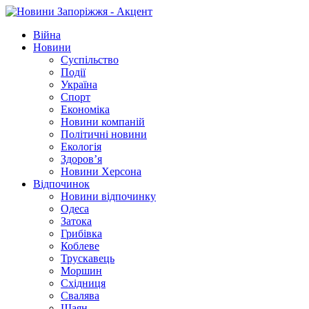
Війна
Новини
Суспільство
Події
Україна
Спорт
Економіка
Новини компаній
Політичні новини
Екологія
Здоров’я
Новини Херсона
Відпочинок
Новини відпочинку
Одеса
Затока
Грибівка
Коблеве
Трускавець
Моршин
Східниця
Свалява
Шаян