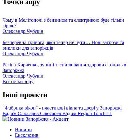
Точки зору
Чому в Мелітополі з бензином та електрикою буде тільки
гірше?
Олександр Чубукін
Безперевна тривога, якої тепер не чути… Нові загрози та
виклики для запоріжців
Олександр Чубукін
Регіна Харченко, зупиніть спилювання здорових тополь в
Запоріжжі
Олександр Чубукін
Всі точки зору
Інші проєкти
"Фабрика вікон" - пластикові вікна та двері у Запоріжжі
Вадим Слюсарєв
Слюсарев Вадим
Region
Touch-IT
Новини
Ексклюзив