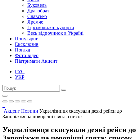
Буковель
Драгобрат
Славсько
Яремче
Гірськолижні курорти
Весь відпочинок в Україні
Популярне
Ексклюзив
Погляд
Фото-відео
Підтримати Акцент
РУС
УКР
Акцент
Новини
Укрзалізниця скасували деякі рейси до
Запоріжжя на новорічні свята: список
Укрзалізниця скасували деякі рейси до
Запоріжжя на новорічні свята: список