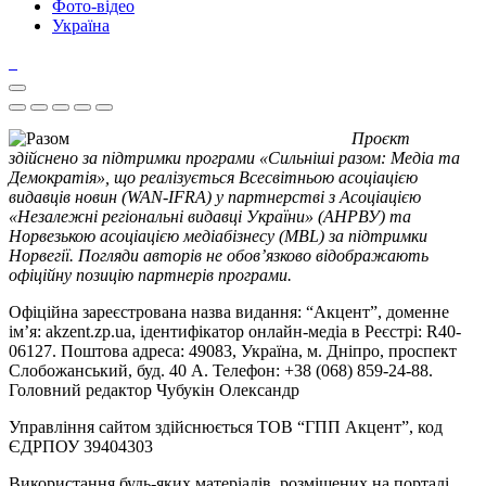
Фото-відео
Україна
Проєкт
здійснено за підтримки програми «Сильніші разом: Медіа та
Демократія», що реалізується Всесвітньою асоціацією
видавців новин (WAN-IFRA) у партнерстві з Асоціацією
«Незалежні регіональні видавці України» (АНРВУ) та
Норвезькою асоціацією медіабізнесу (MBL) за підтримки
Норвегії. Погляди авторів не обов’язково відображають
офіційну позицію партнерів програми.
Офіційна зареєстрована назва видання: “Акцент”, доменне
ім’я: akzent.zp.ua, ідентифікатор онлайн-медіа в Реєстрі: R40-
06127. Поштова адреса: 49083, Україна, м. Дніпро, проспект
Слобожанський, буд. 40 А. Телефон: +38 (068) 859-24-88.
Головний редактор Чубукін Олександр
Управління сайтом здійснюється ТОВ “ГПП Акцент”, код
ЄДРПОУ 39404303
Використання будь-яких матеріалів, розміщених на порталі