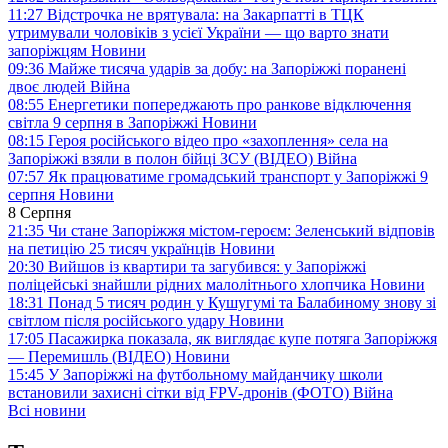
11:27
Відстрочка не врятувала: на Закарпатті в ТЦК
утримували чоловіків з усієї України — що варто знати
запоріжцям
Новини
09:36
Майже тисяча ударів за добу: на Запоріжжі поранені
двоє людей
Війна
08:55
Енергетики попереджають про ранкове відключення
світла 9 серпня в Запоріжжі
Новини
08:15
Героя російського відео про «захоплення» села на
Запоріжжі взяли в полон бійці ЗСУ (ВІДЕО)
Війна
07:57
Як працюватиме громадський транспорт у Запоріжжі 9
серпня
Новини
8 Серпня
21:35
Чи стане Запоріжжя містом-героєм: Зеленський відповів
на петицію 25 тисяч українців
Новини
20:30
Вийшов із квартири та загубився: у Запоріжжі
поліцейські знайшли рідних малолітнього хлопчика
Новини
18:31
Понад 5 тисяч родин у Кушугумі та Балабиному знову зі
світлом після російського удару
Новини
17:05
Пасажирка показала, як виглядає купе потяга Запоріжжя
— Перемишль (ВІДЕО)
Новини
15:45
У Запоріжжі на футбольному майданчику школи
встановили захисні сітки від FPV-дронів (ФОТО)
Війна
Всі новини