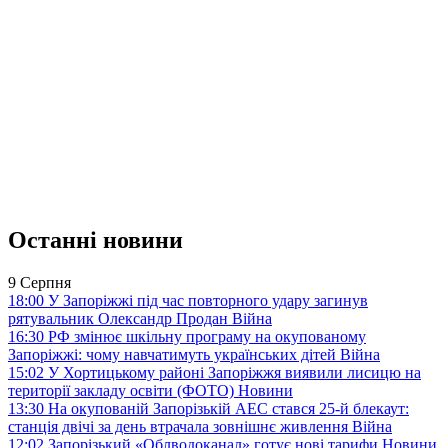
Останні новини
9 Серпня
18:00
У Запоріжжі під час повторного удару загинув
рятувальник Олександр Продан
Війна
16:30
РФ змінює шкільну програму на окупованому
Запоріжжі: чому навчатимуть українських дітей
Війна
15:02
У Хортицькому районі Запоріжжя виявили лисицю на
території закладу освіти (ФОТО)
Новини
13:30
На окупованій Запорізькій АЕС стався 25-й блекаут:
станція двічі за день втрачала зовнішнє живлення
Війна
12:02
Запорізький «Облводоканал» готує нові тарифи
Новини