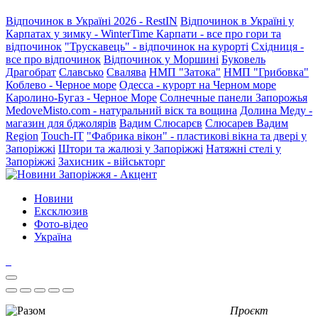
Відпочинок в Україні 2026 - RestIN
Відпочинок в Україні у
Карпатах у зимку - WinterTime
Карпати - все про гори та
відпочинок
"Трускавець" - відпочинок на курорті
Східниця -
все про відпочинок
Відпочинок у Моршині
Буковель
Драгобрат
Славсько
Свалява
НМП "Затока"
НМП "Грибовка"
Коблево - Черное море
Одесса - курорт на Черном море
Каролино-Бугаз - Черное Море
Солнечные панели Запорожья
MedoveMisto.com - натуральний віск та вощина
Долина Меду -
магазин для бджолярів
Вадим Слюсарєв
Слюсарев Вадим
Region
Touch-IT
"Фабрика вікон" - пластикові вікна та двері у
Запоріжжі
Штори та жалюзі у Запоріжжі
Натяжні стелі у
Запоріжжі
Захисник - військторг
Новини
Ексклюзив
Фото-відео
Україна
Проєкт