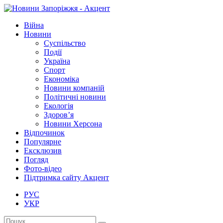
Війна
Новини
Суспільство
Події
Україна
Спорт
Економіка
Новини компаній
Політичні новини
Екологія
Здоров’я
Новини Херсона
Відпочинок
Популярне
Ексклюзив
Погляд
Фото-відео
Підтримка сайту Акцент
РУС
УКР