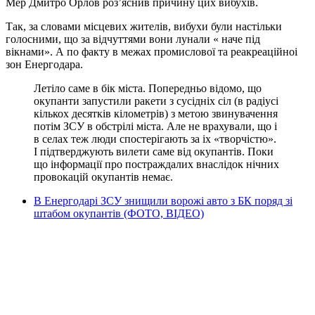
Мер Дмитро Орлов роз’яснив причину цих вибухів.
Так, за словами місцевих жителів, вибухи були настільки
голосними, що за відчуттями вони лунали « наче під
вікнами». А по факту в межах промислової та реакреаційноі
зон Енергодара.
Летіло саме в бік міста. Попередньо відомо, що
окупанти запустили ракети з сусідніх сіл (в радіусі
кількох десятків кілометрів) з метою звинувачення
потім ЗСУ в обстрілі міста. Але не врахували, що і
в селах теж люди спостерігають за іх «творчістю».
І підтверджують вилети саме від окупантів. Поки
що інформації про постраждалих внаслідок нічних
провокацій окупантів немає.
В Енергодарі ЗСУ знищили ворожі авто з БК поряд зі
штабом окупантів (ФОТО, ВІДЕО)