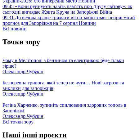
України-2026: хто випередив місто
Новини
09:45
«Вони руйнують навіть пам’ять про Другу світову»: як
сьогодні виглядає Жовта Круча на Запоріжжі
Війна
09:31
До вечора краще тримати вікна закритими: неприємний
прогноз для Запоріжжя на 7 серпня
Новини
Всі новини
Точки зору
Чому в Мелітополі з бензином та електрикою буде тільки
гірше?
Олександр Чубукін
Безперевна тривога, якої тепер не чути… Нові загрози та
виклики для запоріжців
Олександр Чубукін
Регіна Харченко, зупиніть спилювання здорових тополь в
Запоріжжі
Олександр Чубукін
Всі точки зору
Наші інші проєкти