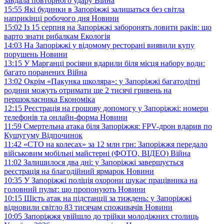
завдала повторного удару
Війна
15:55
Які будинки в Запоріжжі залишаться без світла
наприкінці робочого дня
Новини
15:02
Із 15 серпня на Запоріжжі заборонять ловити раків: що
варто знати рибалкам
Екологія
14:03
На Запоріжжі у відомому ресторані виявили купу
порушень
Новини
13:15
У Марганці росіяни вдарили біля місця набору води:
багато поранених
Війна
13:02
Окрім «Пакунка школяра»: у Запоріжжі багатодітні
родини можуть отримати ще 2 тисячі гривень на
першокласника
Економіка
12:15
Реєстрація на грошову допомогу у Запоріжжі: номери
телефонів та онлайн-форма
Новини
11:59
Смертельна атака біля Запоріжжя: FPV-дрон вдарив по
Кушугуму
Відпочинок
11:42
«СТО на колесах» за 12 млн грн: Запоріжжя передало
військовим мобільні майстерні (ФОТО, ВІДЕО)
Війна
11:02
Залишилося два дні: у Запоріжжі завершується
реєстрація на благодійний ярмарок
Новини
10:35
У Запоріжжі поліція охорони шукає працівника на
головний пульт: що пропонують
Новини
10:15
Шість атак на підстанції за тиждень: у Запоріжжі
відновили світло 83 тисячам споживачів
Новини
10:05
Запоріжжя увійшло до трійки молодіжних столиць