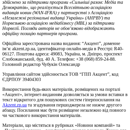
здійснено за підтримки програми «Сильніші разом: Медіа та
Демократія», що реалізується Всесвітньою асоціацією
видавців новин (WAN-IFRA) у партнерстві з Асоціацією
«Незалежні регіональні видавці України» (АНРВУ) та
Норвезькою асоціацією медіабізнесу (MBL) за підтримки
Норвегії. Погляди авторів не обов’язково відображають
офіційну позицію партнерів програми.
Офіційна зареєстрована назва видання: “Акцент”, доменне
ім’я: akzent.zp.ua, ідентифікатор онлайн-медіа в Реєстрі: R40-
06127. Поштова адреса: 49083, Україна, м. Дніпро, проспект
Слобожанський, буд. 40 А. Телефон: +38 (068) 859-24-88.
Головний редактор Чубукін Олександр
Управління сайтом здійснюється ТОВ “ГПП Акцент”, код
ЄДРПОУ 39404303
Використання будь-яких матеріалів, розміщених на порталі
«Акцент», інтернет-виданням дозволяється за умови вставки в
текст відкритого для пошукових систем гіперпосилання на
Akzent.zp.ua
та згадування першоджерела не нижче другого
абзацу. Посилання має бути розміщене незалежно від повного
чи часткового використання матеріалів.
Матеріали, що містяться в рубриках «Новини компаній» та