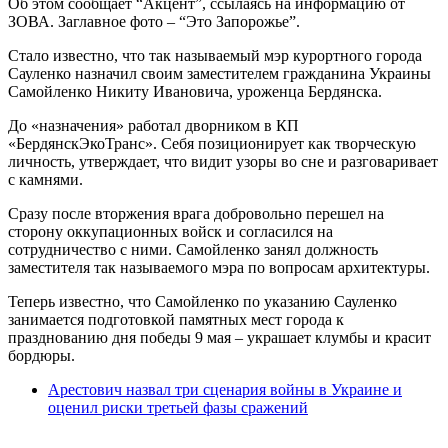
Об этом сообщает “Акцент”, ссылаясь на информацию от
ЗОВА. Заглавное фото – “Это Запорожье”.
Стало известно, что так называемый мэр курортного города
Сауленко назначил своим заместителем гражданина Украины
Самойленко Никиту Ивановича, уроженца Бердянска.
До «назначения» работал дворником в КП
«БердянскЭкоТранс». Себя позиционирует как творческую
личность, утверждает, что видит узоры во сне и разговаривает
с камнями.
Сразу после вторжения врага добровольно перешел на
сторону оккупационных войск и согласился на
сотрудничество с ними. Самойленко занял должность
заместителя так называемого мэра по вопросам архитектуры.
Теперь известно, что Самойленко по указанию Сауленко
занимается подготовкой памятных мест города к
празднованию дня победы 9 мая – украшает клумбы и красит
бордюры.
Арестович назвал три сценария войны в Украине и
оценил риски третьей фазы сражений