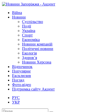
Війна
Новини
Суспільство
Події
Україна
Спорт
Економіка
Новини компаній
Політичні новини
Екологія
Здоров’я
Новини Херсона
Відпочинок
Популярне
Ексклюзив
Погляд
Фото-відео
Підтримка сайту Акцент
РУС
УКР