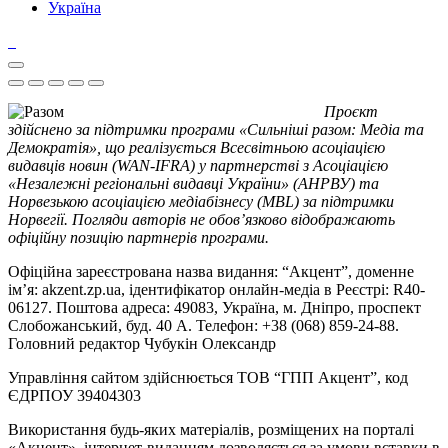
Україна
Проєкт
здійснено за підтримки програми «Сильніші разом: Медіа та
Демократія», що реалізується Всесвітньою асоціацією
видавців новин (WAN-IFRA) у партнерстві з Асоціацією
«Незалежні регіональні видавці України» (АНРВУ) та
Норвезькою асоціацією медіабізнесу (MBL) за підтримки
Норвегії. Погляди авторів не обов’язково відображають
офіційну позицію партнерів програми.
Офіційна зареєстрована назва видання: “Акцент”, доменне
ім’я: akzent.zp.ua, ідентифікатор онлайн-медіа в Реєстрі: R40-
06127. Поштова адреса: 49083, Україна, м. Дніпро, проспект
Слобожанський, буд. 40 А. Телефон: +38 (068) 859-24-88.
Головний редактор Чубукін Олександр
Управління сайтом здійснюється ТОВ “ГПП Акцент”, код
ЄДРПОУ 39404303
Використання будь-яких матеріалів, розміщених на порталі
«Акцент», інтернет-виданням дозволяється за умови вставки в