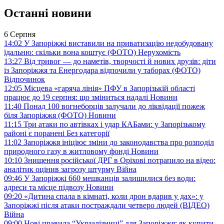
Останні новини
6 Серпня
14:02
У Запоріжжі виставили на приватизацію недобудовану
їдальню: скільки вона коштує (ФОТО)
Нерухомість
13:27
Від тривог — до наметів, творчості й нових друзів: діти
із Запоріжжя та Енергодара відпочили у таборах (ФОТО)
Відпочинок
12:05
Місцева «гаряча лінія» ПФУ в Запорізькій області
працює до 19 серпня: що зміниться надалі
Новини
11:40
Понад 100 вогнеборців залучали до ліквідації пожеж
біля Запоріжжя (ФОТО)
Новини
11:15
Три атаки по автівках і удар КАБами: у Запорізькому
районі є поранені
Без категорії
11:02
Запоріжжя ініціює зміни до законодавства про розподіл
природного газу в житловому фонді
Новини
10:10
Знищення російської ДРГ в Оріхові потрапило на відео:
аналітик оцінив загрозу штурму
Війна
09:46
У Запоріжжі 660 мешканців залишилися без води:
адреси та місце підвозу
Новини
09:20
«Дитина спала в кімнаті, коли дрон вдарив у дах»: у
Запоріжжі після атаки постраждали четверо людей (ВІДЕО)
Війна
09:00
Нові правила “Укрзалізниці” для Запоріжжя: як купити