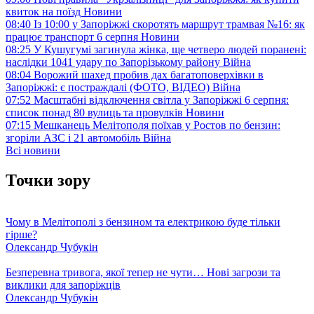
квиток на поїзд
Новини
08:40
Із 10:00 у Запоріжжі скоротять маршрут трамвая №16: як
працює транспорт 6 серпня
Новини
08:25
У Кушугумі загинула жінка, ще четверо людей поранені:
наслідки 1041 удару по Запорізькому району
Війна
08:04
Ворожий шахед пробив дах багатоповерхівки в
Запоріжжі: є постраждалі (ФОТО, ВІДЕО)
Війна
07:52
Масштабні відключення світла у Запоріжжі 6 серпня:
список понад 80 вулиць та провулків
Новини
07:15
Мешканець Мелітополя поїхав у Ростов по бензин:
згоріли АЗС і 21 автомобіль
Війна
Всі новини
Точки зору
Чому в Мелітополі з бензином та електрикою буде тільки
гірше?
Олександр Чубукін
Безперевна тривога, якої тепер не чути… Нові загрози та
виклики для запоріжців
Олександр Чубукін