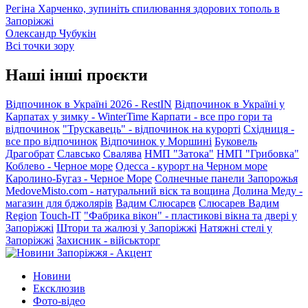
Регіна Харченко, зупиніть спилювання здорових тополь в
Запоріжжі
Олександр Чубукін
Всі точки зору
Наші інші проєкти
Відпочинок в Україні 2026 - RestIN
Відпочинок в Україні у
Карпатах у зимку - WinterTime
Карпати - все про гори та
відпочинок
"Трускавець" - відпочинок на курорті
Східниця -
все про відпочинок
Відпочинок у Моршині
Буковель
Драгобрат
Славсько
Свалява
НМП "Затока"
НМП "Грибовка"
Коблево - Черное море
Одесса - курорт на Черном море
Каролино-Бугаз - Черное Море
Солнечные панели Запорожья
MedoveMisto.com - натуральний віск та вощина
Долина Меду -
магазин для бджолярів
Вадим Слюсарєв
Слюсарев Вадим
Region
Touch-IT
"Фабрика вікон" - пластикові вікна та двері у
Запоріжжі
Штори та жалюзі у Запоріжжі
Натяжні стелі у
Запоріжжі
Захисник - військторг
Новини
Ексклюзив
Фото-відео