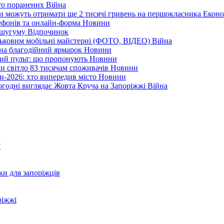
ато поранених
Війна
ни можуть отримати ще 2 тисячі гривень на першокласника
Еконо
лефонів та онлайн-форма
Новини
Кушугуму
Відпочинок
йськовим мобільні майстерні (ФОТО, ВІДЕО)
Війна
 на благодійний ярмарок
Новини
ний пульт: що пропонують
Новини
ли світло 83 тисячам споживачів
Новини
и-2026: хто випередив місто
Новини
ьогодні виглядає Жовта Круча на Запоріжжі
Війна
?
ки для запоріжців
ріжжі