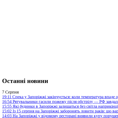
Останні новини
7 Серпня
19:11
Спека у Запоріжжі закінчується: коли температура впаде о
16:54
Рятувальники гасили пожежу після обстрілу — РФ завдал
15:55
Які будинки в Запоріжжі залишаться без світла наприкінц
15:02
Із 15 серпня на Запоріжжі заборонять ловити раків: що в
14:03
На Запоріжжі у відомому ресторані виявили купу поруш