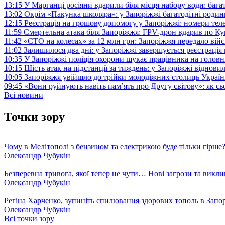
13:15
У Марганці росіяни вдарили біля місця набору води: баг
13:02
Окрім «Пакунка школяра»: у Запоріжжі багатодітні роди
12:15
Реєстрація на грошову допомогу у Запоріжжі: номери те
11:59
Смертельна атака біля Запоріжжя: FPV-дрон вдарив по 
11:42
«СТО на колесах» за 12 млн грн: Запоріжжя передало ві
11:02
Залишилося два дні: у Запоріжжі завершується реєстрація
10:35
У Запоріжжі поліція охорони шукає працівника на голов
10:15
Шість атак на підстанції за тиждень: у Запоріжжі віднови
10:05
Запоріжжя увійшло до трійки молодіжних столиць Україн
09:45
«Вони руйнують навіть пам’ять про Другу світову»: як с
Всі новини
Точки зору
Чому в Мелітополі з бензином та електрикою буде тільки гірше
Олександр Чубукін
Безперевна тривога, якої тепер не чути… Нові загрози та викли
Олександр Чубукін
Регіна Харченко, зупиніть спилювання здорових тополь в Запо
Олександр Чубукін
Всі точки зору