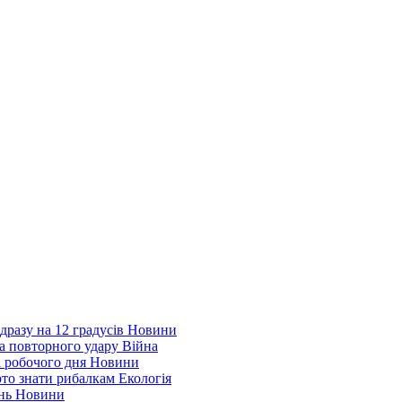
дразу на 12 градусів
Новини
а повторного удару
Війна
і робочого дня
Новини
арто знати рибалкам
Екологія
ень
Новини