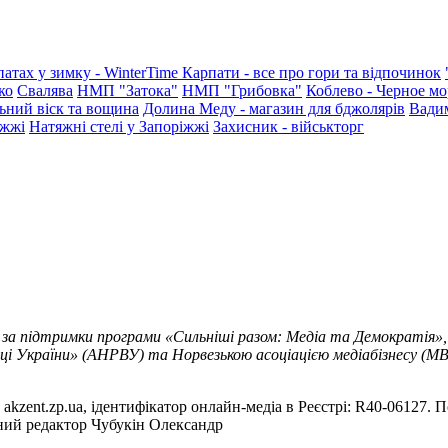
патах у зимку - WinterTime
Карпати - все про гори та відпочинок
ко
Свалява
НМП "Затока"
НМП "Грибовка"
Коблево - Черное мо
ьний віск та вощина
Долина Меду - магазин для бджолярів
Вади
іжжі
Натяжні стелі у Запоріжжі
Захисник - військторг
 за підтримки програми «Сильніші разом: Медіа та Демократія»,
ці України» (АНРВУ) та Норвезькою асоціацією медіабізнесу (MBL
akzent.zp.ua, ідентифікатор онлайн-медіа в Реєстрі: R40-06127. П
вний редактор Чубукін Олександр