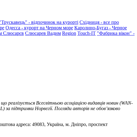
"Трускавець" - відпочинок на курорті
Східниця - все про
ре
Одесса - курорт на Черном море
Каролино-Бугаз - Черное
м Слюсарєв
Слюсарев Вадим
Region
Touch-IT
"Фабрика вікон" -
 що реалізується Всесвітньою асоціацією видавців новин (WAN-
) за підтримки Норвегії. Погляди авторів не обов’язково
оштова адреса: 49083, Україна, м. Дніпро, проспект