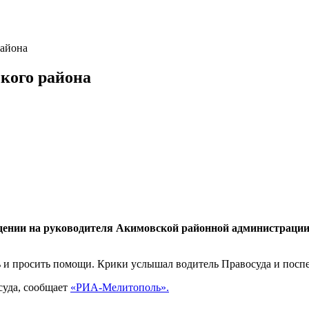
района
кого района
ападении на руководителя Акимовской районной администрац
ть и просить помощи. Крики услышал водитель Правосуда и поспе
суда, сообщает
«РИА-Мелитополь».