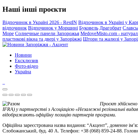
Наші інші проєкти
Відпочинок в Україні 2026 - RestIN
Відпочинок в Україні у Кар
відпочинок
Відпочинок у Моршині
Буковель
Драгобрат
Славсь
Море
Солнечные панели Запорожья
MedoveMisto.com - натурал
пластикові вікна та двері у Запоріжжі
Штори та жалюзі у Запор
Новини
Ексклюзив
Фото-відео
Україна
Проєкт здійснено
IFRA) у партнерстві з Асоціацією «Незалежні регіональні видав
відображають офіційну позицію партнерів програми.
Офіційна зареєстрована назва видання: “Акцент”, доменне ім’я: 
Слобожанський, буд. 40 А. Телефон: +38 (068) 859-24-88. Голо