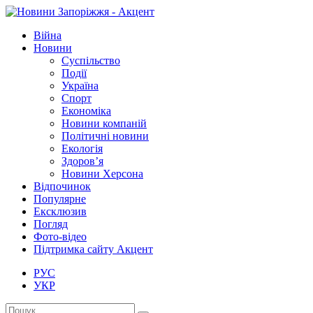
Війна
Новини
Суспільство
Події
Україна
Спорт
Економіка
Новини компаній
Політичні новини
Екологія
Здоров’я
Новини Херсона
Відпочинок
Популярне
Ексклюзив
Погляд
Фото-відео
Підтримка сайту Акцент
РУС
УКР