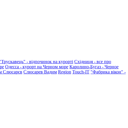
"Трускавець" - відпочинок на курорті
Східниця - все про
ре
Одесса - курорт на Черном море
Каролино-Бугаз - Черное
м Слюсарєв
Слюсарев Вадим
Region
Touch-IT
"Фабрика вікон" -