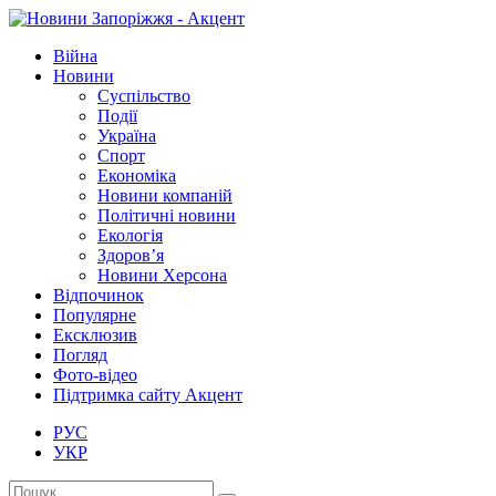
Війна
Новини
Суспільство
Події
Україна
Спорт
Економіка
Новини компаній
Політичні новини
Екологія
Здоров’я
Новини Херсона
Відпочинок
Популярне
Ексклюзив
Погляд
Фото-відео
Підтримка сайту Акцент
РУС
УКР