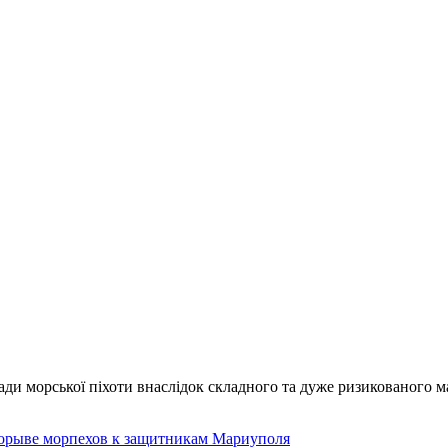
игади морської піхоти внаслідок складного та дуже ризикованого 
рорыве морпехов к защитникам Мариуполя