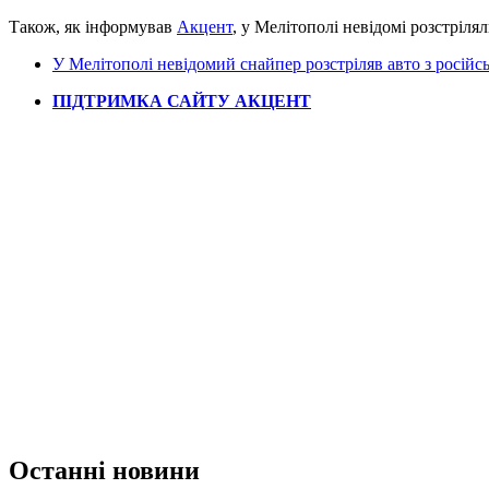
Також, як інформував
Акцент
, у Мелітополі невідомі розстріля
У Мелітополі невідомий снайпер розстріляв авто з росі
ПІДТРИМКА САЙТУ АКЦЕНТ
Останні новини