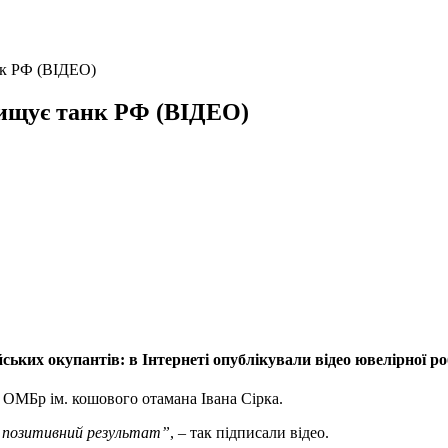
нк РФ (ВІДЕО)
нищує танк РФ (ВІДЕО)
ьких окупантів: в Інтернеті опублікували відео ювелірної р
 ОМБр ім. кошового отамана Івана Сірка.
ає позитивний результат”
, – так підписали відео.