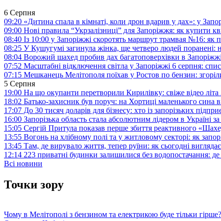
6 Серпня
09:20
«Дитина спала в кімнаті, коли дрон вдарив у дах»: у Зап
09:00
Нові правила “Укрзалізниці” для Запоріжжя: як купити кв
08:40
Із 10:00 у Запоріжжі скоротять маршрут трамвая №16: як
08:25
У Кушугумі загинула жінка, ще четверо людей поранені: 
08:04
Ворожий шахед пробив дах багатоповерхівки в Запоріжж
07:52
Масштабні відключення світла у Запоріжжі 6 серпня: спис
07:15
Мешканець Мелітополя поїхав у Ростов по бензин: згоріл
5 Серпня
19:00
На що окупанти перетворили Кирилівку: свіже відео літа
18:02
Батько-захисник був поруч: на Хортиці маленького сина 
17:07
До 30 тисяч доларів для бізнесу: хто із запорізьких під
16:00
Запорізька область стала абсолютним лідером в Україні з
15:05
Сергій Притула показав перше збиття реактивного «Шах
13:55
Вогонь на хлібному полі та у житловому секторі: як запо
13:45
Там, де вирувало життя, тепер руїни: як сьогодні вигля
12:14
223 приватні будинки залишилися без водопостачання: де
Всі новини
Точки зору
Чому в Мелітополі з бензином та електрикою буде тільки гірше