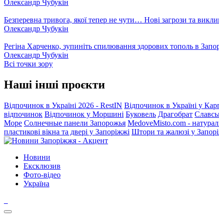
Олександр Чубукін
Безперевна тривога, якої тепер не чути… Нові загрози та викли
Олександр Чубукін
Регіна Харченко, зупиніть спилювання здорових тополь в Запо
Олександр Чубукін
Всі точки зору
Наші інші проєкти
Відпочинок в Україні 2026 - RestIN
Відпочинок в Україні у Кар
відпочинок
Відпочинок у Моршині
Буковель
Драгобрат
Славсь
Море
Солнечные панели Запорожья
MedoveMisto.com - натурал
пластикові вікна та двері у Запоріжжі
Штори та жалюзі у Запор
Новини
Ексклюзив
Фото-відео
Україна