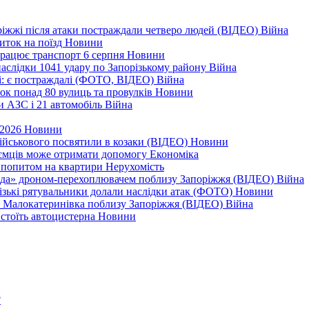
оріжжі після атаки постраждали четверо людей (ВІДЕО)
Війна
иток на поїзд
Новини
 працює транспорт 6 серпня
Новини
наслідки 1041 удару по Запорізькому району
Війна
і: є постраждалі (ФОТО, ВІДЕО)
Війна
ок понад 80 вулиць та провулків
Новини
и АЗС і 21 автомобіль
Війна
 2026
Новини
військового посвятили в козаки (ВІДЕО)
Новини
приємців може отримати допомогу
Економіка
а попитом на квартири
Нерухомість
еда» дроном-перехоплювачем поблизу Запоріжжя (ВІДЕО)
Війна
різькі рятувальники долали наслідки атак (ФОТО)
Новини
дає Малокатеринівка поблизу Запоріжжя (ВІДЕО)
Війна
 стоїть автоцистерна
Новини
?