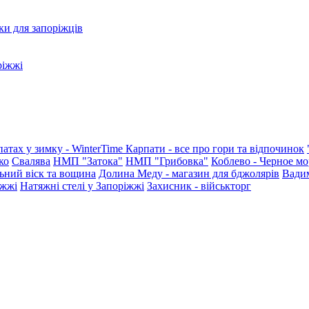
ки для запоріжців
ріжжі
патах у зимку - WinterTime
Карпати - все про гори та відпочинок
ко
Свалява
НМП "Затока"
НМП "Грибовка"
Коблево - Черное мо
ьний віск та вощина
Долина Меду - магазин для бджолярів
Вади
іжжі
Натяжні стелі у Запоріжжі
Захисник - військторг