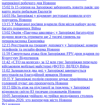
наприкінці робочого дня
Новини
15:02
Із 15 серпня на Запоріжжі заборонять ловити раків: що
варто знати рибалкам
Екологія
14:03
На Запоріжжі у відомому ресторані виявили купу
порушень
Новини
13:15
У Марганці росіяни вдарили біля місця набору води:
багато поранених
Війна
13:02
Окрім «Пакунка школяра»: у Запоріжжі багатодітні
родини можуть отримати ще 2 тисячі гривень на
першокласника
Економіка
12:15
Реєстрація на грошову допомогу у Запоріжжі: номери
телефонів та онлайн-форма
Новини
11:59
Смертельна атака біля Запоріжжя: FPV-дрон вдарив по
Кушугуму
Відпочинок
11:42
«СТО на колесах» за 12 млн грн: Запоріжжя передало
військовим мобільні майстерні (ФОТО, ВІДЕО)
Війна
11:02
Залишилося два дні: у Запоріжжі завершується
реєстрація на благодійний ярмарок
Новини
10:35
У Запоріжжі поліція охорони шукає працівника на
головний пульт: що пропонують
Новини
10:15
Шість атак на підстанції за тиждень: у Запоріжжі
відновили світло 83 тисячам споживачів
Новини
10:05
Запоріжжя увійшло до трійки молодіжних столиць
України-2026: хто випередив місто
Новини
Всі новини