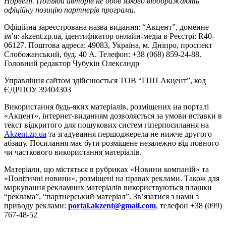
Норвегії. Погляди авторів не обов’язково відображають
офіційну позицію партнерів програми.
Офіційна зареєстрована назва видання: “Акцент”, доменне
ім’я: akzent.zp.ua, ідентифікатор онлайн-медіа в Реєстрі: R40-
06127. Поштова адреса: 49083, Україна, м. Дніпро, проспект
Слобожанський, буд. 40 А. Телефон: +38 (068) 859-24-88.
Головний редактор Чубукін Олександр
Управління сайтом здійснюється ТОВ “ГПП Акцент”, код
ЄДРПОУ 39404303
Використання будь-яких матеріалів, розміщених на порталі
«Акцент», інтернет-виданням дозволяється за умови вставки в
текст відкритого для пошукових систем гіперпосилання на
Akzent.zp.ua
та згадування першоджерела не нижче другого
абзацу. Посилання має бути розміщене незалежно від повного
чи часткового використання матеріалів.
Матеріали, що містяться в рубриках «Новини компаній» та
«Політичні новини», розміщені на правах реклами. Також для
маркування рекламних матеріалів використвуються плашки
“реклама”, “партнерський матеріал”. Зв’язатися з нами з
приводу реклами:
portal.akzent@gmail.com
, телефон +38 (099)
767-48-52