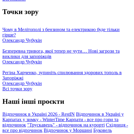
Точки зору
Чому в Мелітополі з бензином та електрикою буде тільки
гірше?
Олександр Чубукін
Безперевна тривога, якої тепер не чути… Нові загрози та
виклики для запоріжців
Олександр Чубукін
Регіна Харченко, зупиніть спилювання здорових тополь в
Запоріжжі
Олександр Чубукін
Всі точки зору
Наші інші проєкти
Відпочинок в Україні 2026 - RestIN
Відпочинок в Україні у
Карпатах у зимку - WinterTime
Карпати - все про гори та
відпочинок
"Трускавець" - відпочинок на курорті
Східниця -
все про відпочинок
Відпочинок у Моршині
Буковель