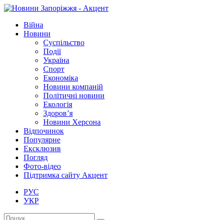
Війна
Новини
Суспільство
Події
Україна
Спорт
Економіка
Новини компаній
Політичні новини
Екологія
Здоров’я
Новини Херсона
Відпочинок
Популярне
Ексклюзив
Погляд
Фото-відео
Підтримка сайту Акцент
РУС
УКР