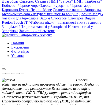
Драгобрат
Славсько
Свалява
НМП "Затока"
НМП "Грибовка"
Коблево - Черное море
Одесса - курорт на Черном море
Каролино-Бугаз - Черное Море
Солнечные панели Запорожья
MedoveMisto.com - натуральний віск та вощина
Долина Меду -
магазин для бджолярів
Вадим Слюсарєв
Слюсарев Вадим
Region
Touch-IT
"Фабрика вікон" - пластикові вікна та двері у
Запоріжжі
Штори та жалюзі у Запоріжжі
Натяжні стелі у
Запоріжжі
Захисник - військторг
Новини
Ексклюзив
Фото-відео
Україна
Проєкт
здійснено за підтримки програми «Сильніші разом: Медіа та
Демократія», що реалізується Всесвітньою асоціацією
видавців новин (WAN-IFRA) у партнерстві з Асоціацією
«Незалежні регіональні видавці України» (АНРВУ) та
Норвезькою асоціацією медіабізнесу (MBL) за підтримки