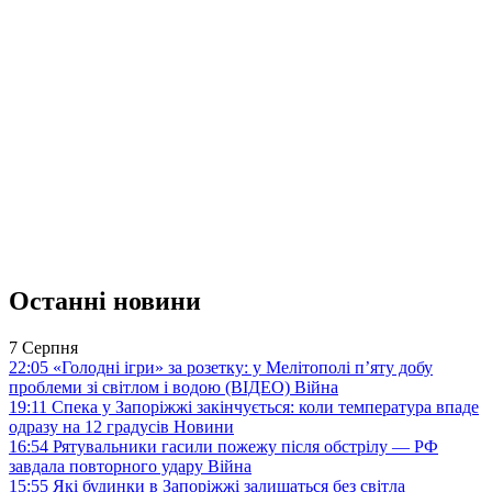
Останні новини
7 Серпня
22:05
«Голодні ігри» за розетку: у Мелітополі п’яту добу
проблеми зі світлом і водою (ВІДЕО)
Війна
19:11
Спека у Запоріжжі закінчується: коли температура впаде
одразу на 12 градусів
Новини
16:54
Рятувальники гасили пожежу після обстрілу — РФ
завдала повторного удару
Війна
15:55
Які будинки в Запоріжжі залишаться без світла